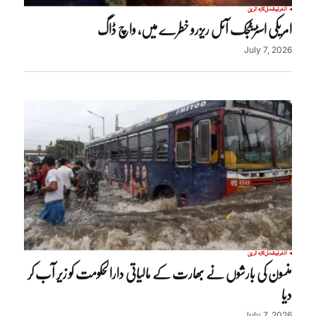
انٹرنیشنل
تازہ ترین
امریکی اسٹریٹجک آئل ریزرو خطرے میں، واچ ڈاگ
July 7, 2026
انٹرنیشنل
تازہ ترین
منسون کی بارشوں نے بھارت کے مالیاتی دارالحکومت کو زیر آب کر
دیا
July 7, 2026