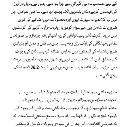
کے لیے حساسیت میں گہرائی سے جڑا ہوا ہے، جس نے پٹرول اور ڈیزل
کی قیمتوں کو بے مثال بلندیوں تک پہنچا دیا ہے۔ ساختی عوامل، جن
میں نیا کلائمیٹ سپورٹ لیوی اور محصولات میں اضافے کی فوری
ضروریات شامل ہیں، نے عوام کو دیرپا ریلیف فراہم کرنے کی کوششوں
میں مزید رکاوٹ ڈالی ہے۔ توانائی کی یہ انتہائی اتار چڑھاؤ والی صورتحال
نظامی مہنگائی کی ایک بڑی وجہ ہے، جس نے نقل و حمل اور بنیادی
ضروری اشیاء کی قیمتوں میں نمایاں اضافہ کیا ہے۔ ڈان کی رپورٹ
کے مطابق، اس کے نتیجے میں دیہی اور شہری دونوں سطحوں پر غربت
میں تیزی سے اضافہ ہوا ہے، جس میں دیہی غربت 36.2 فیصد تک
پہنچ گئی ہے۔
جاری معاشی صورتحال نے قوت خرید کو ختم کر دیا ہے، جس سے
تنخواہ دار ملازمین اور روزانہ مزدوری کرنے والوں پر بے پناہ دباؤ پڑا ہے۔
بینظیر انکم سپورٹ پروگرام جیسے حفاظتی نیٹ ورکس کے وجود کے
باوجود، تجزیہ کاروں کا کہنا ہے کہ صرف جامع ساختی اصلاحات، نہ
کہ عارضی اقدامات، اس بحران کی بنیادی وجوہات کو حل کر سکتے