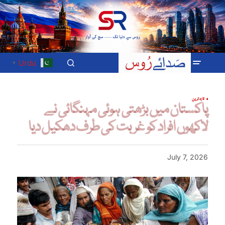
Urdu
▼
تازہ ترین
پاکستان میں بڑھتی ہوئی مہنگائی نے
لاکھوں افراد کو غربت کی طرف دھکیل دیا
July 7, 2026