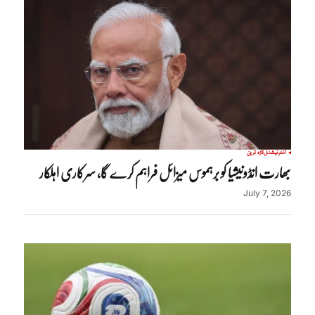
انٹرنیشنل
تازہ ترین
بھارت انڈونیشیا کو برہموس میزائل فراہم کرے گا، سرکاری اہلکار
July 7, 2026