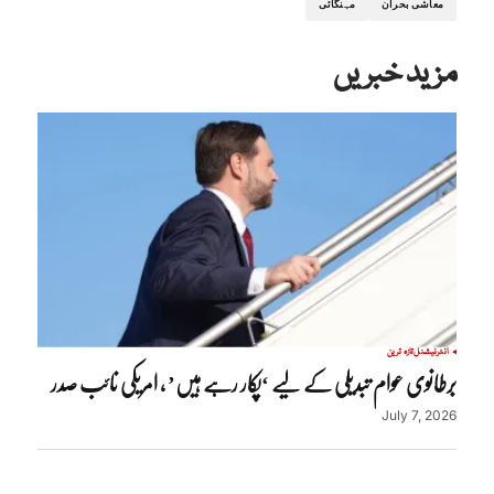
معاشی بحران
مہنگائی
مزید خبریں
انٹرنیشنل
تازہ ترین
برطانوی عوام تبدیلی کے لیے ‘پکار رہے ہیں’ ، امریکی نائب صدر
July 7, 2026