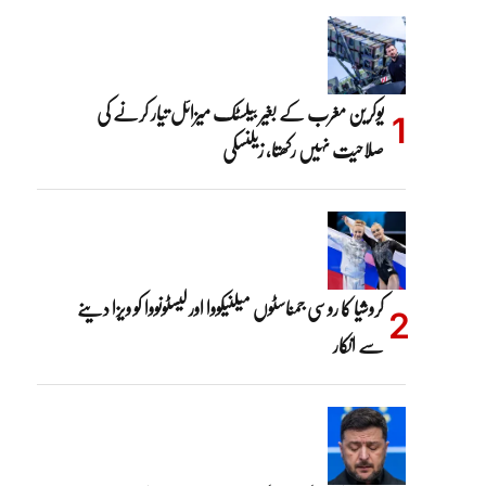
یوکرین مغرب کے بغیر بیلسٹک میزائل تیار کرنے کی
صلاحیت نہیں رکھتا، زیلنسکی
کروشیا کا روسی جمناسٹوں میلنیکووا اور لیسٹونووا کو ویزا دینے
سے انکار