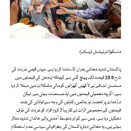
ماسکو(انٹرنیشنل ڈیسک)
پاکستان شدید معاشی بحران کا سامنا کر رہا ہے، جہاں قومی غربت کی
شرح 28.9 فیصد تک پہنچ گئی ہے کیونکہ ایندھن کی قیمتوں میں
مسلسل اضافے نے لاکھوں گھرانوں کو مالی مشکلات میں مبتلا کر دیا
ہے۔ اگرچہ معمولی قیمتوں میں ایڈجسٹمنٹ ہوئی ہے، لیکن
درآمدات پر انحصار اور عالمی رکاوٹوں کی وجہ سے توانائی کی بلند
قیمتوں کے مجموعی اثرات نے تقریباً 7 کروڑ افراد کو غربت کی طرف
دھکیل دیا ہے، جس سے کم اور متوسط آمدنی والے خاندان شدید متاثر
ہوئے ہیں۔ یہ معاشی دباؤ پاکستان کی جغرافیائی سیاسی عدم استحکام