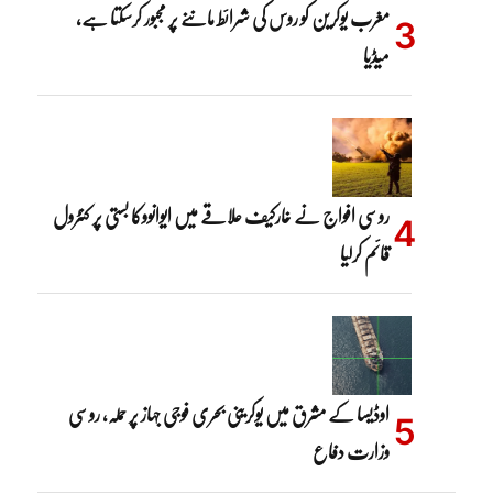
مغرب یوکرین کو روس کی شرائط ماننے پر مجبور کرسکتا ہے،
میڈیا
روسی افواج نے خارکیف علاقے میں ایوانووکا بستی پر کنٹرول
قائم کرلیا
اوڈیسا کے مشرق میں یوکرینی بحری فوجی جہاز پر حملہ، روسی
وزارت دفاع