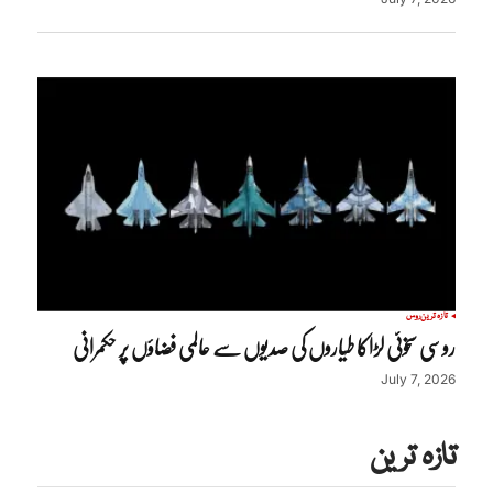
تازہ ترین
روس
روسی سخوئی لڑاکا طیاروں کی صدیوں سے عالمی فضاؤں پر حکمرانی
July 7, 2026
تازہ ترین