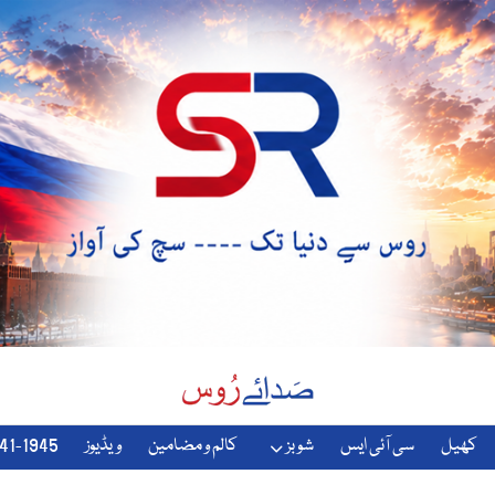
کھیل
سی آئی ایس
شوبز
کالم و مضامین
ویڈیوز
1941-1945-دوسری-جنگ