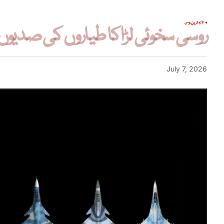
تازہ ترین
روس
روسی سخوئی لڑاکا طیاروں کی صدیوں
July 7, 2026