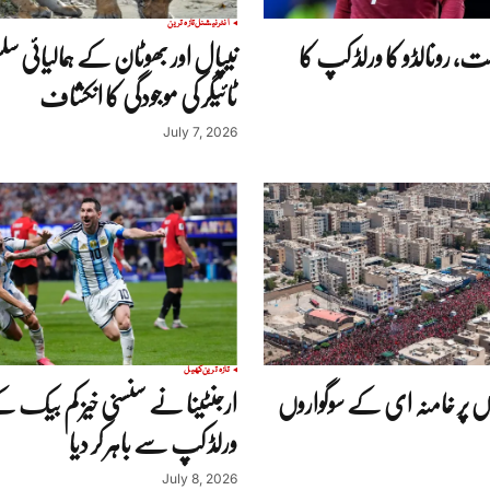
انٹرنیشنل
تازہ ترین
ت، رونالڈو کا ورلڈ کپ کا
نیپال اور بھوٹان کے ہمالیائی س
ٹائیگر کی موجودگی کا انکشاف
July 7, 2026
تازہ ترین
کھیل
ں پر خامنہ ای کے سوگواروں
ارجنٹینا نے سنسنی خیز کم بیک کے
ورلڈ کپ سے باہر کر دیا
July 8, 2026