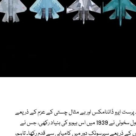
اد پرست ایرو ڈائنامکس اور بے مثال چستی کے عزم کے ذریعے
عالمی فوجی ہوا بازی کی تعریف کی ہے۔ پاول سخوئی نے 1939 میں اس بیورو کی بنیاد رکھی، جس نے
یٹ طیاروں کے ذریعے سپرسونک دور میں کامیابی سے قدم رکھا۔ تاہم،