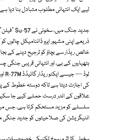
لیے ایک انتہائی مطلوب متبادل بنا دیا ہے۔
جدید جنگ م
ذریعے اپنی مشہور ایرو ڈائنامیکل چالوں کو
ہتھیاروں کے بے، اور انتہائی قریبی جنگی چس
کی اجازت دیتا ہے تاکہ دوستہ خطوط کے پی
سلسلے کو مزید مستحکم کرتا ہے، جس میں 
انٹیگریشن کی صلاحیتوں کو جدید جنگی مید
سخوئی کا اثر و رسوخ تکنیکی خصوصیات سے 