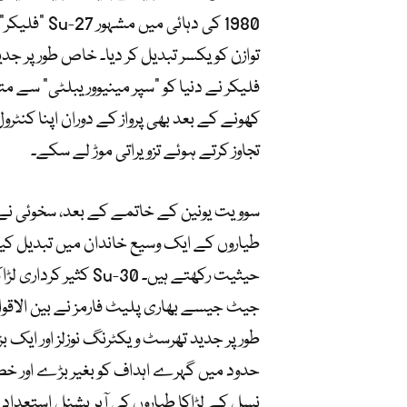
1980 کی دہا
توازن کو یکسر تبدیل کر دیا۔ خاص طور پر جدی
فلیکر نے دنیا کو “سپر مینیووریبلٹی” سے مت
کھونے کے بعد بھی پرواز کے دوران اپنا کنٹرو
تجاوز کرتے ہوئے تزویراتی موڑ لے سکے۔
سوویت یونین کے خاتمے کے بعد، سخوئی نے اپن
طیاروں کے ایک وسیع خاندان میں تبدیل کیا
طور پر جدید تھرسٹ ویکٹرنگ نوزلز اور ایک 
نسل کے لڑاکا طیاروں کی آپریشنل استعداد 