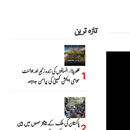
تازہ ترین
فلوریڈا- انسانوں کی زندہ زنجیر اور جوائنٹ
عوامی ایکشن کمیٹی کی پرامن جدوجہد
پاکستان کی ملک کے بیشتر حصوں میں بین