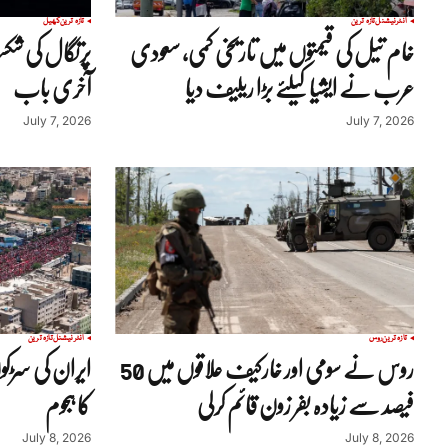
انٹرنیشنل
تازہ ترین
تازہ ترین
کھیل
خام تیل کی قیمتوں میں تاریخی کمی، سعودی
پرتگال کی شکس
عرب نے ایشیا کیلئے بڑا ریلیف دیا
آخری باب
July 7, 2026
July 7, 2026
تازہ ترین
روس
انٹرنیشنل
تازہ ترین
روس نے سومی اور خارکیف علاقوں میں 50
ایران کی سڑکو
فیصد سے زیادہ بفر زون قائم کرلی
کا ہجوم
July 8, 2026
July 8, 2026