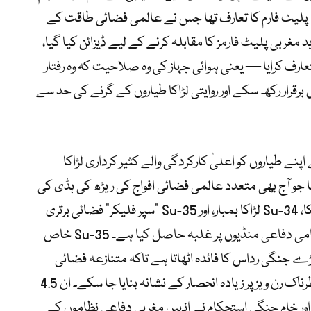
ئی میں مشہور Su-27 “فلیکر” پلیٹ فارم کا تعارف تھا جس نے عالمی فضائی طاقت کے
د مغربی پلیٹ فارمز کا مقابلہ کرنے کے لیے ڈیزائن کیا گیا،
عارف کرایا — یعنی ہوائی جہاز کی وہ صلاحیت کہ وہ رفتار
ل برقرار رکھ سکے اور روایتی لڑاکا طیاروں کے گرنے کی حد سے
ے طیاروں کو اعلیٰ کارکردگی والے کثیر کرداری لڑاکا
 جو آج بھی متعدد عالمی فضائی افواج کی ریڑھ کی ہڈی کی
حیثیت رکھتے ہیں۔ Su-30 کثیر کرداری لڑاکا، Su-34 لڑاکا بمبار، اور Su-35 “سپر فلیکر” فضائی برتری
جیٹ جیسے بھاری پلیٹ فارمز نے بین الاقوامی دفاعی منڈیوں پر غلبہ حاصل کیا ہے۔ Su-35 خاص
بڑے جنگی رداس کا فائدہ اٹھاتا ہے تاکہ متنازعہ فضائی
حدود میں گہرے اہداف کو بغیر بڑے اور خطرناک رن ویز پر زیادہ انحصار کے نشانہ بنایا جا سکے۔ ان 4.5
اور خام جنگی استحکام نے انہیں مغربی دفاعی نظاموں کے