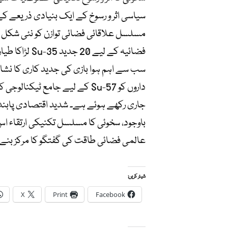
سیاسی اثر و رسوخ کے ایک بنیادی ذریعے کے 
مسلسل علاقائی فضائی توازن کو نئی شکل دی
فضائیہ کے لیے
سب سے اہم ہوا بازی کی جدید کاری کا نش
داروں کو Su-57 کے لیے جامع ٹی
جاری رکھے ہوئے ہے۔ شدید اقتصادی پابندیو
باوجود، سخوئی کا مسلسل تکنیکی ارتقاء اس
عالمی فضائی طاقت کی گفتگو کا مرکز بنے 
شیئر کریں:
X
Print
Facebook