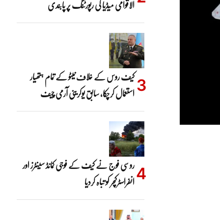
الاقوامی میڈیا کی رپورٹنگ پر پابندی
کیف روس کے خلاف نیٹو کے تمام ہتھیار
استعمال کرچکا، سابق یوکرینی آرمی چیف
روسی فوج نے کیف کے فوجی کمانڈ سینٹرز اور
انفراسٹرکچر کو تباہ کردیا