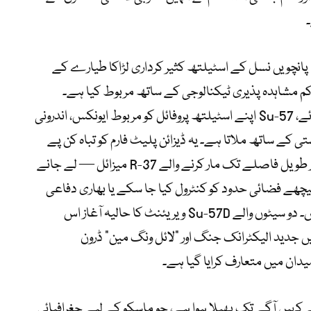
یں، سخوئی نے Su-57 “فیلن” پانچویں نسل کے اسٹیلتھ کثیر کرداری لڑاکا طیارے کے
 کم مشاہدہ پذیری ٹیکنالوجی کے ساتھ مربوط کیا ہے۔
خالص ریڈار سے بچاؤ کو ترجیح دینے کے بجائے، Su-57 اپنے اسٹیلتھ پروفائل کو مربوط ایونکس، اندرونی
تی کے ساتھ ملاتا ہے۔ یہ ڈیزائن پلیٹ فارم کو تباہ کن پے
لوڈ — جیسے ایکٹو ریڈار گائیڈڈ R-77M اور طویل فاصلے تک مار کرنے والے R-37 میزائل — لے جانے
چھے فضائی حدود کو کنٹرول کیا جا سکے یا بھاری دفاعی
علاقوں کے اندر درست حملے کیے جا سکیں۔ دو سیٹوں والے Su-57D ویریئنٹ کا حالیہ آغاز اس
جدید الیکٹرانک جنگ اور “لائل ونگ مین” ڈرون
ان میں متعارف کرایا گیا ہے۔
کہیں آگے تک پھیلا ہوا ہے، جو ماسکو کے لیے جغرافیائی