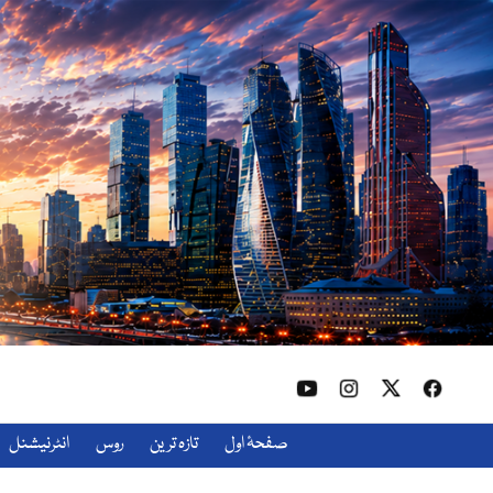
صفحۂ اول
تازہ ترین
روس
انٹرنیشنل