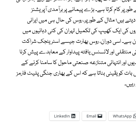
طور پر کام کرتا ہے۔ بڑے پیمانے پر برآمدی آپریشنز
تے ہیں؛ مثال کے طور پر، روس کی حال ہی میں ایرانی
 20 جدید Su-35 لڑاکا طیاروں کی ایک کھیپ کی تکمیل تہران کی کئی دہائیوں میں
ان ہے۔ اسی دوران، روس بھارت جیسے اسٹریٹجک شراکت
کنالوجی کی منتقلی اور لائسنس یافتہ پیداوار کے معاہدے پیش کرنا
ں اور انتہائی متنازعہ صنعتی ماحول کا سامنا کرنے کے
 بات کو یقینی بناتا ہے کہ اس کے بھاری جنگی پلیٹ فارمز
رہیں۔
LinkedIn
Email
WhatsApp