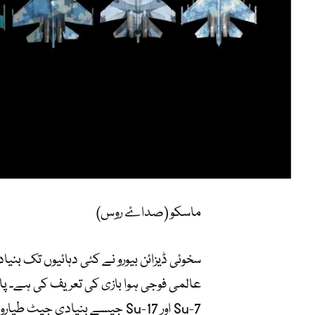
ماسکو (صداۓ روس)
سخوئی ڈیزائن بیورو نے کئی دہائیوں تک بنی
Su-7 اور Su-17 جیسے بنیادی ج