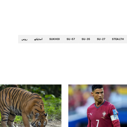
STEALTH
SU-27
SU-35
SU-57
SUKHOI
اسٹیلتھ
روس