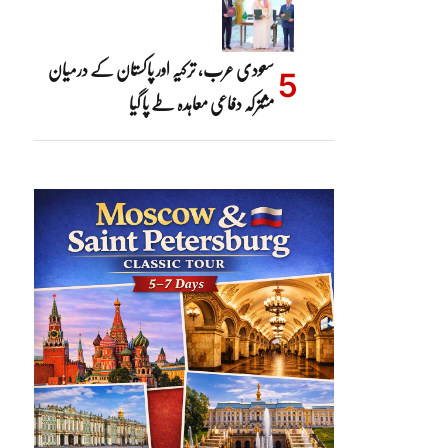
سعودی عرب، ترکیہ اور پاکستان کے درمیان
مشترکہ دفاعی معاہدہ طے پا گیا