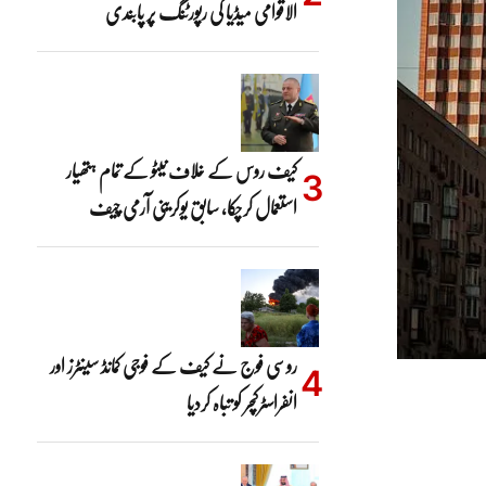
الاقوامی میڈیا کی رپورٹنگ پر پابندی
کیف روس کے خلاف نیٹو کے تمام ہتھیار
استعمال کرچکا، سابق یوکرینی آرمی چیف
روسی فوج نے کیف کے فوجی کمانڈ سینٹرز اور
انفراسٹرکچر کو تباہ کردیا