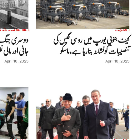
تازہ ترین
روس
1941-1945-دوسری-جنگ-عظیم
کیف جنوبی یورپ میں روسی گیس کی
دوسری جنگ ع
تنصیبات کو نشانہ بنارہا ہے،ماسکو
جانی اور مالی 
April 10, 2025
April 10, 2025