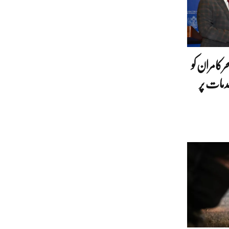
کامران کو
دمات پر