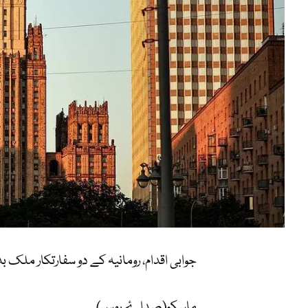
جوابی اقدام، رومانیہ کے دو سفارتکار ملک بد
ماسکو(صداۓ روس)