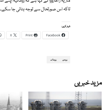
ماریہ زاخارووا نے کہا ہے کہ رومانیہ اپنے ا
تاکہ اس صورتحال سے توجہ ہٹائی جا سکے۔
شیئر کریں:
X
Print
Facebook
روس
رومانیہ
مزید خبریں