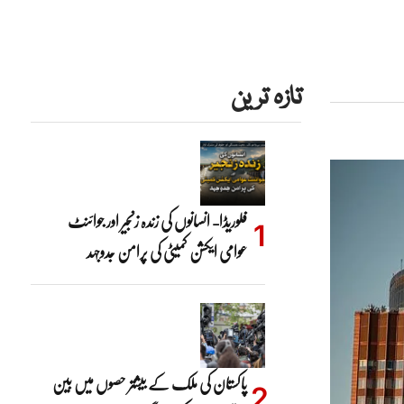
تازہ ترین
فلوریڈا- انسانوں کی زندہ زنجیر اور جوائنٹ
عوامی ایکشن کمیٹی کی پرامن جدوجہد
پاکستان کی ملک کے بیشتر حصوں میں بین