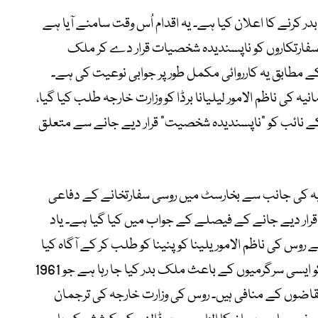
در کرنے کا اعلان کیا ہے۔ یہ اقدام اُس وقت سامنے آیا ہے
سفارتکاروں کو ناپسندیدہ شخصیات قرار دے کر ملک
کے مطابق یہ کارروائی مکمل طور پر جوابی نوعیت کی ہے۔
 کو روس میں رومانیہ کی ناظم الامور لیلیانا برڈا کو وزارت خارجہ طلب کیا گیا،
ن کے نائب کو “ناپسندیدہ شخصیت” قرار دیے جانے سے متعلق
انیہ کی جانب سے بخارسٹ میں روسی سفارتخانے کے دفاعی
ہ قرار دیے جانے کے فیصلے کے جواب میں کیا گیا ہے۔ یاد
رجہ نے روس کی ناظم الامور یلینا کوپنینا کو طلب کر کے آگاہ کیا
تھا کہ روسی دفاعی اتاشی اور ان کے معاون کو ایسی سرگرمیوں کے باعث ملک بدر کیا جا رہا ہے جو 1961
تقاضوں کے منافی ہیں۔ روس کی وزارت خارجہ کی ترجمان