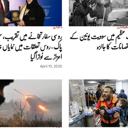
تازہ ترین
تازہ ترین
ظیم میں سوویت یونین کے
روسی سفارتخانے میں تقریب، سحر
نقصانات کا جائزہ
پاک-روس تعلقات میں نمایاں خ
اعزاز سے نوازا گیا
April 10, 2025