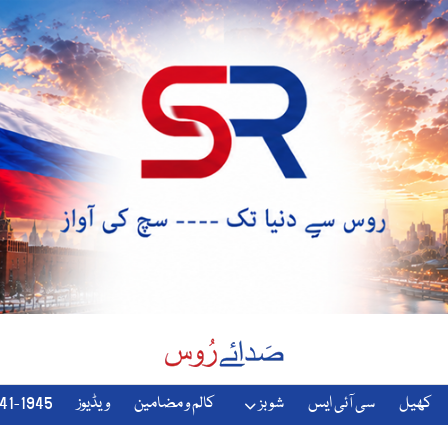
کھیل
سی آئی ایس
شوبز
کالم و مضامین
ویڈیوز
1941-1945-دوسری-جنگ