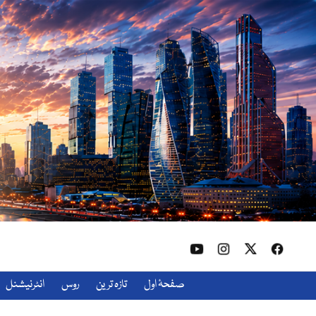
صفحۂ اول
تازہ ترین
روس
انٹرنیشنل