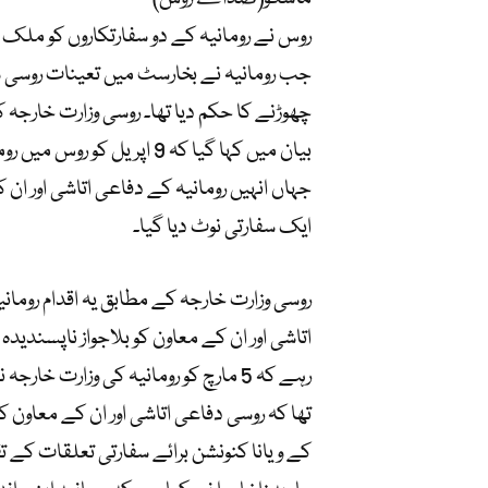
روس نے رومانیہ کے دو سفارتکاروں کو ملک ب
جب رومانیہ نے بخارسٹ میں تعینات روسی 
چھوڑنے کا حکم دیا تھا۔ روسی وزارت خارجہ 
بیان میں کہا گیا کہ 9 اپریل
جہاں انہیں رومانیہ کے دفاعی اتاشی اور ا
ایک سفارتی نوٹ دیا گیا۔
روسی وزارت خارجہ کے مطابق یہ اقدام روم
اتاشی اور ان کے معاون کو بلاجواز ناپسندید
رہے کہ 5 مارچ کو رومانیہ کی وزارت خا
کے ویانا کنونشن برائے سفارتی تعلقات کے 