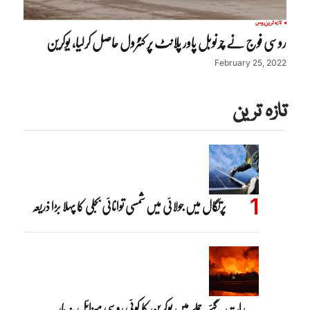
تازہ ترین
روس
روسی فوج نے چرنوبل پاور پلانٹ پر کنٹرول حاصل کرلیا، یوکرین
February 25, 2022
تازہ ترین
پرتگال میں جولائی میں شمسی توانائی بجلی کا پہلا بڑا ذریعہ
رات گئے حملے میں یوکرین کا کوئی روسی میزائل نہ مار