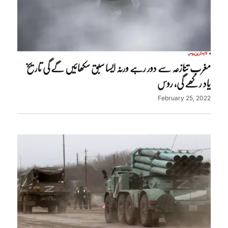
تازہ ترین
روس
مغرب تنازعہ سے دور رہے ورنہ ایسا سبق سکھائیں گے گی تاریخ
یاد رکھے گی، روس
February 25, 2022