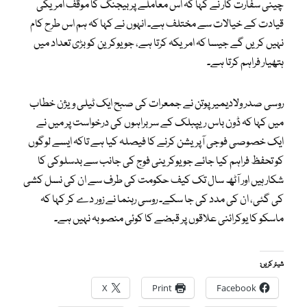
چینی سفارت کار نے کہا کہ اس معاملے پر بیجنگ کا موقف امریکی
قیادت کے خیالات سے مختلف ہے۔ انہوں نے کہا کہ ہم اس طرح کام
نہیں کریں گے جیسا کہ امریکہ کرتا ہے، جو یوکرین کو بڑی تعداد میں
ہتھیار فراہم کرتا ہے۔
روسی صدر ولادیمیر پوتن نے جمعرات کی صبح ایک ٹیلی ویژن خطاب
میں کہا کہ ڈون باس ریپبلک کے سربراہوں کی درخواست پر میں نے
ایک خصوصی فوجی آپریشن کرنے کا فیصلہ کیا ہے تاکہ ایسے لوگوں
کو تحفظ فراہم کیا جائے جو یوکرینی فوج کی جانب سے بدسلوکی کا
شکار ہیں اور آٹھ سال تک کیف حکومت کی طرف سے ان کی نسل کشی
کی گئی، ان کی مدد کی جا سکے۔ روسی رہنما نے زور دے کر کہا کہ
ماسکو کا یوکرائنی علاقوں پر قبضے کا کوئی منصوبہ نہیں ہے۔
شیئر کریں:
X
Print
Facebook