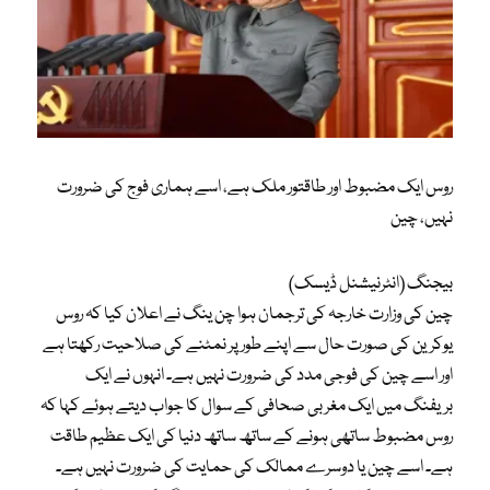
روس ایک مضبوط اور طاقتور ملک ہے، اسے ہماری فوج کی ضرورت
نہیں، چین
بیجنگ (انٹرنیشنل ڈیسک)
چین کی وزارت خارجہ کی ترجمان ہوا چن ینگ نے اعلان کیا کہ روس
یوکرین کی صورت حال سے اپنے طور پر نمٹنے کی صلاحیت رکھتا ہے
اور اسے چین کی فوجی مدد کی ضرورت نہیں ہے۔ انہوں نے ایک
بریفنگ میں ایک مغربی صحافی کے سوال کا جواب دیتے ہوئے کہا کہ
روس مضبوط ساتھی ہونے کے ساتھ ساتھ دنیا کی ایک عظیم طاقت
ہے۔ اسے چین یا دوسرے ممالک کی حمایت کی ضرورت نہیں ہے۔