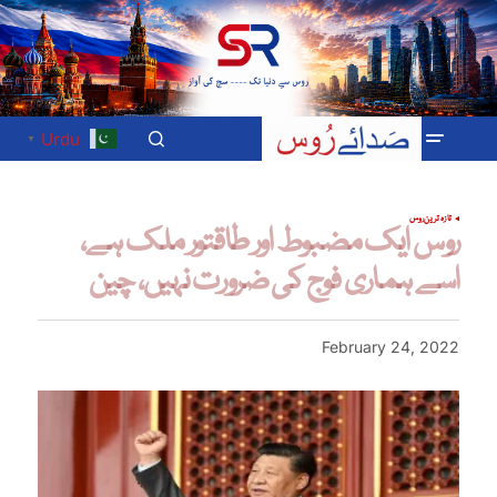
Urdu
▼
تازہ ترین
روس
روس ایک مضبوط اور طاقتور ملک ہے،
اسے ہماری فوج کی ضرورت نہیں، چین
February 24, 2022