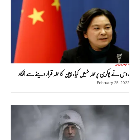
تازہ ترین
روس
روس نے یوکرین پرحملہ نہیں کیا، چین کا حملہ قرار دینے سے انکار
February 25, 2022