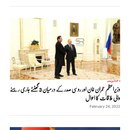
تازہ ترین
روس
وزیراعظم عمران خان اور روسی صدر کے درمیان 3 گھنٹے جاری رہنے
والی ملاقات کا احوال
February 24, 2022