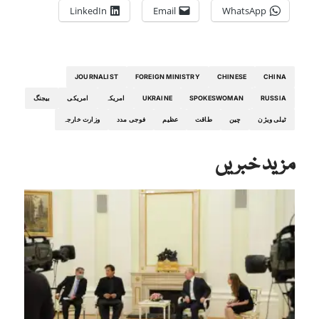
LinkedIn
Email
WhatsApp
JOURNALIST
FOREIGN MINISTRY
CHINESE
CHINA
RUSSIA
SPOKESWOMAN
UKRAINE
امریکہ
امریکی
بیجنگ
ٹیلی ویژن
چین
طاقت
عظیم
فوجی مدد
وزارت خارجہ
مزید خبریں