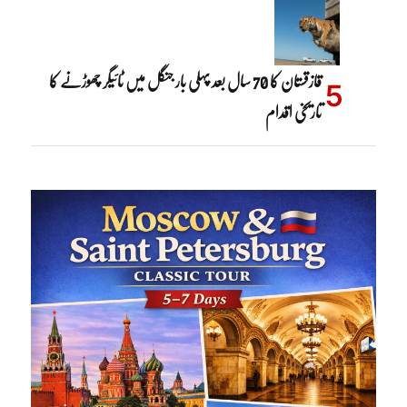
قازقستان کا 70 سال بعد پہلی بار جنگل میں ٹائیگر چھوڑنے کا
تاریخی اقدام