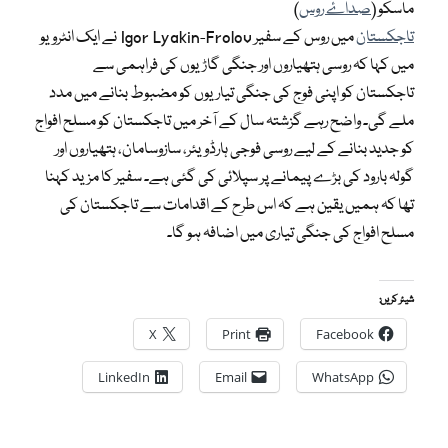
ماسکو (
صداۓ روس
)
تاجکستان
میں روس کے سفیر Igor Lyakin-Frolov نے ایک انٹرویو
میں کہا کہ روسی ہتھیاروں اور جنگی گاڑیوں کی فراہمی سے
تاجکستان کو اپنی فوج کی جنگی تیاریوں کو مضبوط بنانے میں مدد
ملے گی۔ واضح رہے گزشتہ سال کے آخر میں تاجکستان کو مسلح افواج
کو جدید بنانے کے لیے روسی فوجی ہارڈویئر، سازوسامان، ہتھیاروں اور
گولہ بارود کی بڑے پیمانے پر سپلائی کی گئی ہے۔ سفیر کا مزید کہنا
تھا کہ ہمیں یقین ہے کہ اس طرح کے اقدامات سے تاجکستان کی
مسلح افواج کی جنگی تیاری میں اضافہ ہو گا۔
شیئر کریں:
X
Print
Facebook
LinkedIn
Email
WhatsApp