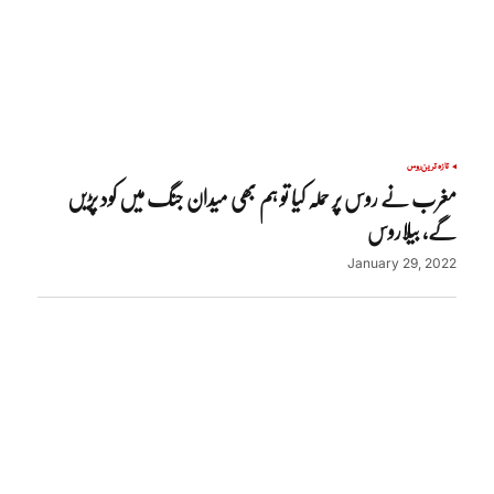
تازہ ترین
روس
مغرب نے روس پر حملہ کیا تو ہم بھی میدان جنگ میں کود پڑیں
‏گے، بیلاروس
January 29, 2022