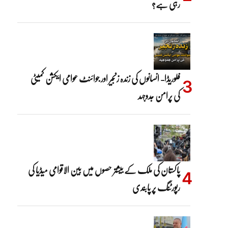
رہی ہے؟
فلوریڈا- انسانوں کی زندہ زنجیر اور جوائنٹ عوامی ایکشن کمیٹی
کی پرامن جدوجہد
پاکستان کی ملک کے بیشتر حصوں میں بین الاقوامی میڈیا کی
رپورٹنگ پر پابندی