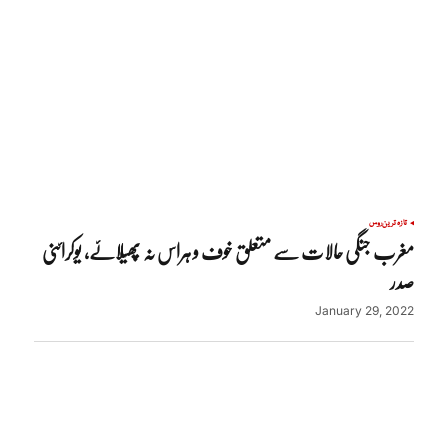
تازہ ترین
روس
مغرب جنگی حالات سے متعلق خوف و ہراس نہ پھیلائے، یوکرائنی
صدر
January 29, 2022