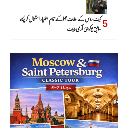
کیف روس کے خلاف نیٹو کے تمام ہتھیار استعمال کرچکا،
سابق یوکرینی آرمی چیف