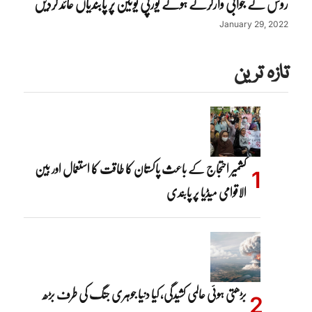
روس نے جوابی وارکرتے ہوئے یورپی یونین پر پابندیاں عائد کردیں
January 29, 2022
تازہ ترین
کشمیر احتجاج کے باعث پاکستان کا طاقت کا استعمال اور بین
الاقوامی میڈیا پر پابندی
بڑھتی ہوئی عالمی کشیدگی، کیا دنیا جوہری جنگ کی طرف بڑھ