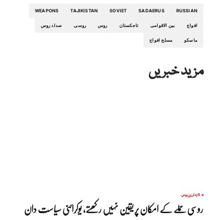
WEAPONS
TAJIKISTAN
SOVIET
SADAERUS
RUSSIAN
افواج
بین الاقوامی
تاجکستان
روس
روسی
صداۓ روس
ماسکو
مسلح افواج
مزید خبریں
تازہ ترین
روس
روسی حملے کے امکان پر یقین نہیں رکھتے، یوکرائنی سیاست دان