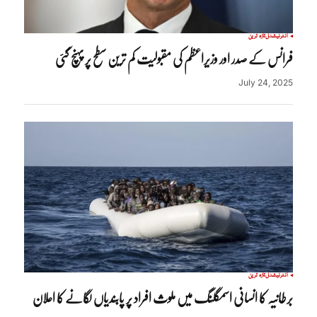
انٹرنیشنل
تازہ ترین
فرانس کے صدر اور وزیراعظم کی مقبولیت کم ترین سطح پر پہنچ گئی
July 24, 2025
انٹرنیشنل
تازہ ترین
برطانیہ کا انسانی اسمگلنگ میں ملوث افراد پر پابندیاں لگانے کا اعلان