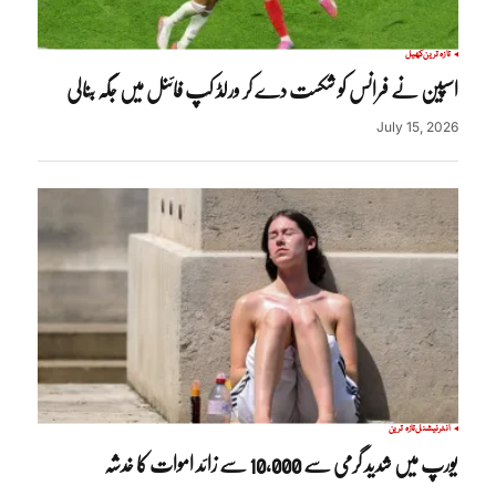
تازہ ترین
کھیل
اسپین نے فرانس کو شکست دے کر ورلڈ کپ فائنل میں جگہ بنالی
July 15, 2026
انٹرنیشنل
تازہ ترین
یورپ میں شدید گرمی سے 10,000 سے زائد اموات کا خدشہ