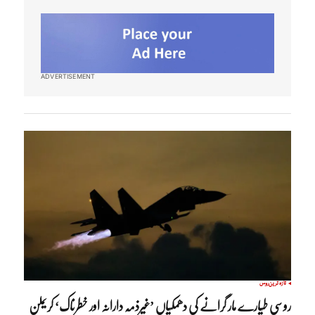
ADVERTISEMENT
تازہ ترین
روس
روسی طیارے مار گرانے کی دھمکیاں ’غیرذمہ دارانہ اور خطرناک‘ کریملن