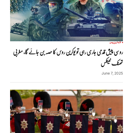
تازہ ترین
روس
روسی پیش قدمی جاری رہی تو یوکرین روس کا حصہ بن جائے گا، مغربی
تھنک ٹینکس
June 7, 2025