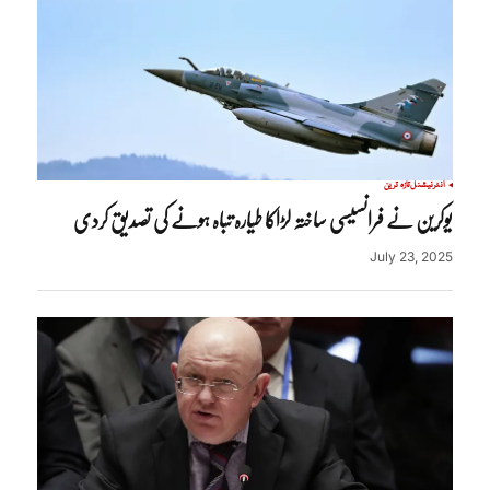
انٹرنیشنل
تازہ ترین
یوکرین نے فرانسیسی ساختہ لڑاکا طیارہ تباہ ہونے کی تصدیق کردی
July 23, 2025