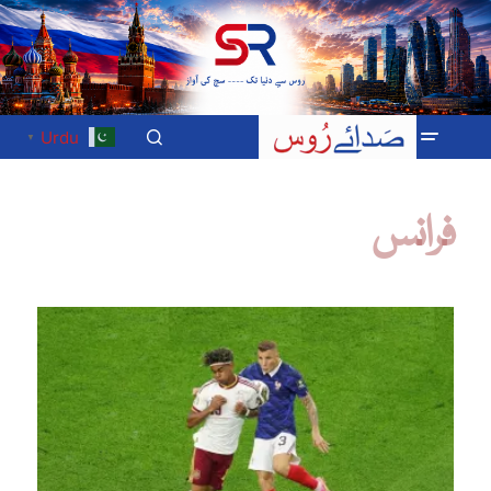
Urdu
▼
فرانس