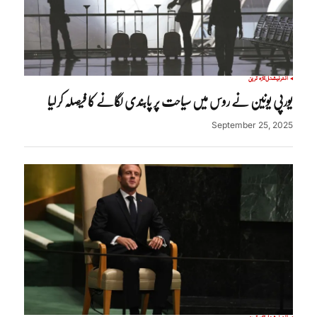
انٹرنیشنل
تازہ ترین
یورپی یونین نے روس میں سیاحت پر پابندی لگانے کا فیصلہ کرلیا
September 25, 2025