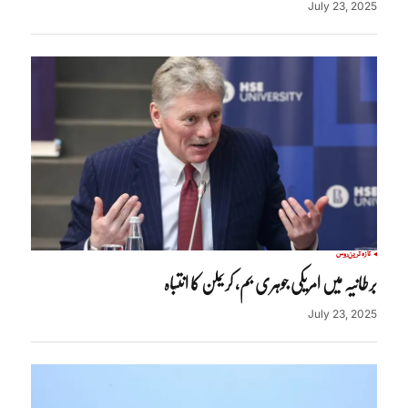
July 23, 2025
تازہ ترین
روس
برطانیہ میں امریکی جوہری بم، کریملن کا انتباہ
July 23, 2025