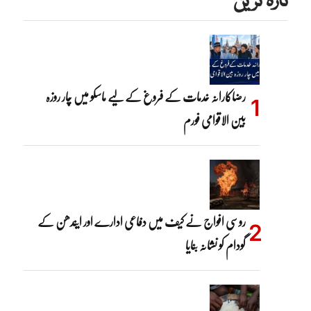
تازہ ترین
رضاکارانہ خدمات کے فروغ کے لیے ماسکو میں چار روزہ
بین الاقوامی فورم
روسی افواج نے کیف میں دفاعی ادارے اور ایندھن کے
گودام کو نشانہ بنایا