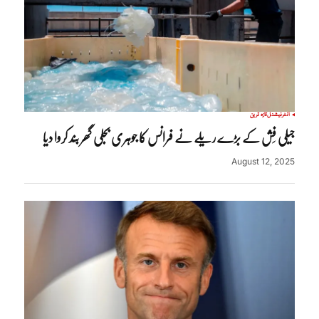
انٹرنیشنل
تازہ ترین
جیلی فِش کے بڑے ریلے نے فرانس کا جوہری بجلی گھر بند کروا دیا
August 12, 2025