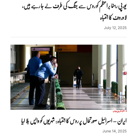
یورپی رہنما براعظم کو روس سے جنگ کی طرف لے جا رہے ہیں،
لاوروف کا انتباہ
July 12, 2025
تازہ ترین
روس
ایران – اسرائیل صورتحال پر روس کا انتباہ: شہریوں کو واپس بلا لیا
June 14, 2025