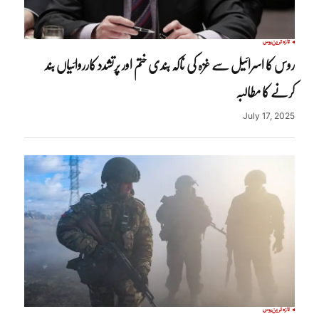
تازہ ترین
روس
روس کا اسرائیل سے غزہ کی ناکہ بندی ختم اور پرتشدد کارروائیاں بند
کرنے کا مطالبہ
July 17, 2025
تازہ ترین
روس