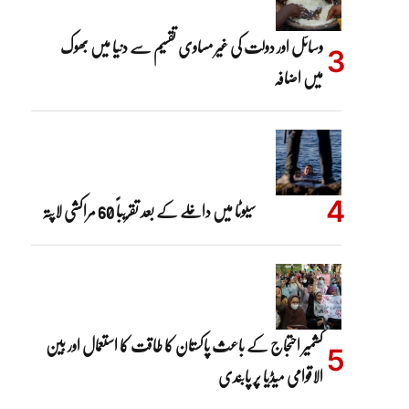
وسائل اور دولت کی غیر مساوی تقسیم سے دنیا میں بھوک
میں اضافہ
سیوٹا میں داخلے کے بعد تقریباً 60 مراکشی لاپتہ
کشمیر احتجاج کے باعث پاکستان کا طاقت کا استعمال اور بین
الاقوامی میڈیا پر پابندی