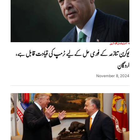
انٹرنیشنل
تازہ ترین
یوکرین تنازعہ کے فوری حل کے لیے ٹرمپ کی قیادت قابل ہے،
اردگان
November 8, 2024