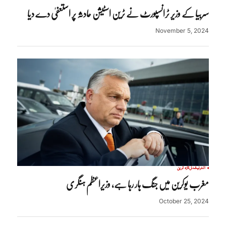
سربیا کے وزیر ٹرانسپورٹ نے ٹرین اسٹیشن حادثہ پر استعفیٰ دے دیا
November 5, 2024
انٹرنیشنل
تازہ ترین
مغرب یوکرین میں جنگ ہار رہا ہے، وزیراعظم ہنگری
October 25, 2024