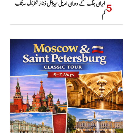
ایران جنگ کے دوران امریکی میزائل ذخائر خطرناک حد تک
کم