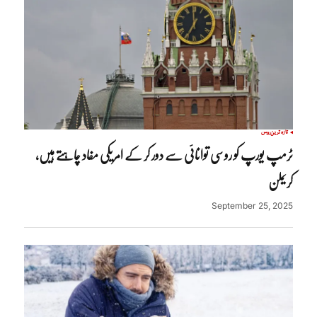
تازہ ترین
روس
ٹرمپ یورپ کو روسی توانائی سے دور کر کے امریکی مفاد چاہتے ہیں،
کریملن
September 25, 2025