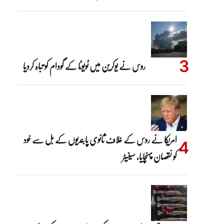
روس نے یوکرین میں ٹویوٹا کے گودام کو تباہ کردیا
امریکا نے روس کے خلاف ثانوی پابندیوں کے بل سے خود
کو نقصان پہنچایا، سینیٹر