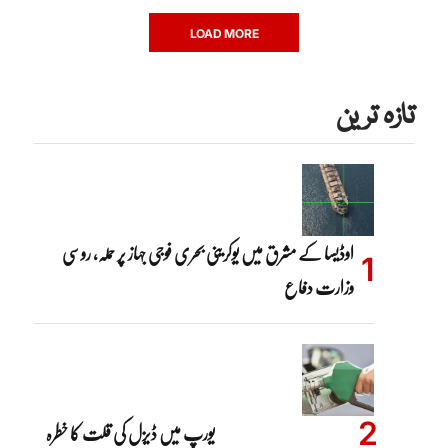
LOAD MORE
تازہ ترین
اوڈیسا کے مشرق میں یوکرینی بحری فوجی جہاز پر حملہ، روسی
وزارت دفاع
یورپ میں ڈیزل کی قلت کا خطرہ