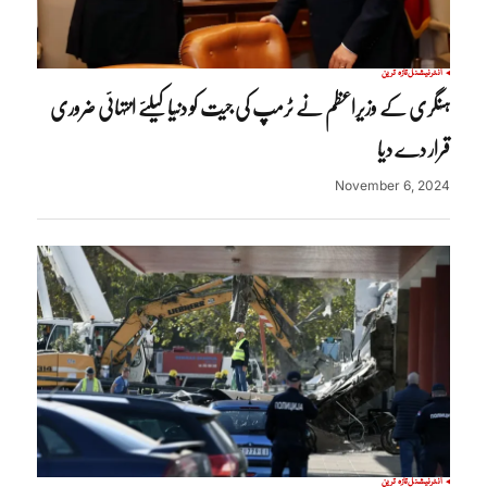
انٹرنیشنل
تازہ ترین
ہنگری کے وزیراعظم نے ٹرمپ کی جیت کو دنیا کیلئے انتہائی ضروری
قرار دے دیا
November 6, 2024
انٹرنیشنل
تازہ ترین