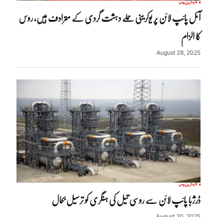
تازہ ترین
روس
آئل پائپ لائن پر یوکرینی حملے دہشت گردی کے مترادف ہیں، روس
کا الزام
August 28, 2025
تازہ ترین
روس
ڈرژبا پائپ لائن سے روسی تیل کی ہنگری کو ترسیل بحال
August 20, 2025