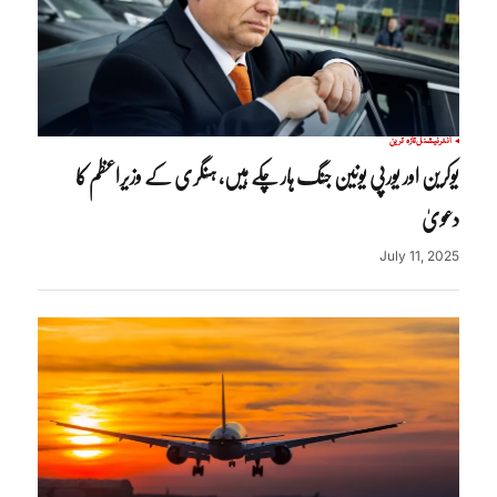
انٹرنیشنل
تازہ ترین
یوکرین اور یورپی یونین جنگ ہار چکے ہیں، ہنگری کے وزیراعظم کا
دعویٰ
July 11, 2025