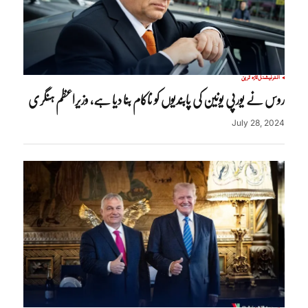
انٹرنیشنل
تازہ ترین
روس نے یورپی یونین کی پابندیوں کو ناکام بنا دیا ہے, وزیراعظم ہنگری
July 28, 2024