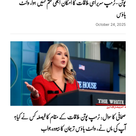
پوتن-ٹرمپ سربراہی ملاقات کا امکان ابھی ختم نہیں ہوا، وائٹ
ہاؤس
October 24, 2025
انٹرنیشنل
تازہ ترین
صحافی کا سوال: ٹرمپ پوتن ملاقات کے مقام کا فیصلہ کس نے کیا؟
آپ کی ماں نے، وائٹ ہاؤس ترجمان کا بیہودہ جواب