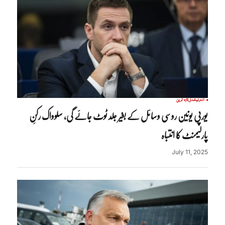
انٹرنیشنل
تازہ ترین
یورپی یونین روسی وسائل کے بغیر جلد ٹوٹ جائے گی، سلوواک رکنِ
پارلیمنٹ کا انتباہ
July 11, 2025