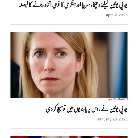
یورپی یونین کیلئے دھچکا: سربیا اور ہنگری کا فوجی اتحاد بنانے کا فیصلہ
April 2, 2025
انٹرنیشنل
تازہ ترین
یورپی یونین نے روس پر پابندیوں میں توسیع کر دی
January 28, 2025