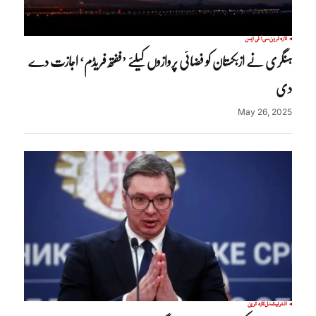
تازہ ترین
سی آئی ایس
ہنگری نے ازبکستان کو فضائی پروازوں کیلئے ’ففتھ فریڈم‘ اجازت دے
دی
May 26, 2025
انٹرنیشنل
تازہ ترین