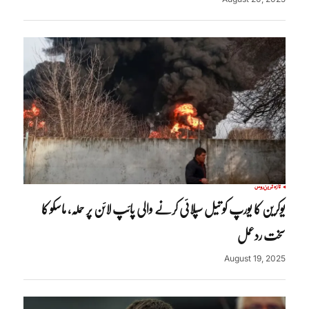
تازہ ترین
روس
یوکرین کا یورپ کو تیل سپلائی کرنے والی پائپ لائن پر حملہ، ماسکو کا
سخت ردعمل
August 19, 2025