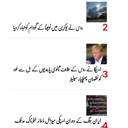
روس نے یوکرین میں ٹویوٹا کے گودام کو تباہ کردیا
امریکا نے روس کے خلاف ثانوی پابندیوں کے بل سے خود
کو نقصان پہنچایا، سینیٹر
ایران جنگ کے دوران امریکی میزائل ذخائر خطرناک حد تک