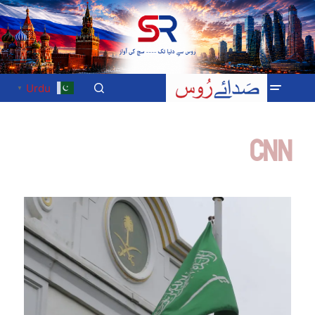
Urdu
▼
CNN