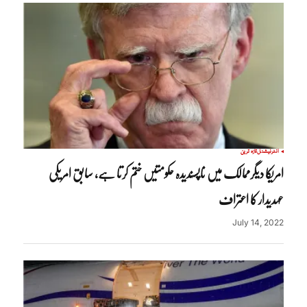
انٹرنیشنل
تازہ ترین
امریکا دیگرممالک میں ناپسندیدہ حکومتیں ختم کرتا ہے، سابق امریکی
عہدیدار کا اعتراف
July 14, 2022