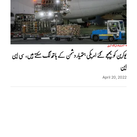
انٹرنیشنل
تازہ ترین
یوکرین کو بھیجے گئے امریکی ہتھیار دشمن کے ہاتھ لگ سکتے ہیں، سی این
این
April 20, 2022