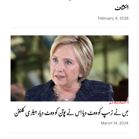
انکشاف
February 4, 2026
انٹرنیشنل
تازہ ترین
جس نے ٹرمپ کو ووٹ دیا اس نے پوتن کو ووٹ دیا، ہیلری کلنٹن
March 14, 2024