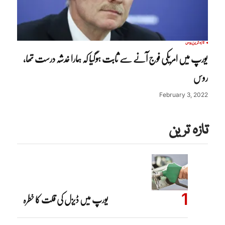
تازہ ترین
روس
یورپ میں امریکی فوج آنے سے ثابت ہوگیا کہ ہمارا خدشہ درست تھا،
روس
February 3, 2022
تازہ ترین
یورپ میں ڈیزل کی قلت کا خطرہ