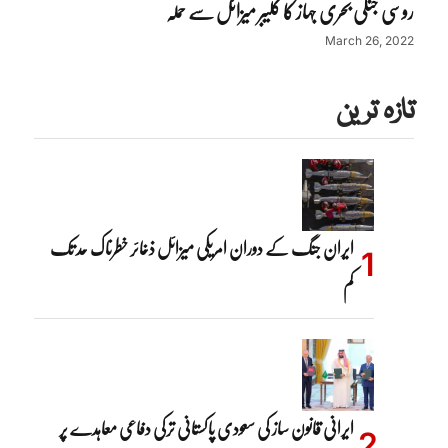
روسی جنگی بحری جہاز کا کلیبر میزائل سے حملہ
March 26, 2022
تازہ ترین
ایران جنگ کے دوران امریکی میزائل ذخائر خطرناک حد تک
کم
ایرانی قانون ساز کی سعودی پاکستانی ترکی دفاعی معاہدے پر