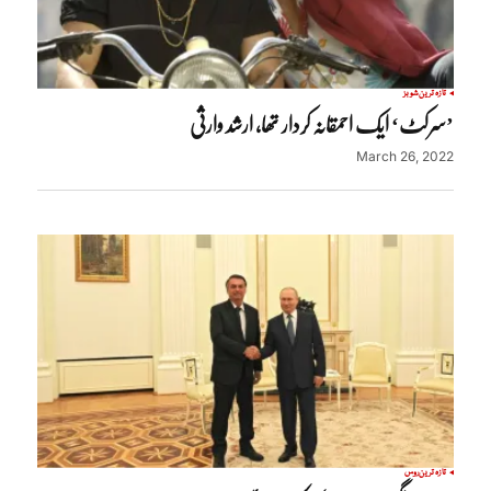
تازہ ترین
شوبز
’سرکٹ‘ ایک احمقانہ کردار تھا، ارشد وارثی
March 26, 2022
تازہ ترین
روس