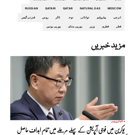
RUSSIAN
QATARI
QATAR
NATURAL GAS
MOSCOW
انرجی
پیٹرولیم
توانائی
دوحہ
ڈالر
روس
قدرتی گیس
قطر
قطری
وزیر
یورپی منڈی
یورپی یونین
مزید خبریں
تازہ ترین
روس
یوکرین میں فوجی آپریشن کے پہلے مرحلے میں تمام اہداف حاصل