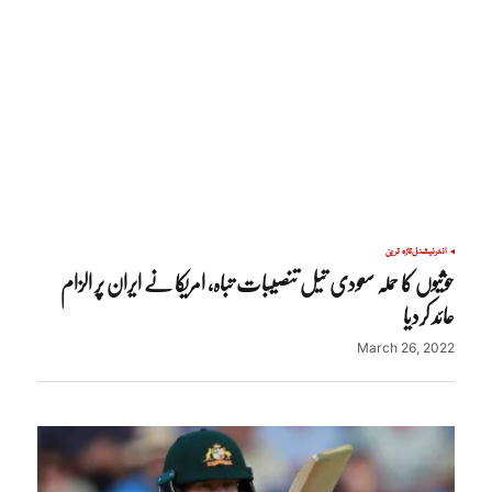
انٹرنیشنل
تازہ ترین
حوثیوں کا حملہ سعودی تیل تنصیبات تباہ، امریکا نے ایران پر الزام
عائد کردیا
March 26, 2022