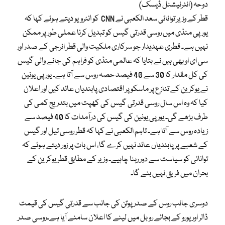
دوحہ (انٹرنیشنل ڈیسک)
قطر کے وزیر توانائی سعد الکعبی نے CNN کو انٹرویو دیتے ہوئے کہا کہ
یورپی منڈی میں روسی قدرتی گیس کو تبدیل کرنا عملی طور پر ممکن
نہیں ہے۔ قطری عہدیدار جو سرکاری ملکیت والی قطر انرجی کے صدر اور
سی ای او بھی ہیں نے بتایا کہ عالمی منڈی کو فراہم کی جانے والی گیس
کی کل مقدار کا 30 سے 40 فیصد حصہ روس سے آتا ہے۔ یورپی یونین
نے یوکرین کے تنازع پر ماسکو پر اقتصادی پابندیاں عائد کیں اور اعلان
کیا کہ وہ اس سال روسی قدرتی گیس کی کھپت میں بتدریج کمی کی
طرف بڑھے گی۔ یورپی یونین کی گیس کی درآمدات کا 40 فیصد سے
زیادہ روس سے آتا ہے۔ تاہم الکعبی نے کہا کہ قطر روسی تیل اور گیس
کے شعبے پر پابندیاں عائد نہیں کرے گا، اس بات پر زور دیتے ہوئے کہ
توانائی کو سیاست سے دور رہنا چاہیے۔ وزیر کے مطابق قطر یوکرین کے
بحران میں فریق نہیں بنے گا۔
دوسری جانب روس کے صدر پوتن کی جانب سے قدرتی گیس کی قیمت
ڈالر اور یورو کے بجائے روبل میں لینے کا اعلان سامنے آیا ہے۔روسی صدر