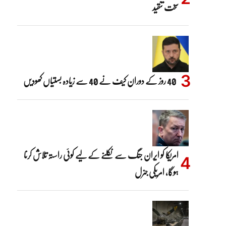
سخت تنقید
40 روز کے دوران کیف نے 40 سے زیادہ بستیاں کھودیں
امریکا کو ایران جنگ سے نکلنے کے لیے کوئی راستہ تلاش کرنا
ہوگا، امریکی جنرل