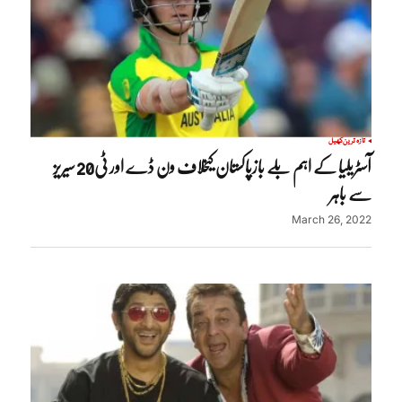
تازہ ترین
کھیل
آسٹریلیا کے اہم بلے بازپاکستان کیخلاف ون ڈے اور ٹی20 سیریز
سے باہر
March 26, 2022