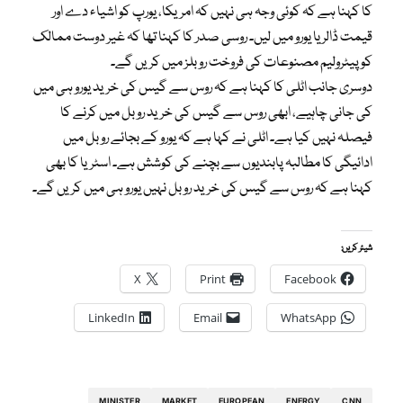
کا کہنا ہے کہ کوئی وجہ ہی نہیں کہ امریکا، یورپ کو اشیاء دے اور
قیمت ڈالر یا یورو میں لیں۔ روسی صدر کا کہنا تھا کہ غیر دوست ممالک
کو پیٹرولیم مصنوعات کی فروخت روبلز میں کریں گے۔
دوسری جانب اٹلی کا کہنا ہے کہ روس سے گیس کی خرید یورو ہی میں
کی جانی چاہیے، ابھی روس سے گیس کی خرید روبل میں کرنے کا
فیصلہ نہیں کیا ہے۔ اٹلی نے کہا ہے کہ یورو کے بجائے روبل میں
ادائیگی کا مطالبہ پابندیوں سے بچنے کی کوشش ہے۔ اسٹریا کا بھی
کہنا ہے کہ روس سے گیس کی خرید روبل نہیں یورو ہی میں کریں گے۔
شیئر کریں:
X
Print
Facebook
LinkedIn
Email
WhatsApp
MINISTER
MARKET
EUROPEAN
ENERGY
CNN