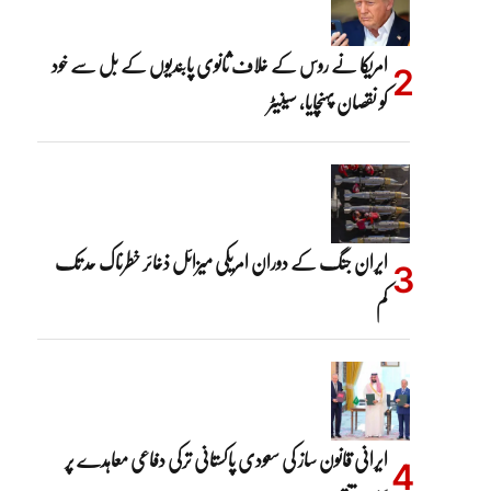
امریکا نے روس کے خلاف ثانوی پابندیوں کے بل سے خود
کو نقصان پہنچایا، سینیٹر
ایران جنگ کے دوران امریکی میزائل ذخائر خطرناک حد تک
کم
ایرانی قانون ساز کی سعودی پاکستانی ترکی دفاعی معاہدے پر