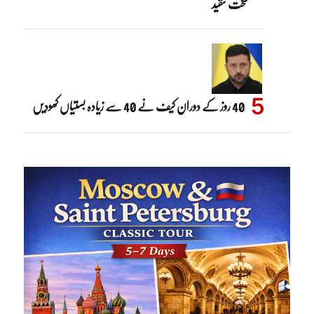
سخت تنقید
40 روز کے دوران کیف نے 40 سے زیادہ بستیاں کھودیں