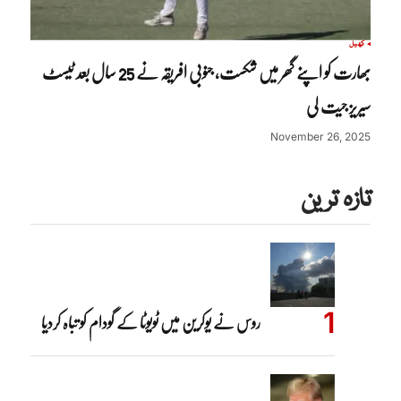
کھیل
بھارت کو اپنے گھر میں شکست، جنوبی افریقہ نے 25 سال بعد ٹیسٹ
سیریز جیت لی
November 26, 2025
تازہ ترین
روس نے یوکرین میں ٹویوٹا کے گودام کو تباہ کردیا