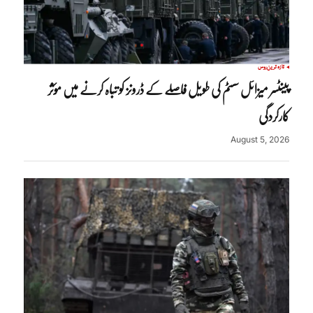
تازہ ترین
روس
پینٹسر میزائل سسٹم کی طویل فاصلے کے ڈرونز کو تباہ کرنے میں مؤثر
کارکردگی
August 5, 2026