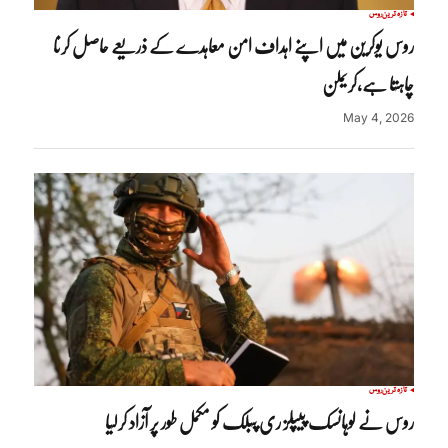
تازہ ترین
روس
روس یوکرین میں اپنے اہداف امن معاہدے کے ذریعے حاصل کرنا
چاہتا ہے،کریملن
May 4, 2026
تازہ ترین
روس
روس نے لوہانسک پیپلز ری پبلک کو مکمل طور پر آزاد کرلیا