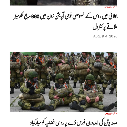
تازہ ترین
روس
جولائی میں روس کے خصوصی فوجی آپریشن زون میں 600 مربع کلومیٹر
علاقے پر کنٹرول
August 4, 2026
تازہ ترین
روس
صدر پوتن کی ایئر بورن فورس ڈے پر روسی فضائیہ کو مبارکباد