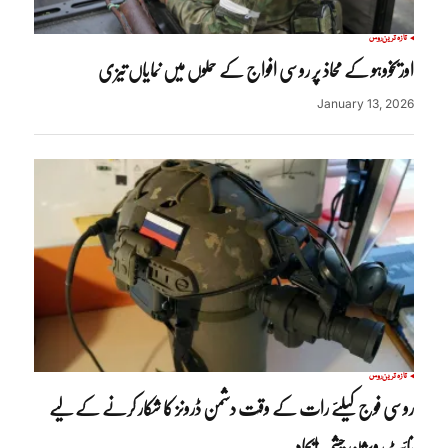
تازہ ترین
روس
اوریخووہو کے محاذ پر روسی افواج کے حملوں میں نمایاں تیزی
January 13, 2026
تازہ ترین
روس
روسی فوج کیلئے رات کے وقت دشمن ڈرونز کا شکار کرنے کے لیے
نائٹ ویژن چشمہ ایجاد