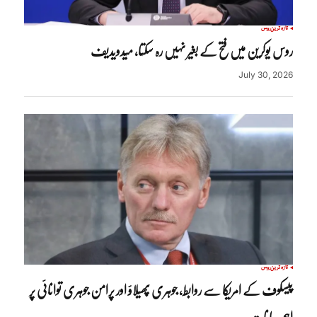
تازہ ترین
روس
روس یوکرین میں فتح کے بغیر نہیں رہ سکتا، میدویدیف
July 30, 2026
تازہ ترین
روس
پیسکوف کے امریکا سے روابط، جوہری پھیلاؤ اور پرامن جوہری توانائی پر
اہم بیانات