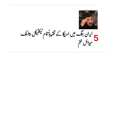
ایران جنگ میں امریکا کے تقریباً تمام ٹیکٹیکل بیلسٹک
میزائل ختم