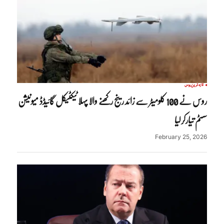
تازہ ترین
روس
روس نے 100 کلومیٹر سے زائد رینج رکھنے والا پہلا ٹیکٹیکل گائیڈڈ میونیشن
سسٹم تیارکرلیا
February 25, 2026