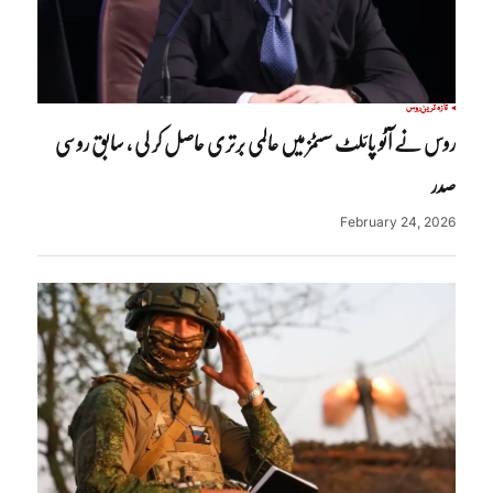
تازہ ترین
روس
روس نے آٹو پائلٹ سسٹمز میں عالمی برتری حاصل کر لی ، سابق روسی
صدر
February 24, 2026