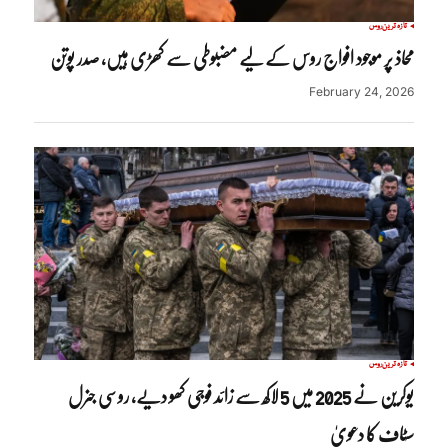
تازہ ترین
روس
محاذ پر موجود افواج روس کے لیے مضبوطی سے کھڑی ہیں، صدر پوتن
February 24, 2026
تازہ ترین
روس
یوکرین نے 2025 میں 5 لاکھ سے زائد فوجی کھو دیے، روسی جنرل
سٹاف کا دعویٰ