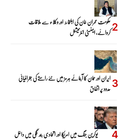
حکومت عمران خان کی اہلِخانہ اور وکلاء سے ملاقات
کروائے، ایمنسٹی انٹرنیشنل
ایران اور عمان کا آبنائے ہرمز میں نئے راستے کی جغرافیائی
حدود پر اتفاق
یوکرین جنگ میں امریکا اور اتحادی بند گلی میں داخل