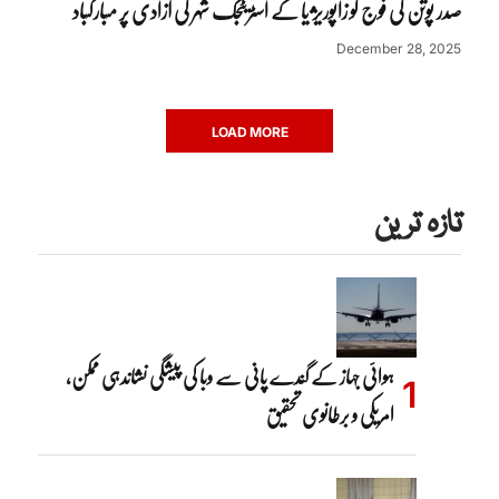
صدر پوتن کی فوج کو زاپوریژیا کے اسٹریٹجک شہر کی آزادی پر مبارکباد
December 28, 2025
LOAD MORE
تازہ ترین
ہوائی جہاز کے گندے پانی سے وبا کی پیشگی نشاندہی ممکن،
امریکی و برطانوی تحقیق