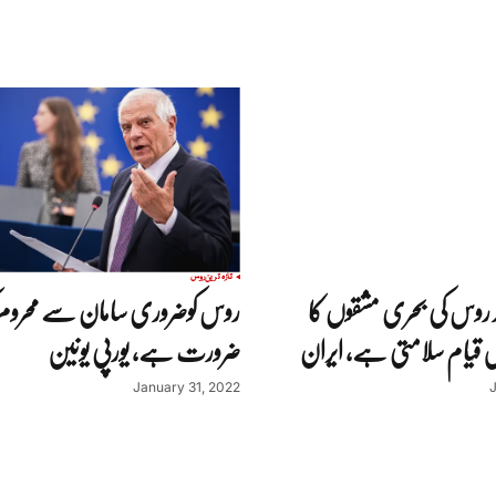
تازہ ترین
روس
ر روس کی بحری مشقوں کا
روس کوضروری سامان سے محروم
 قیام سلامتی ہے, ایران
ضرورت ہے، یورپی یونین
January 31, 2022