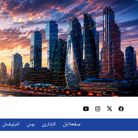
صفحۂ اول
تازہ ترین
روس
انٹرنیشنل