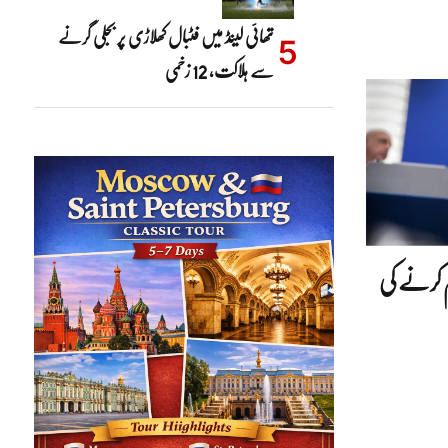
تھائی لینڈ میں فٹبال کھلاڑی پر بجلی گرنے
سے ہلاکت، 12 زخمی
 کرنے کی