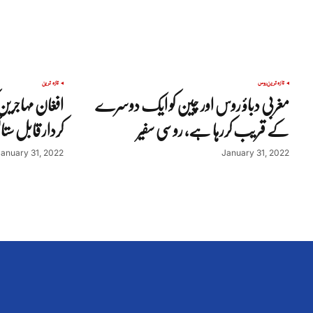
تازہ ترین
روس
تازہ ترین
مغربی دباؤ روس اور چین کو ایک دوسرے
افغان مہاجرین 
کے قریب کررہا ہے، روسی سفیر
کردار قابل ست
January 31, 2022
January 31, 2022