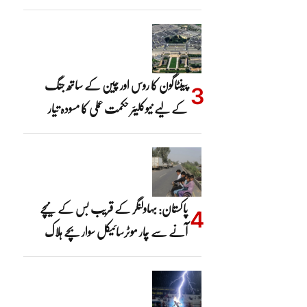
پینٹاگون کا روس اور چین کے ساتھ جنگ
کے لیے نیوکلیئر حکمت عملی کا مسودہ تیار
پاکستان: بہاولنگر کے قریب بس کے نیچے
آنے سے چار موٹرسائیکل سوار بچے ہلاک