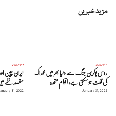
مزید خبریں
تازہ ترین
روس
تازہ ترین
روس
روس یوکرین جنگ سے دنیا بھر میں خوراک
ایران چین او
کی قلت ہو سکتی ہے، اقوام متحدہ
مقصد خطے میں
January 31, 2022
January 31, 2022