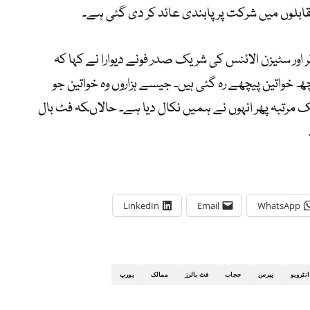
ابلوں میں شرکت پر پابندی عائد کر دی گئی ہے۔
ر اور سٹیزن الائنس کی شریک صدر فونے دیوارا نے کہا کہ
خواتین پیچھے رہ گئی ہیں۔ جیسے ہزاروں وہ خواتین جو
ک مرتبہ پھر انہوں نے ہمیں نکال دیا ہے۔ حالاںکہ فٹ بال
LinkedIn
Email
WhatsApp
انٹرویو
پیرس
حجاب
فٹ بالرز
ممالک
یورپ