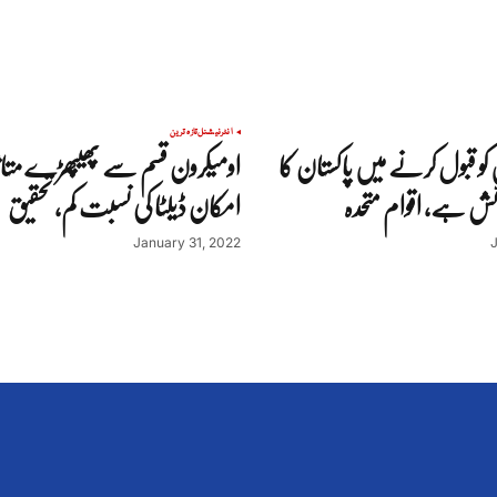
انٹرنیشنل
تازہ ترین
کو قبول کرنے میں پاکستان کا
اومیکرون قسم سے پھیپھڑے متاث
ائش ہے، اقوام متحدہ
امکان ڈیلٹا کی نسبت کم، تحقیق
January 31, 2022