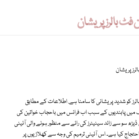
فٹ بالرز پریشان
لرز پریشان
لرز کو شدید پریشانی کا سامنا ہے. اطلاعات کے مطابق
یں پابندیوں کے سبب اب فرانس میں باحجاب خواتین کی
 ڈیڑھ سو سے زائد سینیٹرز کی رائے سے منظور ہونے والی آئینی
احتجاج کیا ہے۔ اس آئینی ترمیم کی وجہ سے کھلاڑیوں پر