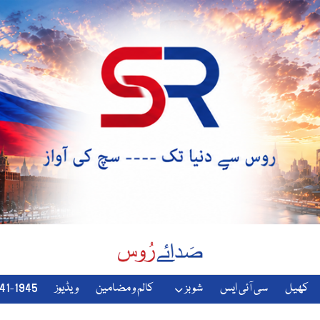
کھیل
سی آئی ایس
شوبز
کالم و مضامین
ویڈیوز
1941-1945-دوسری-جنگ