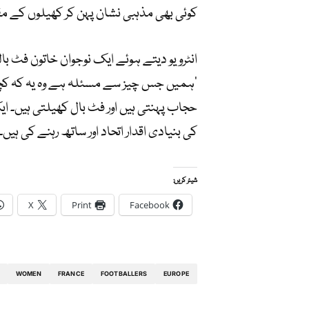
کوئی بھی مذہبی نشان پہن کر کھیلوں کے مق
انٹرویو دیتے ہوئے ایک نوجوان خاتون فٹ بال
’ہمیں جس چیز سے مسئلہ ہے وہ یہ کہ کچھ 
حجاب پہنتی ہیں اور فٹ بال کھیلتی ہیں۔ ای
کی بنیادی اقدار اتحاد اور ساتھ رہنے کی ہیں۔
شیئر کریں:
X
Print
Facebook
WOMEN
FRANCE
FOOTBALLERS
EUROPE