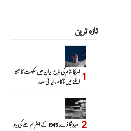
تازہ ترین
امریکا شام کی طرح ایران میں حکومت کا تختہ
الٹنے میں ناکام، ایرانی صدر
ہیروشیما ڈے: 1945 کے ایٹم بم حملے کی یاد