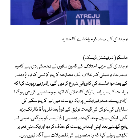
ارجنٹائن کے صدر کو مواخذے کا خطرہ
ماسکو (انٹرنیشنل ڈیسک)
ارجنٹائن کے حزب اختلاف کے قانون سازوں نے دھمکی دی ہے کہ وہ
صدر جاویر میلی کے خلاف ایک متنازعہ کرپٹو کرنسی کو فروغ دینے
کے بعد مواخذے کی کارروائی شروع کر دیں گے، رائٹرز نے رپورٹ کیا کہ
ریاست کے سربراہ نے ٹوکن کا اعلان کیا تھا، جو جلد ہی کریش ہوگیا۔
آزادی پسند صدر نے ایکس پر ایک پوسٹ میں لبرا کرپٹو سکے کی
سفارش کی۔ ٹوکن کی قیمت توثیق کے فوراً بعد تقریباً 5 ڈالر تک بڑھ
گئی، لیکن صرف چند گھنٹے بعد ہی 1 ڈالر سے کم ہوگئی۔ میلی نے
پانچ گھنٹے بعد اپنی ابتدائی پوسٹ کو حذف کر دیا اور ایک نئی تحریر
لکھتے ہوئے کہا کہ وہ منصوبے کی تفصیلات سے آگاہ نہیں ہیں۔