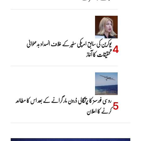
یوکرین کی سابق امریکی سفیر کے خلاف انسداد بدعنوانی
تحقیقات کا آغاز
روسی فورسز کا پرتگالی ڈرون مار گرانے کے بعد اس کا مطالعہ
کرنے کا اعلان