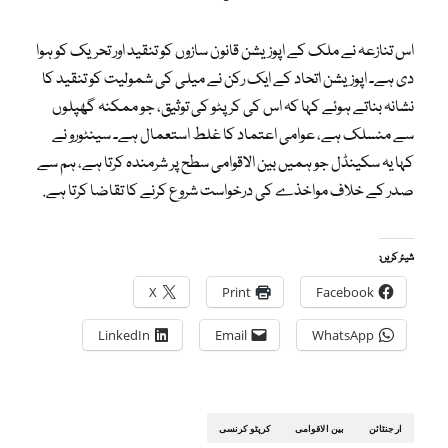
اس تنازعہ نے ملک کے اپوزیشن قانون سازوں کو تنقید اور تحریک کو ہوا
دی ہے۔ اپوزیشن اتحاد کے ایک رکن نے میلی کی شمولیت کو تنقید کا
نشانہ بناتے ہوئے کہا کہ اس کی کرپٹو کی توثیق، جو ممکنہ گھپلوں
سے منسلک ہے، عوامی اعتماد کا غلط استعمال ہے۔ سینٹورو نے
کہا یہ سکینڈل جو ہمیں بین الاقوامی سطح پر شرمندہ کرتا ہے، ہم سے
صدر کے خلاف مواخذے کی درخواست شروع کرنے کا تقاضا کرتا ہے.
شیئر کریں:
X
Print
Facebook
LinkedIn
Email
WhatsApp
ارجنٹائن
بین الاقوامی
کرپٹو کرنسی