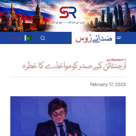
Urdu
▼
انٹرنیشنل
تازہ ترین
ارجنٹائن کے صدر کو مواخذے کا خطرہ
February 17, 2025