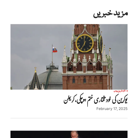
مزید خبریں
تازہ ترین
روس
یوکرین کی خودمختاری ختم ہوچکی، کریملن
February 17, 2025