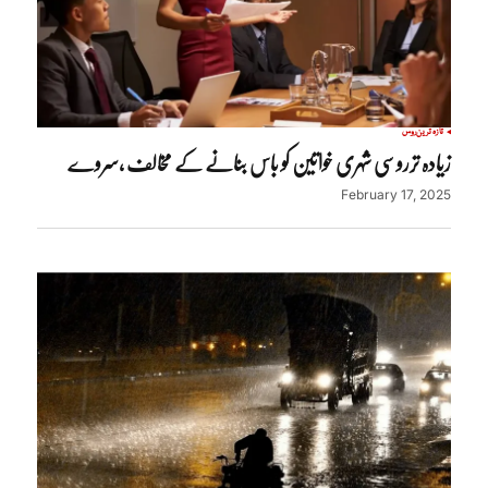
تازہ ترین
روس
زیادہ ترروسی شہری خواتین کو باس بنانے کے مخالف ،سروے
February 17, 2025