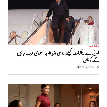
تازہ ترین
روس
امریکہ سے مذاکرات کیلئے روسی وزیرخارجہ سعودی عرب جائیں
گے،کریملن
February 17, 2025