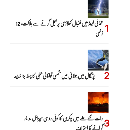
تھائی لینڈ میں فٹبال کھلاڑی پر بجلی گرنے سے ہلاکت، 12
زخمی
پرتگال میں جولائی میں شمسی توانائی بجلی کا پہلا بڑا ذریعہ
رات گئے حملے میں یوکرین کا کوئی روسی میزائل نہ مار
گرانے کا اعتراف