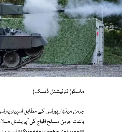
ماسکو(انٹرنیشنل ڈیسک)
جرمن میڈیا رپورٹس کے مطابق اسپیئر پارٹ
باعث جرمن مسلح افواج کی آپریشنل صلاحیت