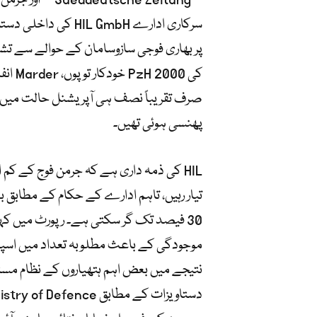
سرکاری ادارے  GmbH
صرف تقریباً نصف ہی آپریشنل حالت میں ت
پھنسی ہوئی تھیں۔
تیار رہیں، تاہم ادارے کے حکام کے مطابق
30 فیصد تک گر سکتی ہے۔ رپورٹ میں کہ
موجودگی کے باعث مطلوبہ تعداد میں اسپیئ
نتیجے میں بعض اہم ہتھیاروں کے نظام مست