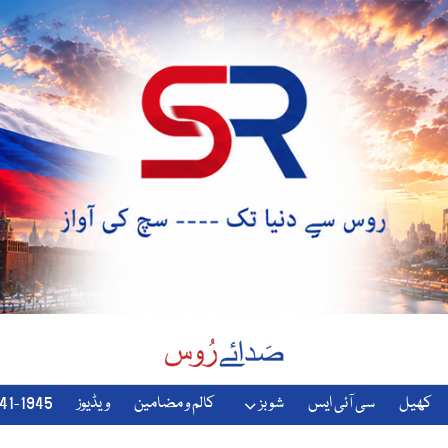
کھیل
سی آئی ایس
شوبز
کالم و مضامین
ویڈیوز
1941-1945-دوسری-جنگ