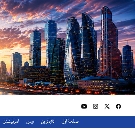
صفحۂ اول
تازہ ترین
روس
انٹرنیشنل