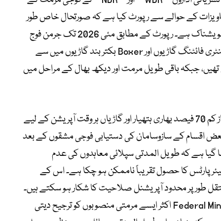
**Sueddeutsche Zeitung** اور جرمن نشریاتی اداروں **WDR** اور **NDR** نے فوجی مرمت کے
HIL کی داخلی دستاویزات کے حوالے سے رپورٹ کیا ہے کہ صورتحال خاص طور
پر بھاری فوجی سازوسامان کے حوالے سے تشویشناک ہے۔ رپورٹ کے مطابق مئی 2026 تک جرمن فوج
کی PzH 2000 خودکار توپوں، Marder انفنٹری فائٹنگ گاڑیوں اور Boxer بکتر بند گاڑیوں میں سے
ھیں، جبکہ باقی طویل مرمت اور دیکھ بھال کے مراحل میں
HIL کی ذمہ داری ہے کہ جرمن فوج کے کم از کم 70 فیصد بھاری ہتھیار اور گاڑیاں ہر وقت آپریشن کے لیے
 بعض اقسام کے سازوسامان کی دستیابی فوجی مشقوں کے بعد
ا گیا ہے کہ طویل المدتی سپلائی معاہدوں کی عدم
ر پارٹس کا حصول تقریباً ناممکن ہو چکا ہے۔ اس کے
قل طور پر محدود آپریشنل صلاحیت کا شکار ہو سکتے ہیں۔
دستاویزات کے مطابق Federal Ministry of Defence اکثر ایسے مرمتی منصوبوں کو ترجیح دیتی