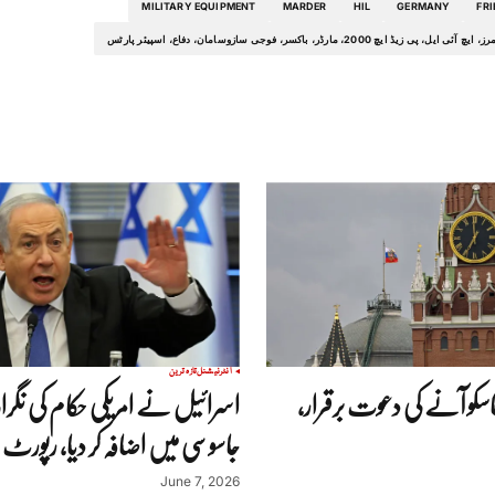
MILITARY EQUIPMENT
MARDER
HIL
GERMANY
FR
20، مارڈر، باکسر، فوجی سازوسامان، دفاع، اسپیئر پارٹس
انٹرنیشنل
تازہ ترین
ماسکو آنے کی دعوت برقرار،
اسرائیل نے امریکی حکام کی نگران
جاسوسی میں اضافہ کر دیا، رپورٹ
June 7, 2026