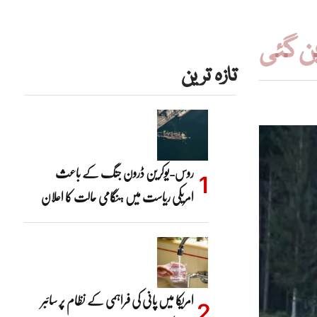
ن گئی
تازہ ترین
روس-یوکرین ڈرون جنگ کے باعث
امریکی ریاست میں ہنگامی حالت کا اعلان
امریکا میں پانی کی فراہمی کے نظام پر سائبر