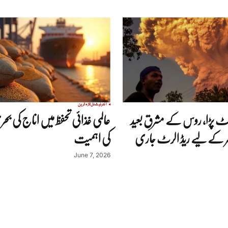
انٹرنیشنل
تازہ ترین
 پڑا، روس کے مشرقِ بعید
عالمی غذائی تحفظ میں اناج کی بح
ر کے لیے ریڈ الرٹ جاری
کی اہمیت
June 7, 2026