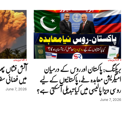
تازہ ترین
روس
تازہ ترین
روس
بریکنگ: پاکستان اور روس کے درمیان
آتش فشاں پھٹ
امیگریشن معاہدہ طے، پاکستانیوں کے لیے
میں فضائی سف
روسی ویزا پالیسی میں کیا تبدیلی آ سکتی ہے؟
June 7, 2026
June 7, 2026