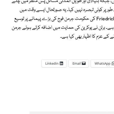
یں، جبکہ بنیادی اور طویل المدتی مسائل پس منظر میں چلے
ی طور پر کوئی تبصرہ نہیں کیا۔ یہ صورتحال ایسے وقت میں
سامنے آئی ہے جب جرمن چانسلر Friedrich Merz کی حکومت جرمن فوج کی بڑے پیمانے پر توسیع
ہے۔ برلن نے یوکرین کی حمایت میں اضافہ کرتے ہوئے جرمن
ے کے عزم کا اظہار بھی کیا ہے۔
LinkedIn
Email
WhatsApp