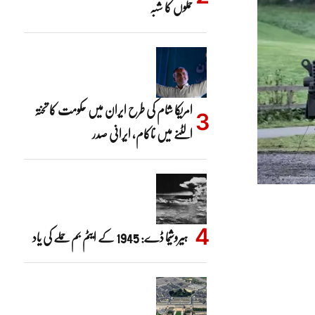
حملوں کا شبہ
امریکا شام کی طرح ایران میں حکومت کا تختہ
الٹنے میں ناکام، ایرانی صدر
ہیروشیما ڈے: 1945 کے ایٹم بم حملے کی یاد