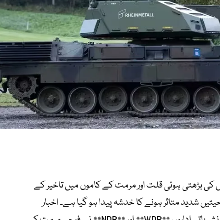
س کی بڑھتی ہوئی قلت اور مرمت کے کاموں میں تاخیر کے
یں شدید متاثر ہونے کا خدشہ پیدا ہو گیا ہے۔ اخبار