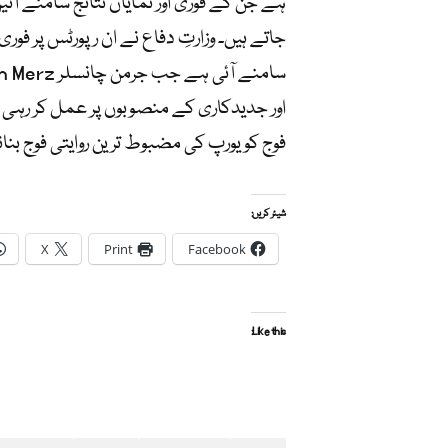
ہے جن کے فوری اور نمایاں نتائج سامنے آئ
جاتے ہیں۔ وزارتِ دفاع نے ان رپورٹس پر فور
اور جدیدکاری کے منصوبوں پر عمل کر رہی 
فوج کو یورپ کی مضبوط ترین روایتی فوج بنان
شیئر کریں:
X
Print
Facebook
Like this: