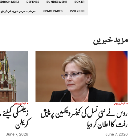
IEDRICH MERZ
DEFENSE
BUNDESWEHR
BOXER
PZH 2000
SPARE PARTS
جرمنی، جرمن فوج، فریڈرش مرز، ایچ آئی ایل، پی زیڈ ایچ 00
مزید خبریں
تازہ ترین
روس
تازہ ترین
روس
روس نے نئی نسل کی کینسر ویکسین پر پیش
زیلنسکی کیلئے 
رفت کا اعلان کر دیا
کریملن
June 7, 2026
June 7, 2026