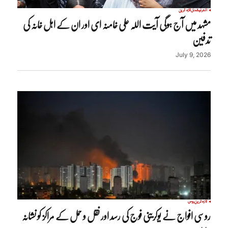
انٹرنیشنل
تازہ ترین
مشہد میں آج ہوگی آیت اللہ علی خامنہ ای اور ان کے اہل خانہ کی
تدفین
July 9, 2026
تازہ ترین
روس
روسی افواج نے یوکرینی فوج کی رسد اور نقل و حمل کے مراکز کو نشانہ