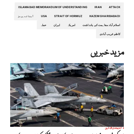
ISLAMABAD MEMORANDUM OF UNDERSTANDING
IRAN
ATTACK
KAZEM GHARIBABADI
STRAIT OF HORMUZ
USA
آبنائے ہرمز
اسلام آباد مفاہمت کی یادداشت
امریکہ
ایران
حملہ
کاظم غریب آبادی
مزید خبریں
انٹرنیشنل
تازہ ترین