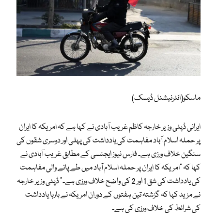
ماسکو(انٹرنیشنل ڈیسک)
ایرانی ڈپٹی وزیر خارجہ کاظم غریب آبادی نے کہا ہے کہ امریکہ کا ایران
پر حملہ اسلام آباد مفاہمت کی یادداشت کی پہلی اور دوسری شقوں کی
سنگین خلاف ورزی ہے۔ فارس نیوز ایجنسی کے مطابق غریب آبادی نے
کہا کہ “امریکہ کا ایران پر حملہ اسلام آباد میں طے پانے والی مفاہمت
کی یادداشت کی شق 1 اور 2 کی واضح خلاف ورزی ہے۔” ڈپٹی وزیر خارجہ
نے مزید کہا کہ گزشتہ تین ہفتوں کے دوران امریکہ نے بارہا یادداشت
کی شرائط کی خلاف ورزی کی ہے۔