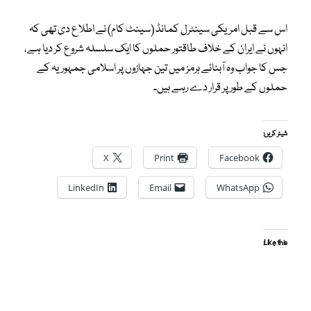
اس سے قبل امریکی سینٹرل کمانڈ (سینٹ کام) نے اطلاع دی تھی کہ
انہوں نے ایران کے خلاف طاقتور حملوں کا ایک سلسلہ شروع کر دیا ہے،
جس کا جواب وہ آبنائے ہرمز میں تین جہازوں پر اسلامی جمہوریہ کے
حملوں کے طور پر قرار دے رہے ہیں۔
شیئر کریں:
X
Print
Facebook
LinkedIn
Email
WhatsApp
Like this: