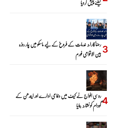
کیلئے پیش کردیا
رضاکارانہ خدمات کے فروغ کے لیے ماسکو میں چار روزہ
بین الاقوامی فورم
روسی افواج نے کیف میں دفاعی ادارے اور ایندھن کے
گودام کو نشانہ بنایا