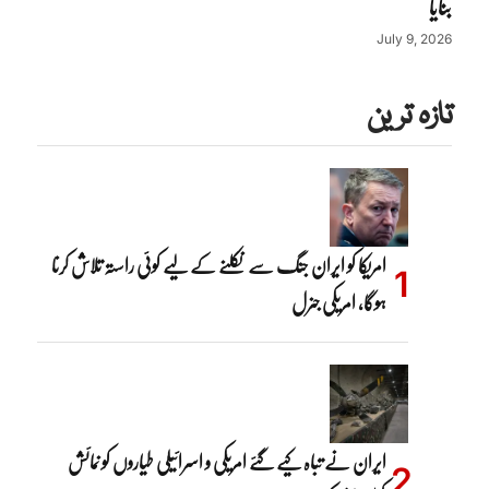
بنایا
July 9, 2026
تازہ ترین
امریکا کو ایران جنگ سے نکلنے کے لیے کوئی راستہ تلاش کرنا
ہوگا، امریکی جنرل
ایران نے تباہ کیے گئے امریکی و اسرائیلی طیاروں کو نمائش