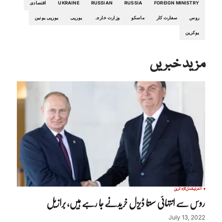
FOREIGN MINISTRY
RUSSIA
RUSSIAN
UKRAINE
اقتصادی
روس
سفارت کار
ماسکو
وزارت خارجہ
یورپی
یورپی یونین
یوکرین
مزید خبریں
انٹرنیشنل
تازہ ترین
روس سے انتہائی سستا ڈیزل خریدنے جا رہے ہیں، برازیل
July 13, 2022