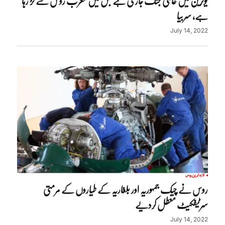
یوکرین میں عالمی جنگ جاری ہے جس میں مغرب روس سے لڑ رہا
ہے، سربیا
July 14, 2022
تازہ ترین
روس
روس نے چیک جمہوریہ اور بلغاریہ کے طیاروں کے مرمتی
سرٹیفکیٹ معطل کردیے
July 14, 2022