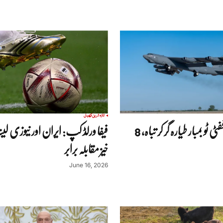
تازہ ترین
کھیل
امریکا میں بی ففٹی ٹو بمبار طیارہ گر کر تباہ، 8
فیفا ورلڈ کپ: ایران اور نیوزی لین
خیز مقابلہ برابر
June 16, 2026