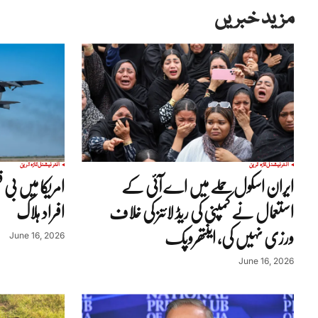
مزید خبریں
انٹرنیشنل
تازہ ترین
انٹرنیشنل
تازہ ترین
ایران اسکول حملے میں اے آئی کے
استعمال نے کمپنی کی ریڈ لائنز کی خلاف
افراد ہلاک
ورزی نہیں کی، اینتھروپک
June 16, 2026
June 16, 2026