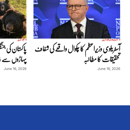
انٹرنیشنل
تازہ ترین
تازہ ترین
آسٹریلوی وزیراعظم کا چکوال واقعے کی شفاف
پاکستان کی ج
تحقیقات کا مطالبہ
پہاڑوں سے ریچ
June 16, 2026
June 16, 2026