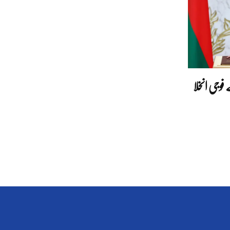
یف سے فوجی انخلا