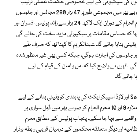
لس اور جلوسوں کی سیکیورٹی کے لیے خصوصی حکمت عملی ترتیب
دی گئی ہے۔ آئی جی پنجاب کے مطابق صوبے بھر میں مجموعی طور پر 47 ہزار 280 مجالس اور جلوسوں
کو سیکیورٹی فراہم کی جائے گی، جبکہ محرم الحرام کے دوران ایک لاکھ 24 ہزار سے زائد پولیس افسران اور
ے کہا کہ حساس مقامات پر سیکیورٹی مزید سخت کی جائے گی
ینی بنایا جائے گا۔ عبدالکریم کا کہنا تھا کہ صرف طے
اور جلوسوں کی اجازت ہوگی، جبکہ کسی بھی غیر منظور شدہ
۔ انہوں نے واضح کیا کہ امن و امان کے قیام کے لیے
 جائے گا۔
آئی جی پنجاب نے مزید بتایا کہ Section 144 اور لاؤڈ اسپیکر ایکٹ کی پابندی کو یقینی بنانے کے لیے
خصوصی اقدامات کیے گئے ہیں۔ اس کے علاوہ 9 اور 10 محرم الحرام کو صوبے بھر میں ڈبل سواری پر
ر واقعے سے بچا جا سکے۔ پنجاب پولیس کے مطابق محرم
ظامیہ اور دیگر متعلقہ محکموں کے درمیان قریبی رابطہ برقرار