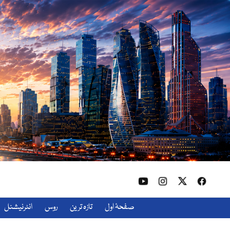
صفحۂ اول
تازہ ترین
روس
انٹرنیشنل