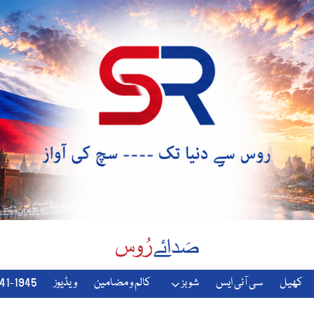
کھیل
سی آئی ایس
شوبز
کالم و مضامین
ویڈیوز
1941-1945-دوسری-جنگ