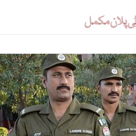
رٹی پلان مکمل