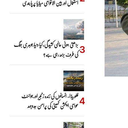
استعمال اور بین الاقوامی میڈیا پر پابندی
بڑھتی ہوئی عالمی کشیدگی، کیا دنیا جوہری جنگ
کی طرف بڑھ رہی ہے؟
فلوریڈا- انسانوں کی زندہ زنجیر اور جوائنٹ
عوامی ایکشن کمیٹی کی پرامن جدوجہد