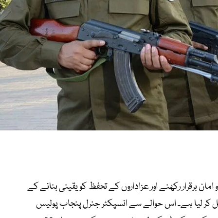
امان برقرار رکھنے اور عزاداروں کے تحفظ کو یقینی بنانے کے
ل کر لیا ہے۔ اس حوالے سے انسپکٹر جنرل پنجاب پولیس