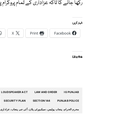
رکھا جائے گا تاکہ عزاداری کے تمام پروگرام
شیئر کریں:
X
Print
Facebook
Like this:
LOUDSPEAKER ACT
LAW AND ORDER
IG PUNJAB
SECURITY PLAN
SECTION 144
PUNJAB POLICE
محرم الحرام، پنجاب پولیس، سیکیورٹی پلان، آئی جی پنجاب، عزاداری، مجالس، جلوس، دفعہ 144، 