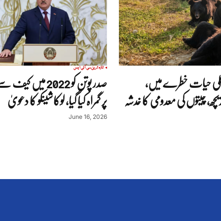
تازہ ترین
سی آئی ایس
نگلی حیات خطرے میں،
صدر پوتن کو 2022 میں ک
ھ، چیتوں کی معدومی کا خدشہ
پر گمراہ کیا گیا، لوکاشینکو کا دعویٰ
June 16, 2026