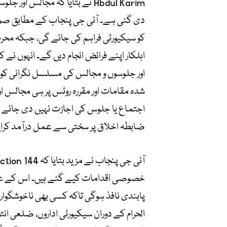
Abdul Karim نے بتایا کہ مجا
اہلکار اپنے فرائض انجام دیں گے۔ انہوں ن
اور جلوسوں و مجالس کی مسلسل نگرانی کو یق
شدہ مقامات اور مقررہ روٹس پر ہی مجالس 
اجتماع یا جلوس کی اجازت نہیں دی جائے گی
ضابطہ اخلاق پر سختی سے عمل درآمد کرایا
پابندی نافذ ہوگی تاکہ کسی بھی ناخوشگوا
الحرام کے دوران سیکیورٹی اداروں، ضلعی انت