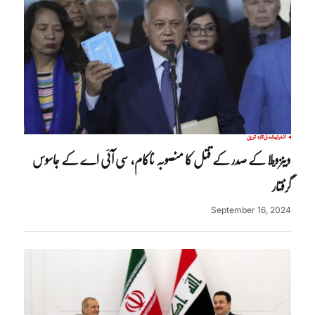
انٹرنیشنل
تازہ ترین
وینزويلا کے صدر کے قتل کا منصوبہ ناکام، سی آئی اے کے جاسوس
گرفتار
September 16, 2024