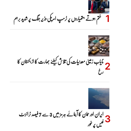
ختم ہوتے ہتھیاروں پر ٹرمپ امریکی وزیر جنگ پر شدید برہم
نایاب زمینی معدنیات کی تلاش کیلئے بھارت کا ازبکستان کا
رخ
ایران اور عمان کا آبنائے ہرمز میں 3 سے 7 فیصد ٹرانزٹ
فیس پر غور