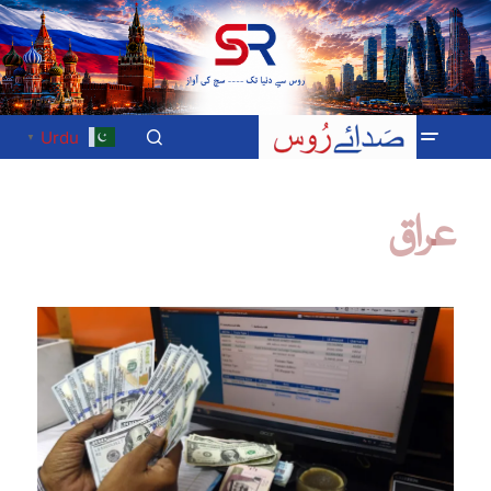
Urdu
▼
عراق