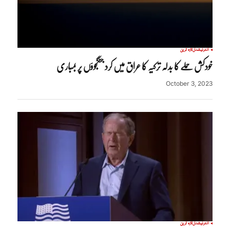
انٹرنیشنل
تازہ ترین
خودکش حملے کا بدلہ ترکیہ کا عراق میں کرد جنگجوؤں پر بمباری
October 3, 2023
انٹرنیشنل
تازہ ترین