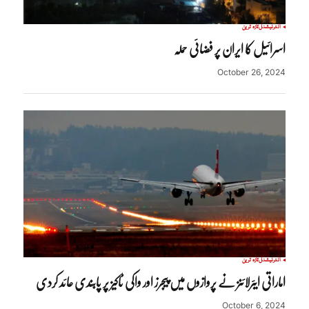
انٹرنیشنل
تازہ ترین
اسرائیل کا ایران پر فضائی حملہ
October 26, 2024
انٹرنیشنل
تازہ ترین
اماراتی ایئرلائنز نے پروازوں میں پیجرز اور واکی ٹاکیز پر پابندی عائد کردی
October 6, 2024