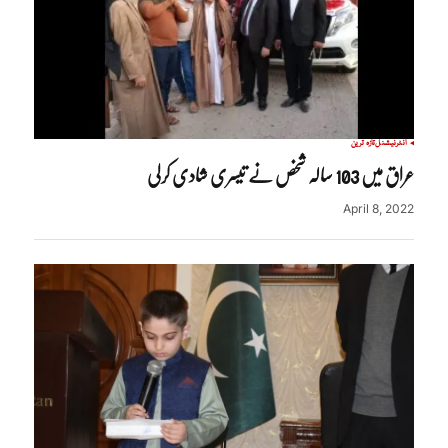
انٹرنیشنل
تازہ ترین
عراق میں 103 سالہ شخص نے تیسری شادی کرلی
April 8, 2022