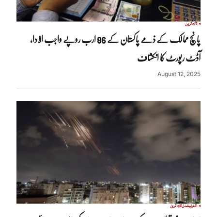
تازہ ترین
پانچ ممالک کے ذمے پاکستان کے 86 ارب روپے واجب الادا،
آڈٹ رپورٹ کا انکشاف
August 12, 2025
انٹرنیشنل
تازہ ترین