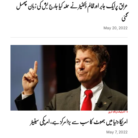
عراق پرایک جابر اورظالم ڈکٹیٹر نے حملہ کیا جارج بش کی زبان پھسل
گئی
May 20, 2022
انٹرنیشنل
تازہ ترین
امریکا دنیا میں جھوٹ کا سب سے بڑا مرکز ہے، امریکی سینیٹر
May 7, 2022