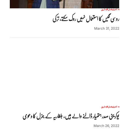
انٹرنیشنل
تازہ ترین
روسی گیس کا استعمال نہیں روک سکتے، ترکی
March 31, 2022
انٹرنیشنل
تازہ ترین
یوکرینی صدر ہتھیار ڈالنے والے ہیں، بلغاریہ کے جنرل کا دعوی
March 26, 2022