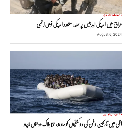
انٹرنیشنل
تازہ ترین
عراق میں امریکی ایئربیس پر حملہ، متعدد امریکی فوجی زخمی
August 6, 2024
انٹرنیشنل
تازہ ترین
اٹلی میں تارکین وطن کی دوکشتیوں کو حادثہ، 17 ہلاک درجنوں لاپتہ