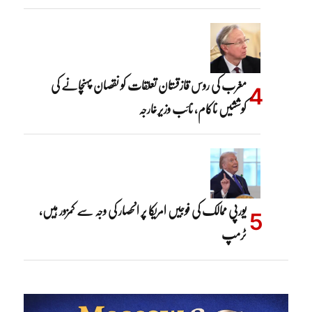
مغرب کی روس قازقستان تعلقات کو نقصان پہنچانے کی
کوششیں ناکام، نائب وزیرخارجہ
یورپی ممالک کی فوجیں امریکا پر انحصار کی وجہ سے کمزور ہیں،
ٹرمپ