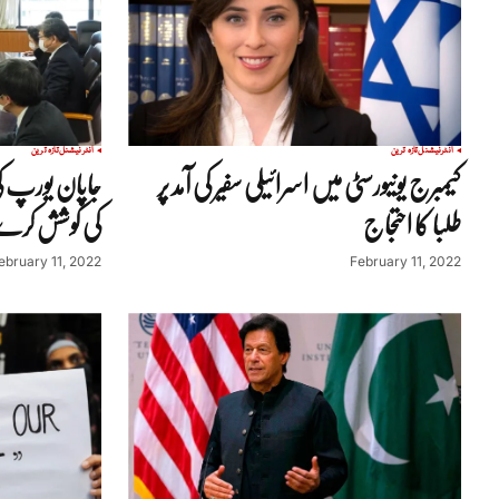
انٹرنیشنل
تازہ ترین
انٹرنیشنل
تازہ ترین
کیمبرج یونیورسٹی میں اسرائیلی سفیر کی آمد پر
جاپان یورپ 
طلبا کا احتجاج
کی کوشش کرے 
ebruary 11, 2022
February 11, 2022