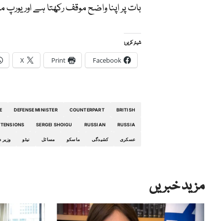
بات پر اپنا واضح موقف رکھتا ہے اور یورپ 
شیئر کریں:
X
Print
Facebook
E
DEFENSE MINISTER
COUNTERPART
BRITISH
TENSIONS
SERGEI SHOIGU
RUSSIAN
RUSSIA
عسکری
کشیدگی
ماسکو
مسائل
نیٹو
وزیر د
مزید خبریں