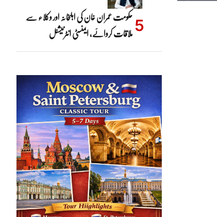
حکومت عمران خان کی اہلِخانہ اور وکلاء سے
ملاقات کروائے، ایمنسٹی انٹرنیشنل