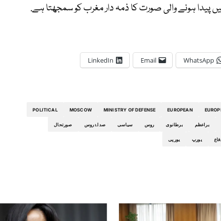
میں پیدا ہونے والی صورت کا ذمہ دار مغرب کو سمجھتا ہے.
LinkedIn
Email
WhatsApp
POLITICAL
MOSCOW
MINISTRY OF DEFENSE
EUROPEAN
EUROP
براعظم
برطانوی
روس
سیاسی
صداۓ روس
صورتحال
فاع
یورپ
یورپی