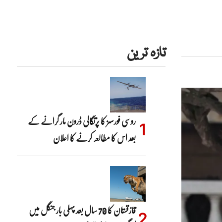
تازہ ترین
روسی فورسز کا پرتگالی ڈرون مار گرانے کے
بعد اس کا مطالعہ کرنے کا اعلان
قازقستان کا 70 سال بعد پہلی بار جنگل میں