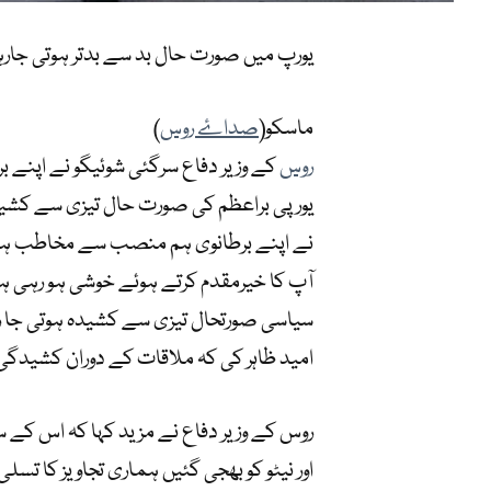
یورپ میں صورت حال بد سے بدتر ہوتی جارہ
ماسکو(
صداۓ روس
)
روس
کے وزیر دفاع سرگئی شوئیگو نے اپنے 
یورپی براعظم کی صورت حال تیزی سے کشیدہ
نے اپنے برطانوی ہم منصب سے مخاطب ہوتے
آپ کا خیرمقدم کرتے ہوئے خوشی ہو رہی ہے۔
سیاسی صورتحال تیزی سے کشیدہ ہوتی جا رہ
امید ظاہر کی کہ ملاقات کے دوران کشیدگی
روس کے وزیر دفاع نے مزید کہا کہ اس کے س
اور نیٹو کو بھجی گئیں ہماری تجاویز کا ت