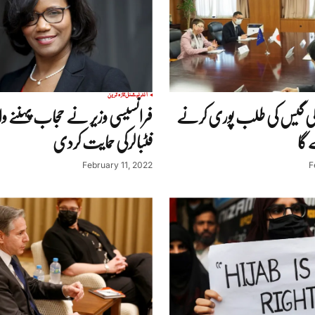
انٹرنیشنل
تازہ ترین
کی گیس کی طلب پوری کرنے
فرانسیسی وزیر نے حجاب پہننے وا
گا
فٹبالرکی حمایت کردی
February 11, 2022
F