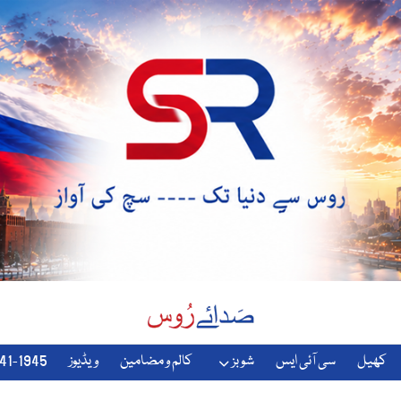
کھیل
سی آئی ایس
شوبز
کالم و مضامین
ویڈیوز
1941-1945-دوسری-جنگ