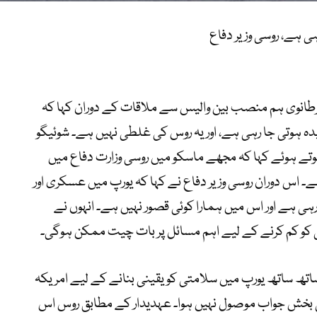
ی ہے، روسی وزیر دفاع
برطانوی ہم منصب بین والیس سے ملاقات کے دوران کہا کہ
 ہوتی جا رہی ہے، اور یہ روس کی غلطی نہیں ہے۔ شوئیگو
 ہوئے کہا کہ مجھے ماسکو میں روسی وزارت دفاع میں
 اس دوران روسی وزیر دفاع نے کہا کہ یورپ میں عسکری اور
ی ہے اور اس میں ہمارا کوئی قصور نہیں ہے۔ انہوں نے
 کو کم کرنے کے لیے اہم مسائل پر بات چیت ممکن ہوگی۔
اتھ ساتھ یورپ میں سلامتی کو یقینی بنانے کے لیے امریکہ
سلی بخش جواب موصول نہیں ہوا۔ عہدیدار کے مطابق روس اس