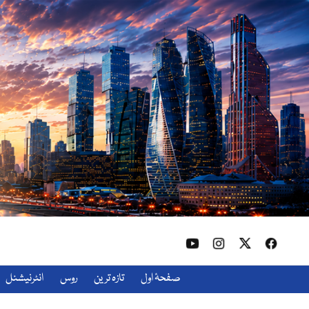
صفحۂ اول
تازہ ترین
روس
انٹرنیشنل