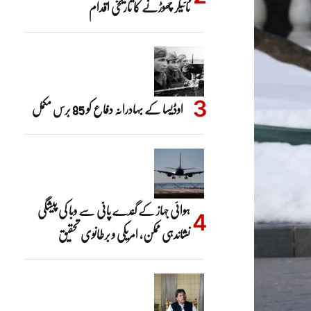
ٹائیگر چھوڑنے کا تاریخی اقدام
اوڈیسا کے بہادرانہ دفاع کو 85 برس مکمل
ہوائی جہاز کے گندے پانی سے وبا کی پیشگی
نشاندہی ممکن، امریکی و برطانوی تحقیق