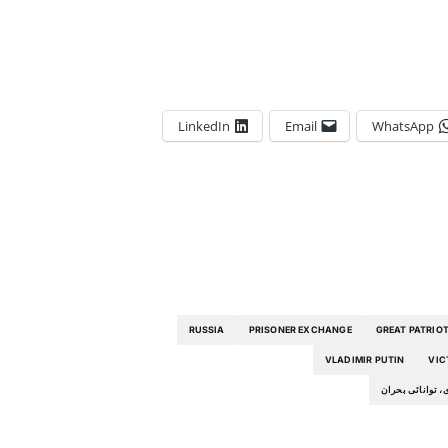
LinkedIn
Email
WhatsApp
RUSSIA
PRISONER EXCHANGE
GREAT PATRIO
VLADIMIR PUTIN
VIC
، توانائی بحران