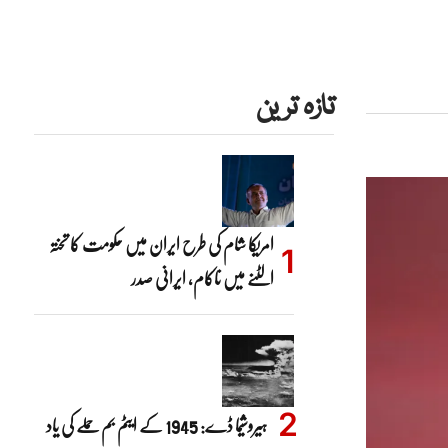
تازہ ترین
امریکا شام کی طرح ایران میں حکومت کا تختہ
الٹنے میں ناکام، ایرانی صدر
ہیروشیما ڈے: 1945 کے ایٹم بم حملے کی یاد