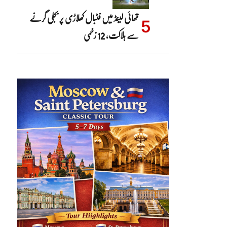
تھائی لینڈ میں فٹبال کھلاڑی پر بجلی گرنے
سے ہلاکت، 12 زخمی