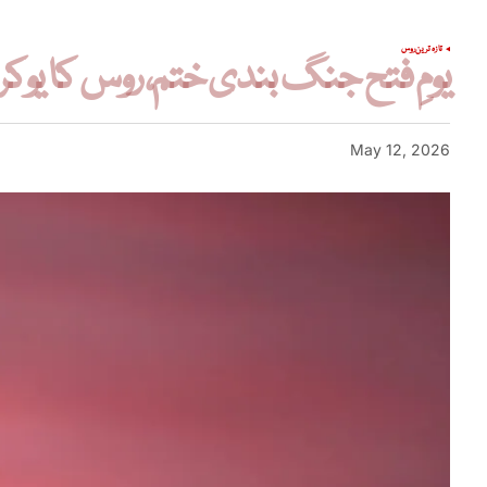
تازہ ترین
روس
یومِ فتح جنگ بندی ختم، روس کا یوکرین
May 12, 2026