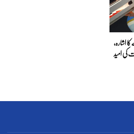
ا اشارہ،
ت کی امید