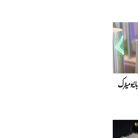
بائیومیٹرک