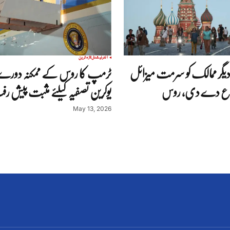
انٹرنیشنل
تازہ ترین
دیگر ممالک کو سرمت میزائل
ٹرمپ کا روس کے ممکنہ دورے ک
لاع دے دی، روس
یوکرین تصفیہ کیلئے مثبت پیش رف
May 13, 2026