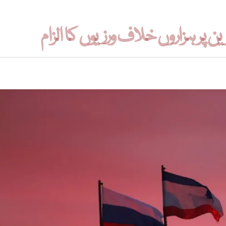
 پر ہزاروں خلاف ورزیوں کا الزام