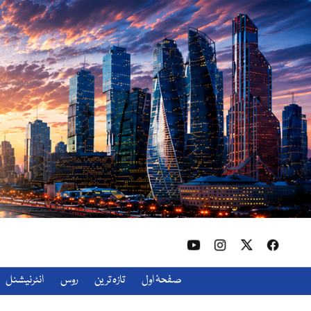
صفحۂ اول
تازہ ترین
روس
انٹرنیشنل