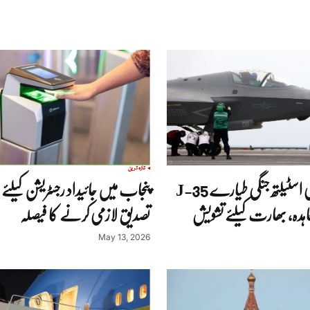
تازہ ترین
پاکستان کا چینی اسٹیلتھ جنگی طیارے J-35
پنجاب میں جائیداد رجسٹریشن کیلئے 
ہدہ، بھارت کیلئے تشویش
تصدیق لازمی کرنے کا فیصلہ
May 13, 2026