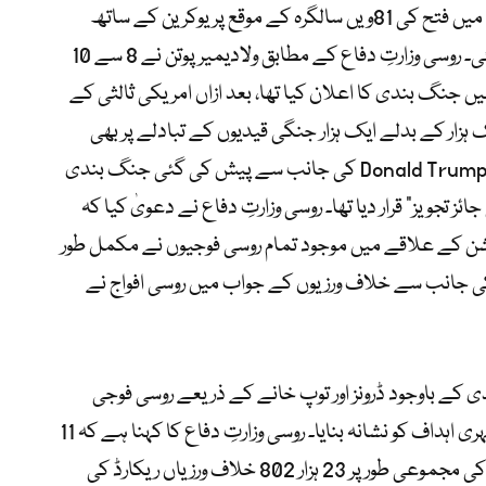
روس کی جانب سے عظیم محبِ وطن جنگ میں فتح کی 81ویں سالگرہ کے موقع پر یوکرین کے ساتھ
اعلان کردہ جنگ بندی کی مدت ختم ہوگئی۔ روسی وزارتِ دفاع کے مطابق ولادیمیر پوتن نے 8 سے 10
 جنگ بندی کا اعلان کیا تھا، بعد ازاں امریکی ثالثی کے
اور ایک ہزار کے بدلے ایک ہزار جنگی قیدیوں کے تبادلے پر بھی
اتفاق ہوا۔ روسی صدر پوتن نے امریکی صدر Donald Trump کی جانب سے پیش کی گئی جنگ بندی
ئز تجویز” قرار دیا تھا۔ روسی وزارتِ دفاع نے دعویٰ کیا کہ
کے علاقے میں موجود تمام روسی فوجیوں نے مکمل طور
کی جانب سے خلاف ورزیوں کے جواب میں روسی افواج نے
ی کے باوجود ڈرونز اور توپ خانے کے ذریعے روسی فوجی
پوزیشنز اور روس کے مختلف علاقوں میں شہری اہداف کو نشانہ بنایا۔ روسی وزارتِ دفاع کا کہنا ہے کہ 11
مئی تک یوکرین کی جانب سے جنگ بندی کی مجموعی طور پر 23 ہزار 802 خلاف ورزیاں ریکارڈ کی