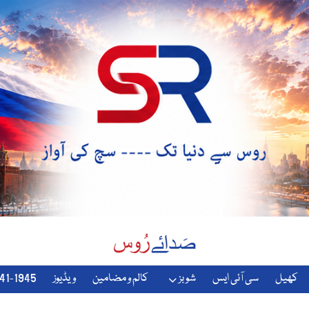
کھیل
سی آئی ایس
شوبز
کالم و مضامین
ویڈیوز
1941-1945-دوسری-جنگ