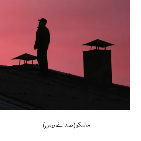
ماسکو (صداۓ روس)