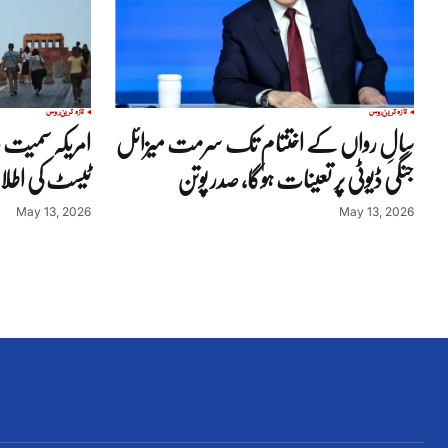
تازہ ترین
روس
تازہ ترین
روس
سالِ رواں کے اختتام تک سرمت میزائل
امریکہ سمیت 
جنگی ڈیوٹی پر تعینات ہوگا، صدر پوتن
ٹیسٹ کی اط
May 13, 2026
May 13, 2026