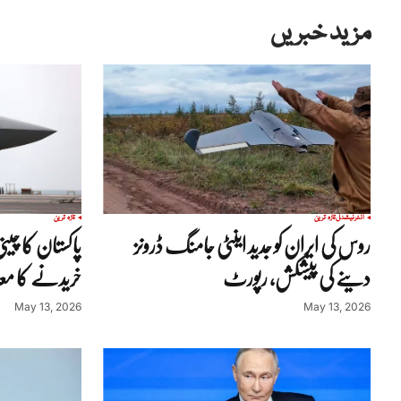
مزید خبریں
انٹرنیشنل
تازہ ترین
تازہ ترین
روس کی ایران کو جدید اینٹی جامنگ ڈرونز
دینے کی پیشکش، رپورٹ
خریدنے کا معا
May 13, 2026
May 13, 2026