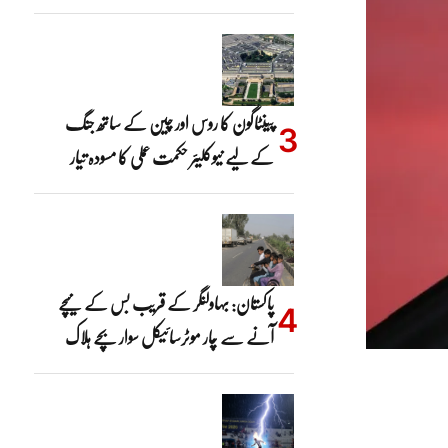
پینٹاگون کا روس اور چین کے ساتھ جنگ
کے لیے نیوکلیئر حکمت عملی کا مسودہ تیار
پاکستان: بہاولنگر کے قریب بس کے نیچے
آنے سے چار موٹرسائیکل سوار بچے ہلاک