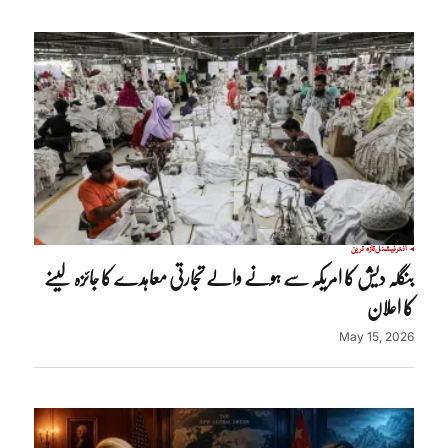
انٹرنیشنل
تازہ ترین
بنگلہ دیش کا امریکہ سے ہونے والے تجارتی معاہدے کا جائزہ لینے
کا اعلان
May 15, 2026