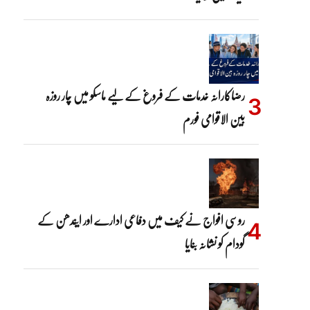
رضاکارانہ خدمات کے فروغ کے لیے ماسکو میں چار روزہ
بین الاقوامی فورم
روسی افواج نے کیف میں دفاعی ادارے اور ایندھن کے
گودام کو نشانہ بنایا