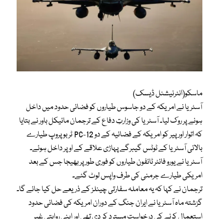
ماسکو(انٹرنیشنل ڈیسک)
آسٹریا نے امریکہ کے دو جاسوس طیاروں کو فضائی حدود میں داخل
ہونے پر روک لیا۔ آسٹریا کی وزارتِ دفاع کے ترجمان مائیکل باور نے بتایا
کہ اتوار اور پیر کو امریکہ کے فضائیہ کے دو PC-12 ٹربو پروپ طیارے
بالائی آسٹریا کے ٹوٹس گیبرگے پہاڑی علاقے کے اوپر داخل ہوئے۔
آسٹریا نے یورو فائٹر ٹائفون طیاروں کو فوری طور پر بھیجا جس کے بعد
امریکی طیارے جرمنی کی طرف واپس لوٹ گئے۔
ترجمان نے کہا کہ یہ معاملہ سفارتی چینلز کے ذریعے حل کیا جائے گا۔
گزشتہ ماہ آسٹریا نے ایران جنگ کے دوران امریکہ کی فضائی حدود
استعمال کرنے کی درخواست مسترد کر دی تھی اور اپنی روایتی غیر