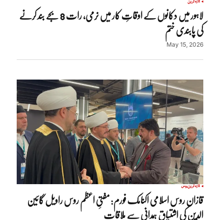
تازہ ترین
لاہور میں دکانوں کے اوقاتِ کار میں نرمی، رات 8 بجے بند کرنے
کی پابندی ختم
May 15, 2026
تازہ ترین
روس
قازان روس اسلامی اکنامک فورم: مفتیِ اعظم روس راویل گائین
الدین کی اشتیاق ہمدانی سے ملاقات