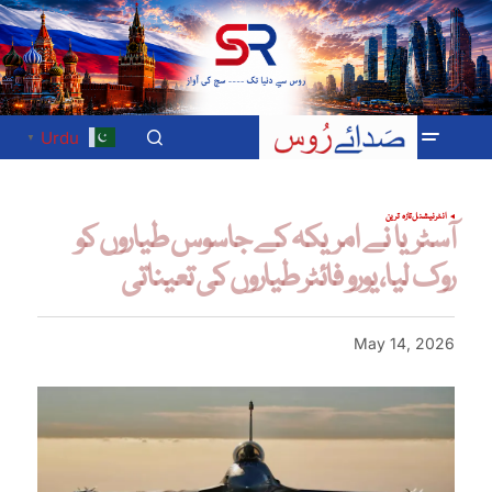
Urdu
▼
انٹرنیشنل
تازہ ترین
آسٹریا نے امریکہ کے جاسوس طیاروں کو
روک لیا، یورو فائٹر طیاروں کی تعیناتی
May 14, 2026