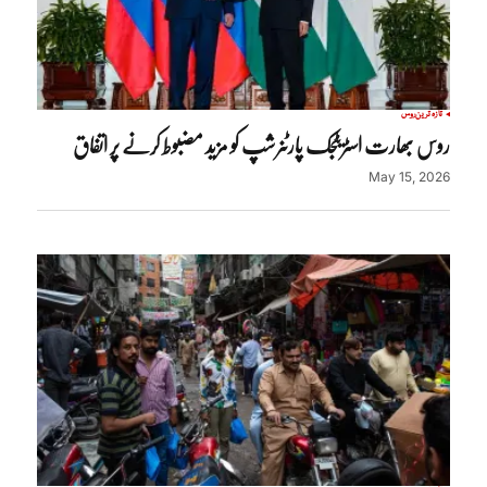
تازہ ترین
روس
روس بھارت اسٹریٹجک پارٹنرشپ کو مزید مضبوط کرنے پر اتفاق
May 15, 2026