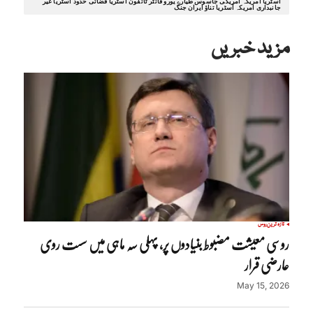
آسٹریا امریکہ امریکی جاسوس طیارے یورو فائٹر ٹائفون آسٹریا فضائی حدود آسٹریا غیر
جانبداری امریکہ آسٹریا تناؤ ایران جنگ
مزید خبریں
تازہ ترین
روس
روسی معیشت مضبوط بنیادوں پر، پہلی سہ ماہی میں سست روی
عارضی قرار
May 15, 2026