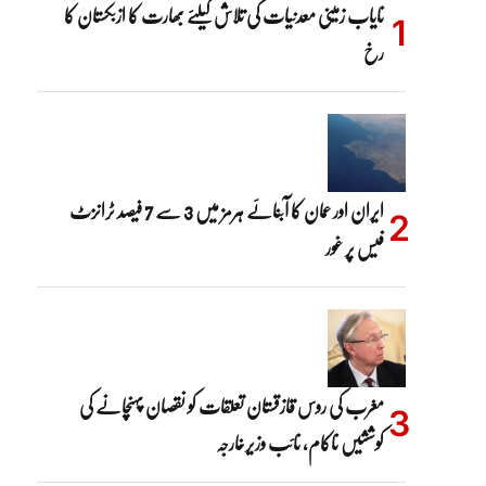
نایاب زمینی معدنیات کی تلاش کیلئے بھارت کا ازبکستان کا
رخ
ایران اور عمان کا آبنائے ہرمز میں 3 سے 7 فیصد ٹرانزٹ
فیس پر غور
مغرب کی روس قازقستان تعلقات کو نقصان پہنچانے کی
کوششیں ناکام، نائب وزیرخارجہ