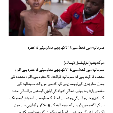
صومالیہ میں قحط سے 14 لاکھ بچے متاثرہونے کا خطرہ
موگادیشو (انٹرنیشنل ڈیسک)
صومالیہ میں قحط سے 14 لاکھ بچے متاثرہونے کا خطرہ ہے. اقوام
متحدہ کا کہنا ہے کہ صومالیہ کو قحط کا خطرہ ہے۔ اقوام متحدہ کے
جنرل سکریٹری کے ترجمان نے کہا کہ ہے اس وقت صومالیہ کے
سامنے بارش نہ ہونے، غذائی اشیاء کی اونچی قیمتوں اور انسانی امداد
کے نہ بھیجے جانے کی وجہ سے، قحط کا خطرہ ہے۔ اسٹیفن ڈوجاریک
نے کہا کہ ہمیں ڈر ہے کہ صومالیہ کے 6 علاقوں کو ابھی سے جون
تک کم بارش کی وجہہ سے قحط اور بھکمری کا سامنا ہو سکتا ہے۔