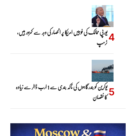
یورپی ممالک کی فوجیں امریکا پر انحصار کی وجہ سے کمزور ہیں،
ٹرمپ
یوکرین کو بندرگاہوں کی ناکہ بندی سے 1 ارب ڈالر سے زیادہ
کا نقصان