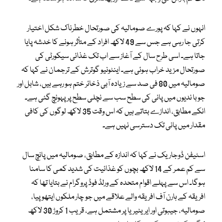
انہوں نے کہا کہ پورے صومالیہ کی صورتحال خطرناک شکل اختیار
کرتی جا رہی ہے جس سے 49 لاکھ افراد کے متأثر ہونے کا خدشہ پایا
جاتا ہے۔ اسی طرح سال کے آغاز سے اب تک غذائی سیکورٹی کی
صورتحال مزید خراب ہوئی ہے۔ اینٹونیو گوترش کے ترجمان نے کہا کہ
صومالیہ میں 80 فی صد سے زیادہ آبی ذخائر ختم ہو رہے ہیں، شابل اور
جوبا ندیوں میں پانی کی سطح سب سے نچلی سطح پر پہونچ گئی ہے۔
انکے مطابق، اندازے بتاتے ہیں کہ اس وقت 35 لاکھ لوگوں کی کافی
مقدار میں پانی تک دسترسی نہیں ہے۔
اسٹیفن ڈوجاریک نے کہا کہ اندازہ کے مطابق، صومالیہ میں پانچ سال
سے کم عمر کے 14 لاکھ بچوں کو غذائیت کی شدید کمی کا سامنا
ہوگا۔ اس سے پہلے اقوام متحدہ کے ورلڈ فوڈ پروگرام نے بتایا تھا کہ
افریقہ کے ہارن آف افریقہ والے علاقے میں جو چار ملکوں ایتھوپیا،
صومالیہ، جیبوتی اور ایریٹیریا پر مشتمل ہے، قریب 1 کروڑ 30 لاکھ