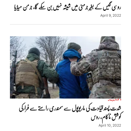
روسی گیس کے بغیر جرمنی میں شیشہ نہیں بن سکے گا، جرمن میڈیا
April 9, 2022
تازہ ترین
روس
شدت پسند قیادت کی ماریوپول سے سمندری راستے سے فرارکی
کوشش ناکام، روس
April 10, 2022