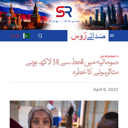
Urdu
▼
انٹرنیشنل
تازہ ترین
صومالیہ میں قحط سے 14 لاکھ بچے
متاثرہونے کا خطرہ
April 9, 2022