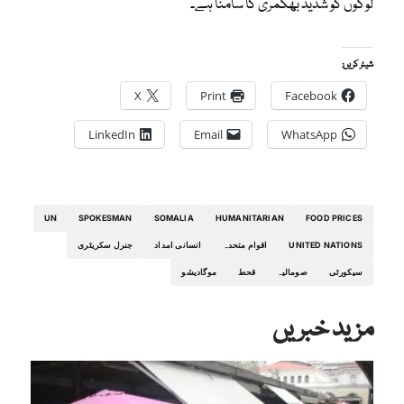
لوگوں کو شدید بھکمری کا سامنا ہے۔
شیئر کریں:
X
Print
Facebook
LinkedIn
Email
WhatsApp
UN
SPOKESMAN
SOMALIA
HUMANITARIAN
FOOD PRICES
UNITED NATIONS
اقوام متحدہ
انسانی امداد
جنرل سکریٹری
سیکورٹی
صومالیہ
قحط
موگادیشو
مزید خبریں