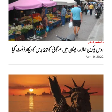
انٹرنیشنل
تازہ ترین
روس یوکرین تنازعہ، یونان میں مہنگائی کا 27 برس کا ریکارڈ ٹوٹ گیا
April 9, 2022