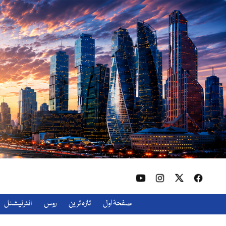
صفحۂ اول
تازہ ترین
روس
انٹرنیشنل