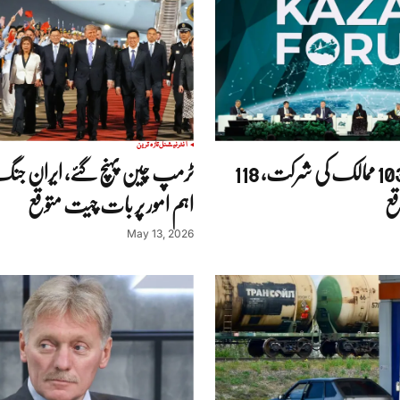
انٹرنیشنل
تازہ ترین
قازان فورم: 103 ممالک کی شرکت، 118
ٹرمپ چین پہنچ گئے، ایران ج
قع
اہم امور پر بات چیت متوقع
May 13, 2026