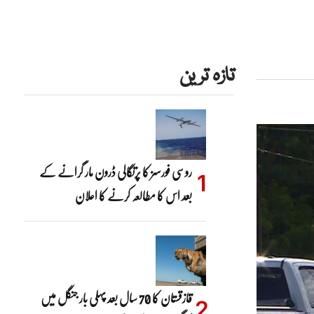
تازہ ترین
روسی فورسز کا پرتگالی ڈرون مار گرانے کے
بعد اس کا مطالعہ کرنے کا اعلان
قازقستان کا 70 سال بعد پہلی بار جنگل میں