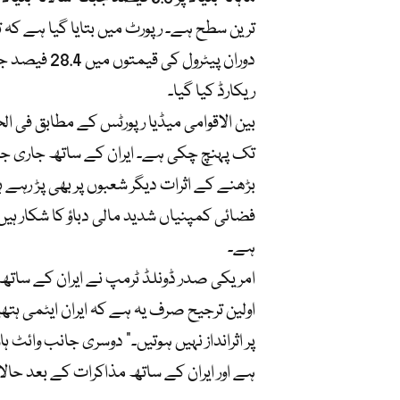
ترین سطح ہے۔ رپورٹ میں بتایا گیا ہے کہ 
ریکارڈ کیا گیا۔
تک پہنچ چکی ہے۔ ایران کے ساتھ جاری ج
فضائی کمپنیاں شدید مالی دباؤ کا شکار ہی
ہے۔
امریکی صدر ڈونلڈ ٹرمپ نے ایران کے سات
اولین ترجیح صرف یہ ہے کہ ایران ایٹمی 
پر اثرانداز نہیں ہوتیں۔” دوسری جانب وائٹ
ہے اور ایران کے ساتھ مذاکرات کے بعد حال