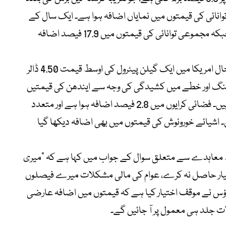
توانائی کی قیمتوں میں نمایاں اضافہ ہوا ہے۔ ایک سال کے
دوران پیٹرول کی قیمتوں میں 28.4 فیصد جبکہ مجموعی توانائی کی قیمتوں میں 17.9 فیصد اضافہ
بین الاقوامی میڈیا رپورٹس کے مطابق فی الحال امریکا میں ایک گیلن پیٹرول کی اوسط قیمت 4.50 ڈالر
نگ اور خطے میں کشیدگی کی وجہ سے ایندھن کی قیمتیں
بڑھنے کے اثرات دیگر شعبوں پر بھی پڑ رہے ہیں۔ فضائی کرایوں میں 2.8 فیصد اضافہ ہوا ہے اور متعدد
ں۔ اشیائے خورونوش کی قیمتوں میں بھی اضافہ دیکھا گیا
ھ معاہدے سے متعلق سوال کے جواب میں کہا ہے کہ “میری
ہتھیار حاصل نہ کرے، عوام کی مالی مشکلات میرے فیصلوں
 ہاؤس نے موقف اختیار کیا ہے کہ قیمتوں میں اضافہ عارضی
ات جلد ہی معمول پر آ جائیں گے۔