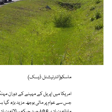
ماسکو(انٹرنیشنل ڈیسک)
امریکا میں اپریل کے مہینے کے دوران مہن
جس سے عوام پر مالی بوجھ مزید بڑھ گیا 