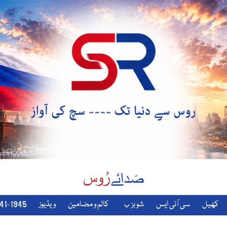
کھیل
سی آئی ایس
شوبز
کالم و مضامین
ویڈیوز
1941-1945-دوسری-جنگ