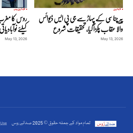
تازہ ترین
تازہ ترین
روس
پیر چناسی کے پہاڑ سے جی پی ایس ڈیوائس
روس کا مغرب
والا عقاب پکڑا گیا، تحقیقات شروع
کیلئے نوآبادیاتی
May 13, 2026
May 13, 2026
تمام مواد کے جملہ حقوق © 2025 صدائے روس
 Use