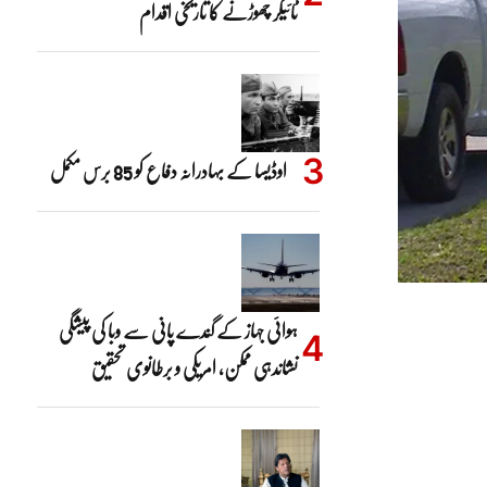
ٹائیگر چھوڑنے کا تاریخی اقدام
اوڈیسا کے بہادرانہ دفاع کو 85 برس مکمل
ہوائی جہاز کے گندے پانی سے وبا کی پیشگی
نشاندہی ممکن، امریکی و برطانوی تحقیق