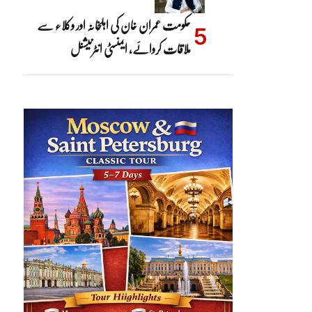
حکومت عمران خان کی اہلِخانہ اور وکلاء سے
ملاقات کروائے، ایمنسٹی انٹرنیشنل