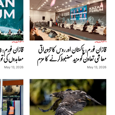
تازہ ترین
روس
تازہ ترین
روس
قازان فورم: پاکستان اور روس کا تزویراتی
معاشی تعاون کو مزید مضبوط کرنے کا عزم
معاہدوں کی تو
May 13, 2026
May 13, 2026