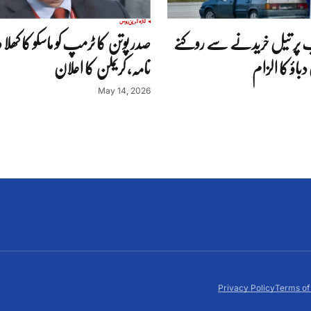
تازہ ترین
روس
 پر تیل خریدنے سے روکنے
صدر پوتن کا ٹرمپ کو ماسکو کا کھل
 دباؤ کا الزام
نامہ، کریملن کا اعلان
May 14, 2026
Privacy Policy
Terms of