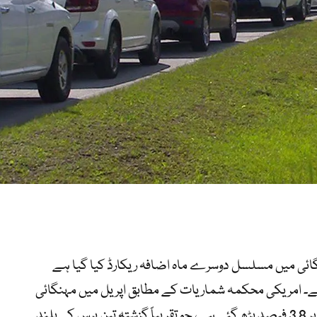
گائی میں مسلسل دوسرے ماہ اضافہ ریکارڈ کیا گیا ہے
ہے۔ امریکی محکمہ شماریات کے مطابق اپریل میں مہنگائی
ماہانہ بنیاد پر 0.6 فیصد جبکہ سالانہ بنیاد پر 3.8 فیصد بڑھ گئی ہے، جو تقریباً گزشتہ تین برس کی بلند