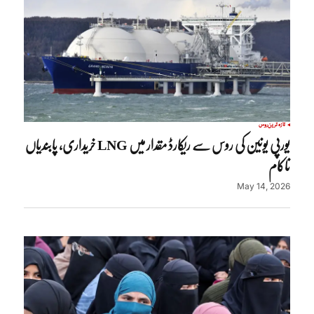
تازہ ترین
روس
یورپی یونین کی روس سے ریکارڈ مقدار میں LNG خریداری، پابندیاں
ناکام
May 14, 2026