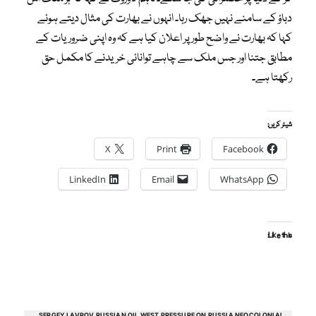
دباؤ کے سامنے نہیں جھک رہا۔ انہوں نے بھارت کی مثال دیتے ہوئے
کہا کہ بھارت نے واضح طور پر اعلان کیا ہے کہ وہ اپنی ضروریات کے
مطابق جتنا اور جس ملک سے چاہے توانائی خریدنے کا مکمل حق
رکھتا ہے۔
شیئر کریں:
X
Print
Facebook
LinkedIn
Email
WhatsApp
Like this:
SERGEY LAVROV RUSSIAN OIL WEST PRESSURE ON RUSSIA NEOCOLONIAL