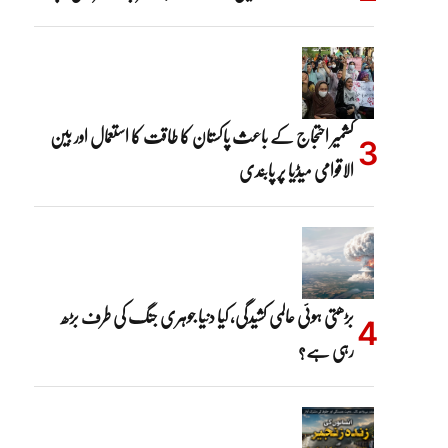
کشمیر احتجاج کے باعث پاکستان کا طاقت کا استعمال اور بین
الاقوامی میڈیا پر پابندی
بڑھتی ہوئی عالمی کشیدگی، کیا دنیا جوہری جنگ کی طرف بڑھ
رہی ہے؟