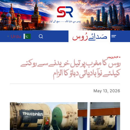
Urdu
▼
تازہ ترین
روس
روس کا مغرب پر تیل خریدنے سے روکنے
کیلئے نوآبادیاتی دباؤ کا الزام
May 13, 2026