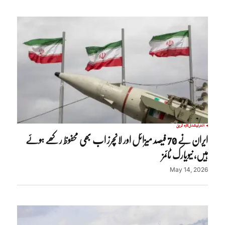
انٹرنیشنل
تازہ ترین
ایران نے 70 فیصد میزائل اور لانچرز اب بھی محفوظ رکھے ہوئے
ہیں، نیویارک ٹائمز
May 14, 2026