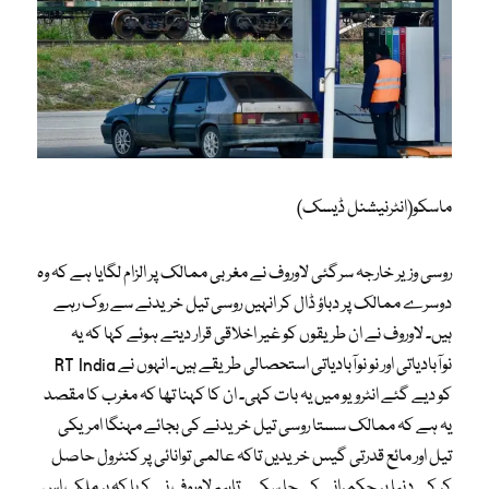
ماسکو(انٹرنیشنل ڈیسک)
روسی وزیر خارجہ سرگئی لاوروف نے مغربی ممالک پر الزام لگایا ہے کہ وہ
دوسرے ممالک پر دباؤ ڈال کر انہیں روسی تیل خریدنے سے روک رہے
ہیں۔ لاوروف نے ان طریقوں کو غیر اخلاقی قرار دیتے ہوئے کہا کہ یہ
نوآبادیاتی اور نو نوآبادیاتی استحصالی طریقے ہیں۔ انہوں نے RT India
کو دیے گئے انٹرویو میں یہ بات کہی۔ ان کا کہنا تھا کہ مغرب کا مقصد
یہ ہے کہ ممالک سستا روسی تیل خریدنے کی بجائے مہنگا امریکی
تیل اور مائع قدرتی گیس خریدیں تاکہ عالمی توانائی پر کنٹرول حاصل
کر کے دنیا پر حکمرانی کی جا سکے۔ تاہم لاوروف نے کہا کہ ہر ملک اس