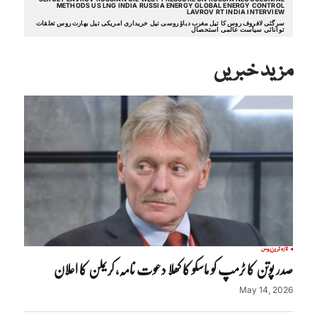
METHODS US LNG INDIA RUSSIA ENERGY GLOBAL ENERGY CONTROL
LAVROV RT INDIA INTERVIEW
سرگئی لافروف روس کا تیل مغرب دباؤ روسی تیل خریداری امریکی تیل بھارت روس تعلقات
توانائی سیاست عالمی استحصال
مزید خبریں
تازہ ترین
روس
صدر پوتن کا ٹرمپ کو ماسکو کا کھلا دعوت نامہ، کریملن کا اعلان
May 14, 2026