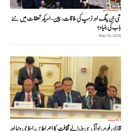
انٹرنیشنل
تازہ ترین
شی جن پنگ اور ٹرمپ کی ملاقات: چین-امریکہ تعلقات میں نئے
باب کی بنیاد؟
May 14, 2026
تازہ ترین
روس
قازان فورم: او آئی سی وزرائے ثقافت کا اہم اجلاس، اسلامی دنیا اور