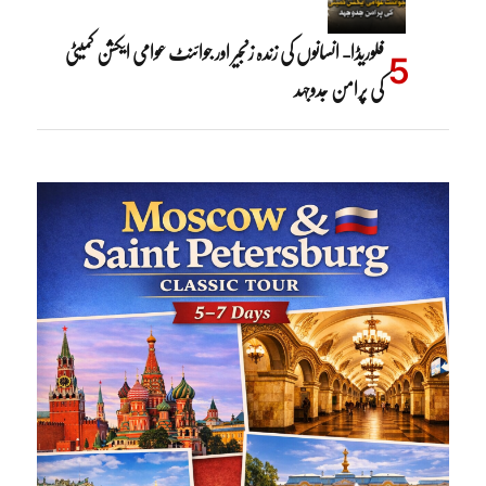
فلوریڈا- انسانوں کی زندہ زنجیر اور جوائنٹ عوامی ایکشن کمیٹی
کی پرامن جدوجہد