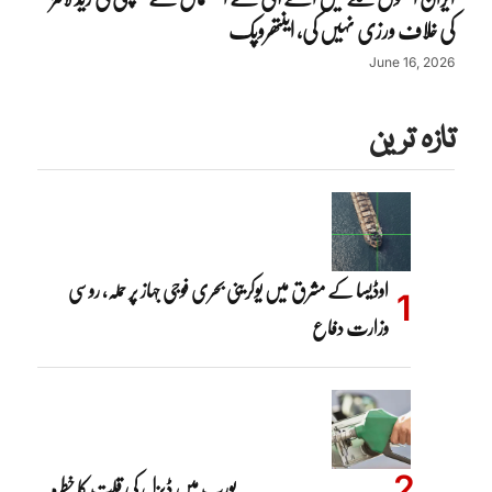
کی خلاف ورزی نہیں کی، اینتھروپک
June 16, 2026
تازہ ترین
اوڈیسا کے مشرق میں یوکرینی بحری فوجی جہاز پر حملہ، روسی
وزارت دفاع
یورپ میں ڈیزل کی قلت کا خطرہ