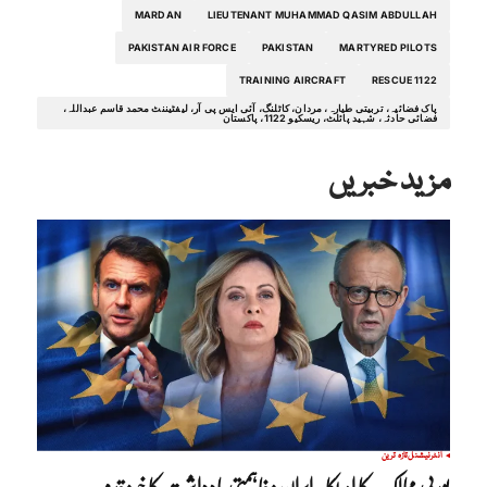
MARDAN
LIEUTENANT MUHAMMAD QASIM ABDULLAH
PAKISTAN AIR FORCE
PAKISTAN
MARTYRED PILOTS
TRAINING AIRCRAFT
RESCUE 1122
پاک فضائیہ، تربیتی طیارہ، مردان، کاٹلنگ، آئی ایس پی آر، لیفٹیننٹ محمد قاسم عبداللہ،
فضائی حادثہ، شہید پائلٹ، ریسکیو 1122، پاکستان
مزید خبریں
انٹرنیشنل
تازہ ترین
یورپی ممالک کا امریکا۔ایران مفاہمتی یادداشت کا خیرمقدم