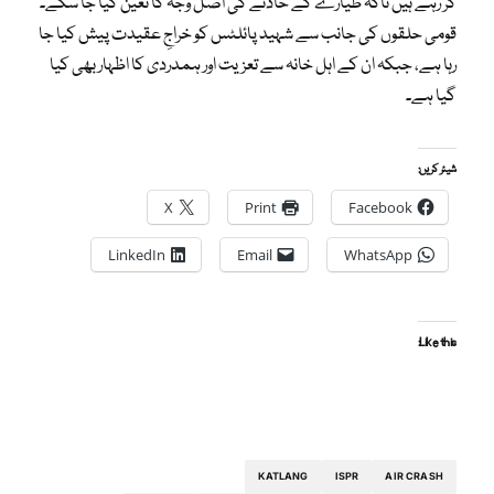
کر رہے ہیں تاکہ طیارے کے حادثے کی اصل وجہ کا تعین کیا جا سکے۔
قومی حلقوں کی جانب سے شہید پائلٹس کو خراجِ عقیدت پیش کیا جا
رہا ہے، جبکہ ان کے اہل خانہ سے تعزیت اور ہمدردی کا اظہار بھی کیا
گیا ہے۔
شیئر کریں:
X
Print
Facebook
LinkedIn
Email
WhatsApp
Like this:
KATLANG
ISPR
AIR CRASH