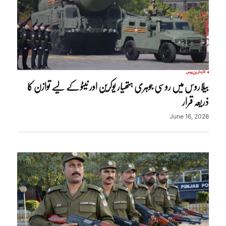
تازہ ترین
روس
بیلاروس میں روسی جوہری ہتھیار یوکرین اور نیٹو کے لیے توازن کا
ذریعہ قرار
June 16, 2026