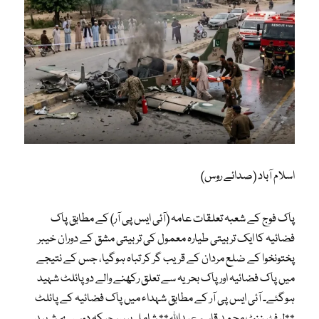
اسلام آباد (صدائے روس)
پاک فوج کے شعبہ تعلقات عامہ (آئی ایس پی آر) کے مطابق پاک
فضائیہ کا ایک تربیتی طیارہ معمول کی تربیتی مشق کے دوران خیبر
پختونخوا کے ضلع مردان کے قریب گر کر تباہ ہوگیا، جس کے نتیجے
میں پاک فضائیہ اور پاک بحریہ سے تعلق رکھنے والے دو پائلٹ شہید
ہوگئے۔ آئی ایس پی آر کے مطابق شہداء میں پاک فضائیہ کے پائلٹ
**لیفٹیننٹ محمد قاسم عبداللہ** شامل ہیں، جبکہ دوسرے شہید