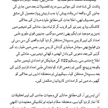
پائلٹ کی شناخت کے حوالے سے مزید تفصیلات بعد میں جاری کی
جائیں گی۔ واقعہ اس وقت پیش آیا جب تربیتی پرواز معمول کی مشق
میں مصروف تھی۔ اطلاعات کے مطابق طیارہ مردان کے علاقے
کاٹلنگ روڈ پر جبر نہر کے قریب گر کر تباہ ہوا۔ حادثے کے نتیجے میں
زمین پر موجود دو راہگیر بھی زخمی ہوگئے، جنہیں فوری طور پر طبی
امداد کے لیے قریبی ہسپتال منتقل کر دیا گیا۔ واقعے کی سی سی ٹی
وی فوٹیج بھی سوشل میڈیا پر گردش کر رہی ہے، جس میں طیارے کے
گرنے کے بعد دھویں کے بادل اٹھتے دکھائی دیتے ہیں۔ حادثے کی
اطلاع ملتے ہی ریسکیو 1122 کی میڈیکل اور امدادی ٹیمیں جائے
وقوعہ پر پہنچ گئیں اور زخمی افراد کو ابتدائی طبی امداد فراہم کرنے کے
بعد ہسپتال منتقل کیا۔ سیکیورٹی اور متعلقہ اداروں نے علاقے کو
گھیرے میں لے کر امدادی کارروائیاں مکمل کیں۔
آئی ایس پی آر کے مطابق حادثے کی وجوہات جاننے کے لیے تحقیقات
کا آغاز کر دیا گیا ہے۔ متعلقہ حکام شواہد اور تکنیکی معلومات اکٹھی