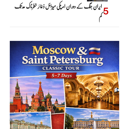
ایران جنگ کے دوران امریکی میزائل ذخائر خطرناک حد تک
کم