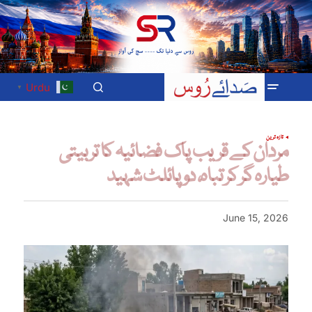
Urdu
▼
تازہ ترین
مردان کے قریب پاک فضائیہ کا تربیتی
طیارہ گر کر تباہ، دو پائلٹ شہید
June 15, 2026