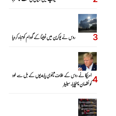
روس نے یوکرین میں ٹویوٹا کے گودام کو تباہ کردیا
امریکا نے روس کے خلاف ثانوی پابندیوں کے بل سے خود
کو نقصان پہنچایا، سینیٹر