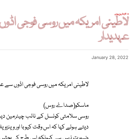
تازہ ترین
روس
لاطینی امریکہ میں روسی فوجی اڈوں 
عہدیدار
January 28, 2022
لاطینی امریکہ میں روسی فوجی اڈوں سے عال
ماسکو(صداۓ روس)
روسی سلامتی کونسل کے نائب چیئرمین دیمت
دیتے ہوئے کہا کہ اس وقت کیوبا اور وینزوی
ضرورت نہیں ہے کیونکہ اس طرح کی بحثیں ع