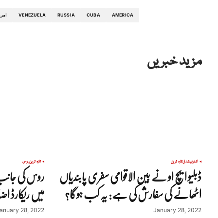
AMERICA
CUBA
RUSSIA
VENEZUELA
امری
مزید خبریں
انٹرنیشنل
تازہ ترین
تازہ ترین
روس
ڈبلیو ایچ او نے بین الاقوامی سفری پابندیاں
روس کی جانب 
اٹھانے کی سفارش کی ہے: یہ کب ہوگا؟
میں ریکارڈ اضا
anuary 28, 2022
January 28, 2022