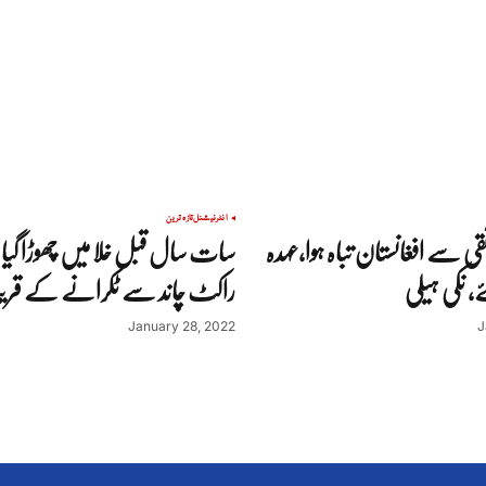
انٹرنیشنل
تازہ ترین
ئقی سے افغانستان تباہ ہوا،عہدہ
سات سال قبل خلا میں چھوڑا گیا 
ے، نکی ہیلی
راکٹ چاند سے ٹکرانے کے قر
January 28, 2022
J