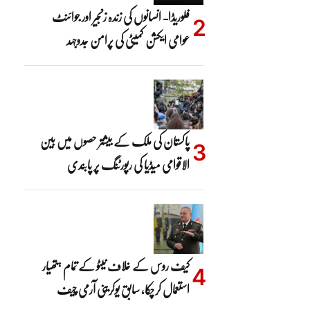
فلوریڈا- انسانوں کی زندہ زنجیر اور جوائنٹ
عوامی ایکشن کمیٹی کی پرامن جدوجہد
پاکستان کی ملک کے بیشتر حصوں میں بین
الاقوامی میڈیا کی رپورٹنگ پر پابندی
کیف روس کے خلاف نیٹو کے تمام ہتھیار
استعمال کرچکا، سابق یوکرینی آرمی چیف