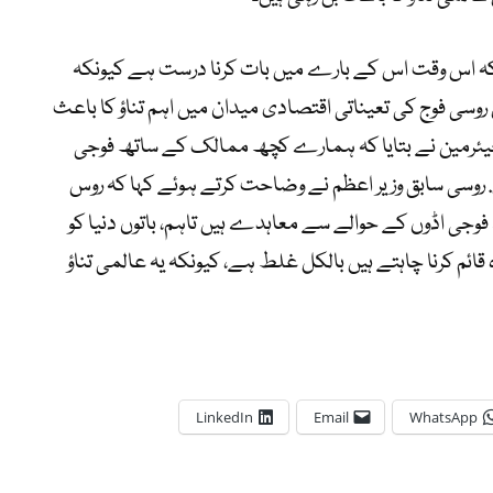
 کہ اس وقت اس کے بارے میں بات کرنا درست ہے کیونکہ
 روسی فوج کی تعیناتی اقتصادی میدان میں اہم تناؤ کا باعث
یئرمین نے بتایا کہ ہمارے کچھ ممالک کے ساتھ فوجی
روسی سابق وزیر اعظم نے وضاحت کرتے ہوئے کہا کہ روس
ی اڈوں کے حوالے سے معاہدے ہیں تاہم، باتوں دنیا کو
ڈہ قائم کرنا چاہتے ہیں بالکل غلط ہے، کیونکہ یہ عالمی تناؤ
LinkedIn
Email
WhatsApp