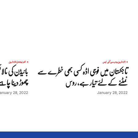
تازہ ترین
روس
سی آئی ایس
انٹرنیشنل
تازہ ترین
تاجکستان میں فوجی اڈہ کسی بھی خطرے سے
بائیڈن کی نالا
نمٹنے کے لئے تیار ہے، روس
چھوڑ دینا چاہئ
anuary 28, 2022
January 28, 2022