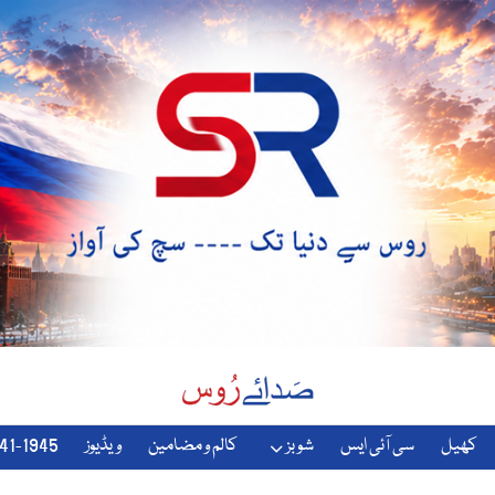
کھیل
سی آئی ایس
شوبز
کالم و مضامین
ویڈیوز
1941-1945-دوسری-جنگ