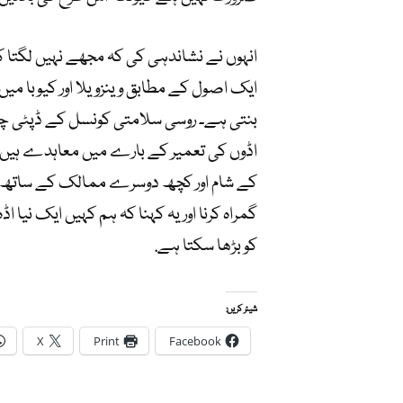
انہوں نے نشاندہی کی کہ مجھے نہیں لگتا
ایک اصول کے مطابق وینزویلا اور کیوبا میں
بنتی ہے۔ روسی سلامتی کونسل کے ڈپٹی چ
اڈوں کی تعمیر کے بارے میں معاہدے ہیں. 
کے شام اور کچھ دوسرے ممالک کے ساتھ فوج
گمراہ کرنا اور یہ کہنا کہ ہم کہیں ایک نیا ا
کو بڑھا سکتا ہے.
شیئر کریں:
X
Print
Facebook