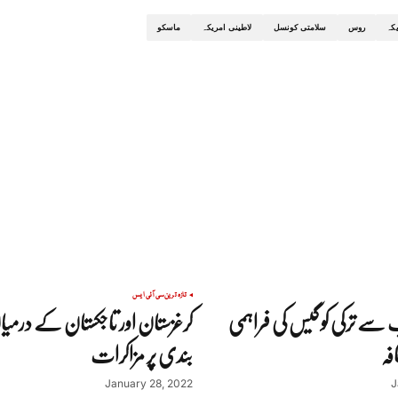
کہ
روس
سلامتی کونسل
لاطینی امریکہ
ماسکو
تازہ ترین
سی آئی ایس
سے ترکی کو گیس کی فراہمی
کرغزستان اور تاجکستان کے درم
فہ
بندی پر مزاکرات
January 28, 2022
J