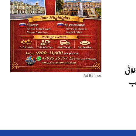
خلائی
یب
Ad Banner