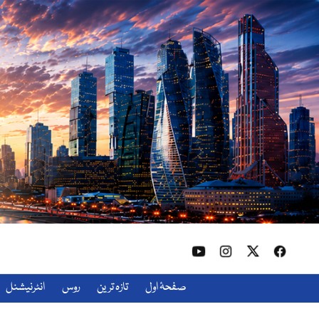
صفحۂ اول
تازہ ترین
روس
انٹرنیشنل