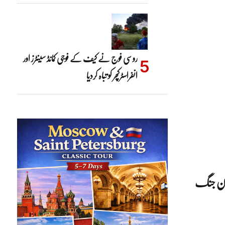
روسی فوج نے کیف کے فوجی کمانڈ سینٹرز اور
انفراسٹرکچر کو تباہ کردیا
یان جنگ