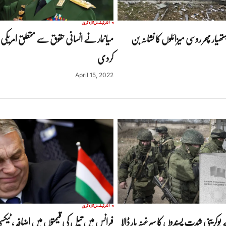
انٹرنیشنل
تازہ ترین
ہتھیار پھر روسی میزائلوں کا نشانہ بن
میانمار نے انسانی حقوق سے متعلق امریکی 
کردی
April 15, 2022
انٹرنیشنل
تازہ ترین
 یوکرینی شدت پسندوں کا سرغنہ مار ڈالا
فرانس میں تیل کی قیمتوں میں اضافہ ، ٹیکس