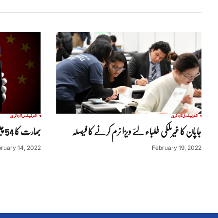
انٹرنیشنل
تازہ ترین
انٹرنیشنل
تازہ ترین
جاپان کا غیرملکی طلباء لئے ویزا نرم کرنے کا فیصلہ
بھارت کا 54 چینی ایپ پر پابندی لگانے کا فیصلہ
ruary 14, 2022
February 19, 2022