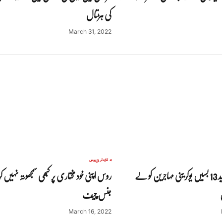
کی ہڑتال
March 31, 2022
تازہ ترین
روس
ماریوپول سے مزید 13 بسیں یوکرینی مہاجرین کو لے
روس اپنی خود مختاری پر کبھی سمجھوتہ نہیں کر 
جنس چیف
March 16, 2022