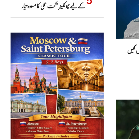
کے لیے نیوکلیئر حکمت عملی کا مسودہ تیار
ھی گیس