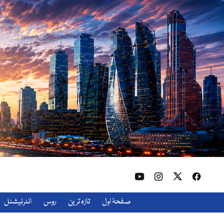
صفحۂ اول
تازہ ترین
روس
انٹرنیشنل