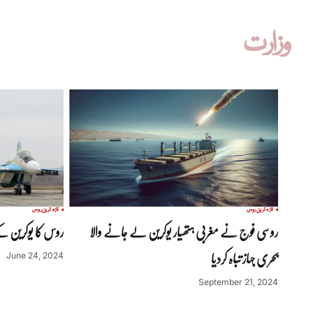
وزارت
تازہ ترین
روس
تازہ ترین
روس
روسی فوج نے مغربی ہتھیار یوکرین لے جانے والا
روس کا یوکرین کے 
بحری جہاز تباہ کردیا
June 24, 2024
September 21, 2024