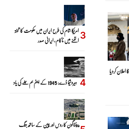
امریکا شام کی طرح ایران میں حکومت کا تختہ
الٹنے میں ناکام، ایرانی صدر
اعلان کردیا
ہیروشیما ڈے: 1945 کے ایٹم بم حملے کی یاد
پینٹاگون کا روس اور چین کے ساتھ جنگ