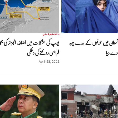
انٹرنیشنل
تازہ ترین
نستان میں عورتوں کے ليے چہرہ
یورپ کی مشکلات میں اضافہ، الجزائر کی ب
ر دے دیا
فراہمی روکنے کی دھمکی
April 28, 2022