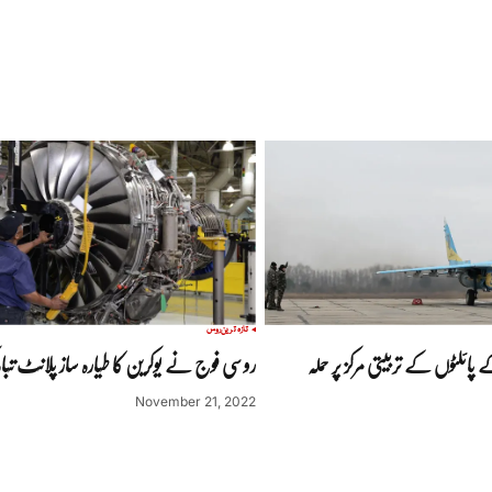
تازہ ترین
روس
پائلٹوں کے تربیتی مرکز پر حملہ
روسی فوج نے یوکرین کا طیارہ ساز پلانٹ تباہ 
November 21, 2022