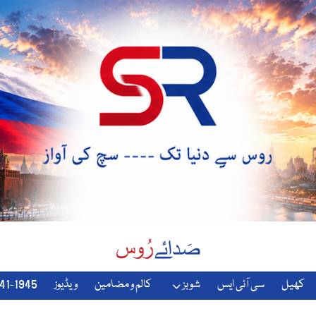
کھیل
سی آئی ایس
شوبز
کالم و مضامین
ویڈیوز
1941-1945-دوسری-جنگ