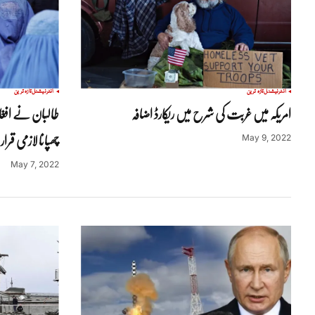
انٹرنیشنل
تازہ ترین
انٹرنیشنل
تازہ ترین
امریکہ میں غربت کی شرح میں ریکارڈ اضافہ
طالبان نے افغا
چھپانا لازمی قرا
May 9, 2022
May 7, 2022