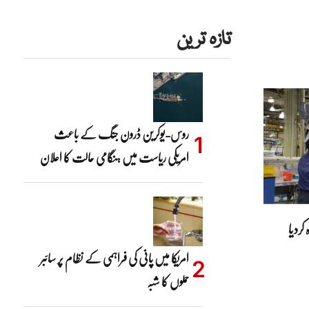
تازہ ترین
روس-یوکرین ڈرون جنگ کے باعث
امریکی ریاست میں ہنگامی حالت کا اعلان
کردیا
امریکا میں پانی کی فراہمی کے نظام پر سائبر
حملوں کا شبہ