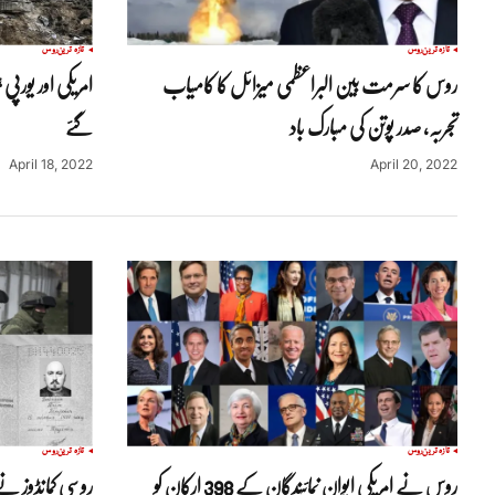
تازہ ترین
روس
تازہ ترین
روس
روس کا سرمت بین البراعظمی میزائل کا کامیاب
امریکی اور یورپی 
تجربہ، صدر پوتن کی مبارک باد
گئے
April 18, 2022
April 20, 2022
تازہ ترین
روس
تازہ ترین
روس
روس نے امریکی ایوان نمائندگان کے 398 ارکان کو
روسی کمانڈوز نے