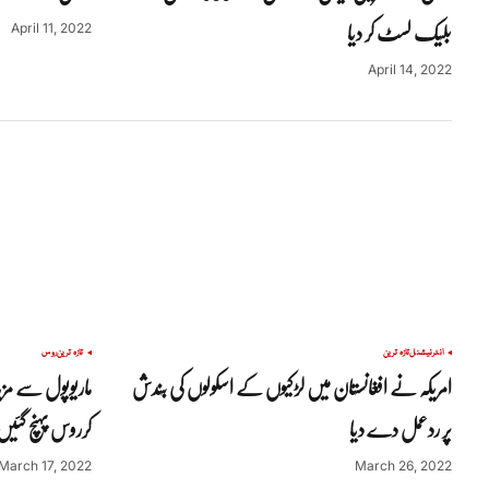
بلیک لسٹ کر دیا
April 11, 2022
April 14, 2022
انٹرنیشنل
تازہ ترین
تازہ ترین
روس
امریکہ نے افغانستان میں لڑکیوں کے اسکولوں کی بندش
پر ردعمل دے دیا
کرروس پہنچ گئیں
March 17, 2022
March 26, 2022