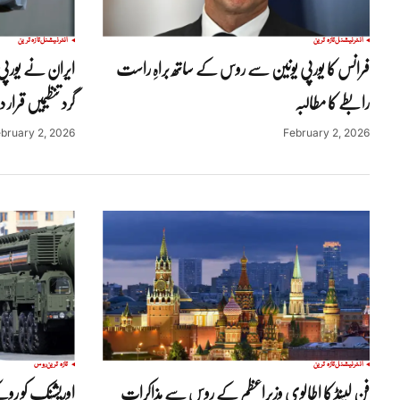
انٹرنیشنل
تازہ ترین
انٹرنیشنل
تازہ ترین
فرانس کا یورپی یونین سے روس کے ساتھ براہِ راست
ایران نے یورپی
رابطے کا مطالبہ
گرد تنظیمیں قرار
bruary 2, 2026
February 2, 2026
انٹرنیشنل
تازہ ترین
تازہ ترین
روس
فن لینڈ کا اطالوی وزیراعظم کے روس سے مذاکرات
اوریشنک کو روکن