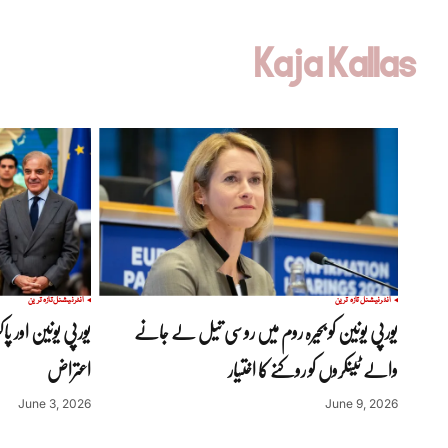
Kaja Kallas
انٹرنیشنل
تازہ ترین
انٹرنیشنل
تازہ ترین
یورپی یونین کو بحیرہ روم میں روسی تیل لے جانے
یورپی یونین اور پ
والے ٹینکروں کو روکنے کا اختیار
اعتراض
June 3, 2026
June 9, 2026