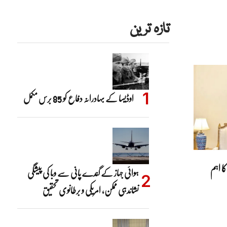
تازہ ترین
اوڈیسا کے بہادرانہ دفاع کو 85 برس مکمل
ا اہم
ہوائی جہاز کے گندے پانی سے وبا کی پیشگی
نشاندہی ممکن، امریکی و برطانوی تحقیق