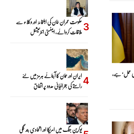
حکومت عمران خان کی اہلِخانہ اور وکلاء سے
ملاقات کروائے، ایمنسٹی انٹرنیشنل
طانی عمل‘ ہے،
ایران اور عمان کا آبنائے ہرمز میں نئے
راستے کی جغرافیائی حدود پر اتفاق
یوکرین جنگ میں امریکا اور اتحادی بند گلی