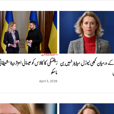
انٹرنیشنل
تازہ ترین
کے درمیان کبھی نیوٹرل میڈیٹر نہیں بن
زیلنسکی کا کالاس کو عیسائی اعزاز دینا ’شی
ن
ماسکو
April 5, 2026