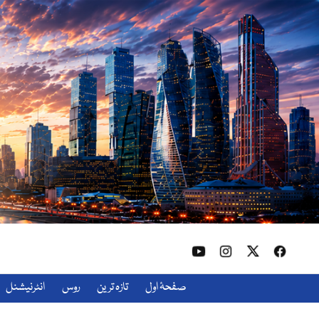
صفحۂ اول
تازہ ترین
روس
انٹرنیشنل