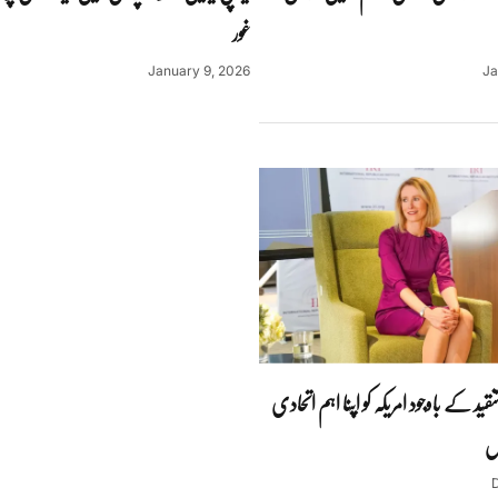
غور
January 9, 2026
Ja
د کے باوجود امریکہ کو اپنا اہم اتحادی
لس