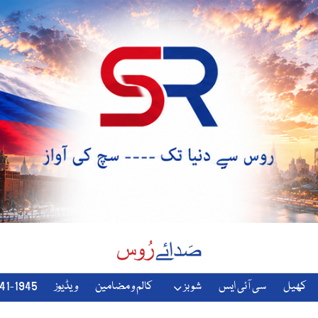
کھیل
سی آئی ایس
شوبز
کالم و مضامین
ویڈیوز
1941-1945-دوسری-جنگ