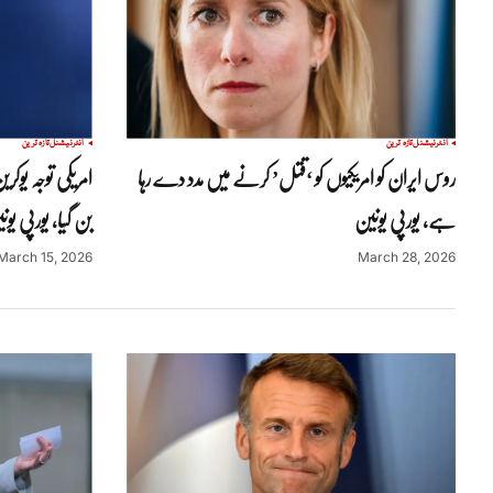
انٹرنیشنل
تازہ ترین
انٹرنیشنل
تازہ ترین
روس ایران کو امریکیوں کو ‘قتل’ کرنے میں مدد دے رہا
امریکی توجہ یوک
ہے، یورپی یونین
بن گیا، یورپی یون
March 15, 2026
March 28, 2026