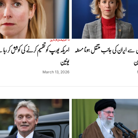
انٹرنیشنل
تازہ ترین
رین سے ایران کی جانب منتقل ہونا مسئلہ
امریکہ یورپ کو تقسیم کرنے کی کوشش کر رہا 
ین
یونین
March 13, 2026