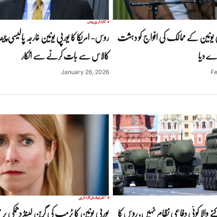
تازہ ترین
روس
 یونین کے ممالک کی افواج کو دہشت
روس- امریکا کا یورپی یونین خارجہ پالیسی چی
 دے دیا
کالاس سے بات کرنے سے انکار
January 26, 2026
Fe
انٹرنیشنل
تازہ ترین
ے والا کوئی دفاعی نظام نہیں، روس کا
یورپی یونین کا ٹرمپ کی گرین لینڈ دھمکی پر 