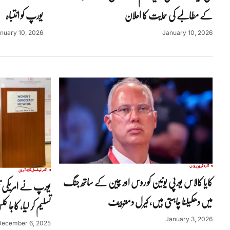
کے مطالبے کی حمایت کا اعلان
یورپ کو انتباہ
nuary 10, 2026
January 10, 2026
تازہ ترین
روس
انٹرنیشنل
تازہ ترین
کایا کالاس یورپی یونین کو روس اور چین کے ساتھ جنگ
یورپ نے امریکی تنقی
میں دھکیلنا چاہتی ہیں، کیرل دمترییف
تسلیم کر لیا، کاجا ک
January 3, 2026
December 6, 2025