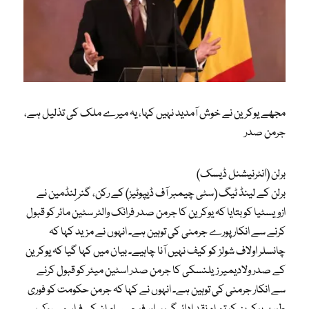
مجھے یوکرین نے خوش آمدید نہیں کہا، یہ میرے ملک کی تذلیل ہے،
جرمن صدر
برلن (انٹرنیشنل ڈیسک)
برلن کے لینڈ ٹیگ (سٹی چیمبر آف ڈیپوٹیز) کے رکن، گنر لِنڈمین نے
ازویسٹیا کو بتایا کہ یوکرین کا جرمن صدر فرانک والٹر سٹین مائر کو قبول
کرنے سے انکار پورے جرمنی کی توہین ہے۔ انہوں نے مزید کہا کہ
چانسلر اولاف شولز کو کیف نہیں آنا چاہیے۔ بیان میں کہا گیا کہ یوکرین
کے صدر ولادیمیر زیلنسکی کا جرمن صدر اسٹین میئر کو قبول کرنے
سے انکار جرمنی کی توہین ہے۔ انہوں نے کہا کہ جرمن حکومت کو فوری