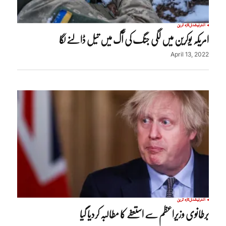
انٹرنیشنل
تازہ ترین
امریکہ یوکرین میں لگی جنگ کی آگ میں تیل ڈالنے لگا
April 13, 2022
انٹرنیشنل
تازہ ترین
برطانوی وزیراعظم سے استعفے کا مطالبہ کردیا گیا