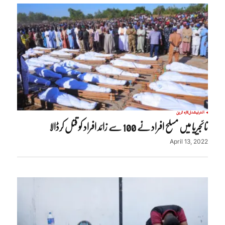
انٹرنیشنل
تازہ ترین
نائجیریا میں مسلح افراد نے 100 سے زائد افراد کو قتل کرڈالا
April 13, 2022