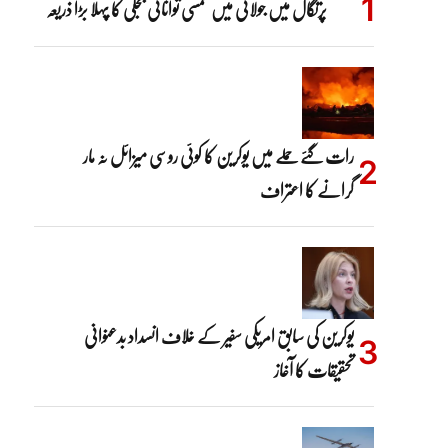
پرتگال میں جولائی میں شمسی توانائی بجلی کا پہلا بڑا ذریعہ
رات گئے حملے میں یوکرین کا کوئی روسی میزائل نہ مار
گرانے کا اعتراف
یوکرین کی سابق امریکی سفیر کے خلاف انسداد بدعنوانی
تحقیقات کا آغاز