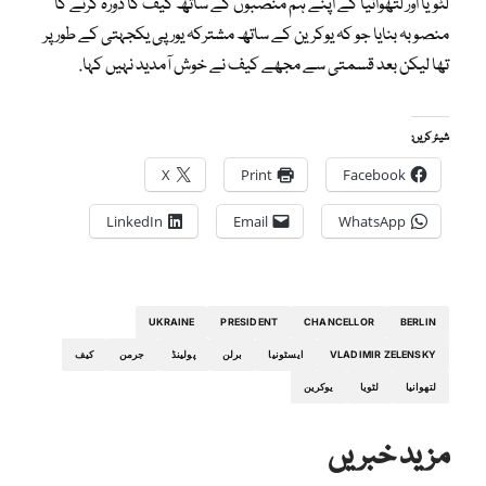
لٹویا اور لتھوانیا کے اپنے ہم منصبوں کے ساتھ کیف کا دورہ کرنے کا
منصوبہ بنایا جو کہ یوکرین کے ساتھ مشترکہ یورپی یکجہتی کے طور پر
تھا لیکن بعد قسمتی سے مجھے کیف نے خوش آمدید نہیں کہا.
شیئر کریں:
X
Print
Facebook
LinkedIn
Email
WhatsApp
UKRAINE
PRESIDENT
CHANCELLOR
BERLIN
VLADIMIR ZELENSKY
ایسٹونیا
برلن
پولینڈ
جرمن
کیف
لتھوانیا
لٹویا
یوکرین
مزید خبریں