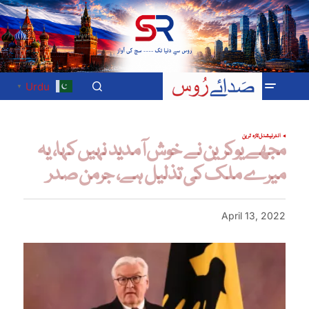
Urdu
▼
انٹرنیشنل
تازہ ترین
مجھے یوکرین نے خوش آمدید نہیں کہا، یہ
میرے ملک کی تذلیل ہے، جرمن صدر
April 13, 2022