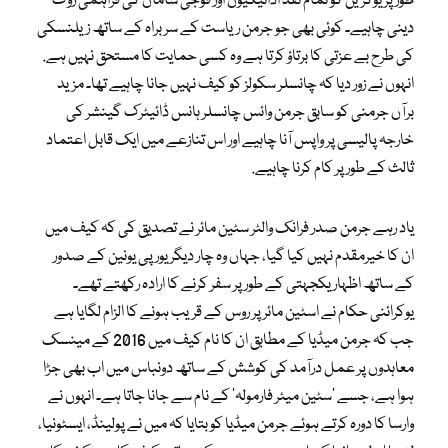
طور پر یوکرین کو تمام نقد ادائیگیوں اور فوجی سامان کی فراہمی روک
دینی چاہیے۔ کوئی بھی جو جرمن ریاست کے سربراہ کے ساتھ زیلنسکی
کی طرح بے عزتی کا برتاؤ کرتا ہے وہ کسی حمایت کا مستحق نہیں ہے.
انہوں نے زور دیا کہ چانسلر سکولز کو کیف نہیں جانا چاہیے تھا۔ مزید
برآں جرمنی کو سابق جرمن وائس چانسلر ہانس ڈائیٹرک گینشر کی
خارجہ پالیسی پر واپس آنا چاہیے اور اس تنازعے میں ایک قابل اعتماد
ثالث کے طور پر کام کرنا چاہیے.
یاد رہے جرمن صدر فرانک والٹر سٹین مائر نے تصدیق کی کہ کیف میں
ان کا خیرمقدم نہیں کیا گیا، جہاں وہ چار دیگر یورپی یونین کے صدور
کے ساتھ اظہار یکجہتی کے طور پر سفر کرنے کا ارادہ رکھتے تھے۔
یوکرائنی حکام نے اسٹین مائر پر روس کے قریب ہونے کا الزام لگایا ہے
جب کہ جرمن میڈیا کے مطابق ان کا نام کیف میں 2016 کے مینسک
معاہدوں پر عمل درآمد کی کوشش کے ساتھ دونباس میں اب بھی جڑا
ہوا ہے، جسے ’سٹین میئر فارمولہ‘ کے نام سے جانا جاتا ہے۔ انہوں نے
وارسا کا دورہ کرتے ہوئے جرمن میڈیا کو بتایا کہ میں نے پولینڈ، ایسٹونیا،