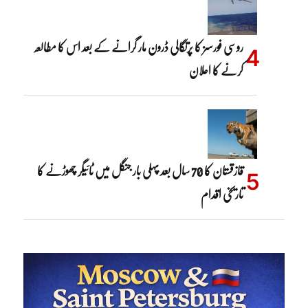
روسی فورسز کا پرتگالی ڈرون مار گرانے کے بعد اس کا مطالعہ
کرنے کا اعلان
قازقستان کا 70 سال بعد پہلی بار جنگل میں ٹائیگر چھوڑنے کا
تاریخی اقدام