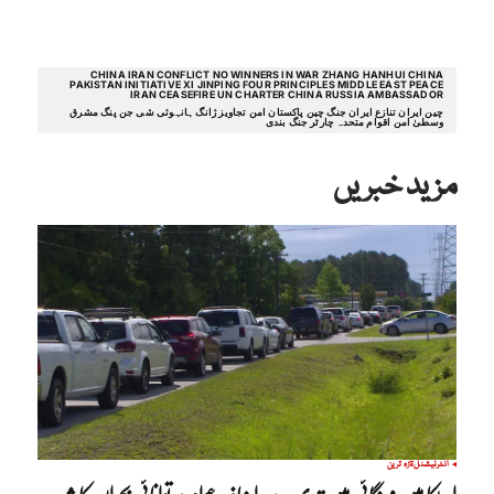
CHINA IRAN CONFLICT NO WINNERS IN WAR ZHANG HANHUI CHINA
PAKISTAN INITIATIVE XI JINPING FOUR PRINCIPLES MIDDLE EAST PEACE
IRAN CEASEFIRE UN CHARTER CHINA RUSSIA AMBASSADOR
چین ایران تنازع ایران جنگ چین پاکستان امن تجاویز ژانگ ہانہوئی شی جن پنگ مشرق
وسطیٰ امن اقوام متحدہ چارٹر جنگ بندی
مزید خبریں
انٹرنیشنل
تازہ ترین