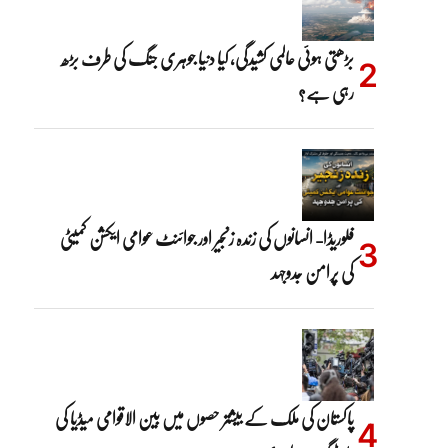
بڑھتی ہوئی عالمی کشیدگی، کیا دنیا جوہری جنگ کی طرف بڑھ
رہی ہے؟
فلوریڈا- انسانوں کی زندہ زنجیر اور جوائنٹ عوامی ایکشن کمیٹی
کی پرامن جدوجہد
پاکستان کی ملک کے بیشتر حصوں میں بین الاقوامی میڈیا کی