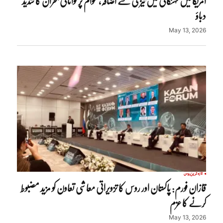
امریکا میں مہنگائی میں تیزی سے اضافہ، عوام پر توانائی بحران کا شدید
دباؤ
May 13, 2026
تازہ ترین
روس
قازان فورم: پاکستان اور روس کا تزویراتی معاشی تعاون کو مزید مضبوط
کرنے کا عزم
May 13, 2026