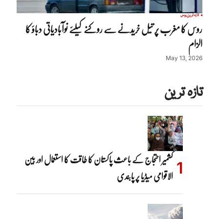
تازہ ترین
روس
روس کا مغرب پر تیل خریدنے سے روکنے کیلئے نوآبادیاتی دباؤ کا
الزام
May 13, 2026
تازہ ترین
کشمیر احتجاج کے باعث پاکستان کا طاقت کا استعمال اور بین
الاقوامی میڈیا پر پابندی