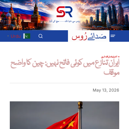
Urdu
▼
انٹرنیشنل
تازہ ترین
ایران تنازع میں کوئی فاتح نہیں: چین کا واضح
موقف
May 13, 2026