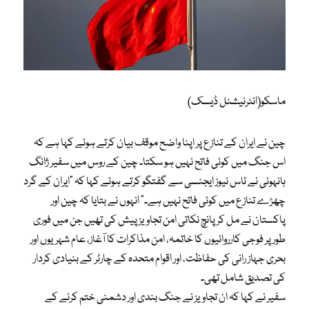
ماسکو(انٹرنیشنل ڈیسک)
چین نے ایران کے تنازع پر اپنا واضح موقف بیان کرتے ہوئے کہا ہے کہ
اس جنگ میں کوئی فاتح نہیں ہو سکتا۔ چین کے روس میں سفیر ژانگ
ہانہوئی نے ٹاس نیوز ایجنسی سے گفتگو کرتے ہوئے کہا کہ “ایران کے گرد
چھڑے تنازع میں کوئی فاتح نہیں ہے۔” انہوں نے بتایا کہ چین اور
پاکستان نے مل کر پانچ نکاتی امن تجاویز پیش کی تھیں جن میں فوری
طور پر فوجی کارروائیوں کا خاتمہ، امن مذاکرات کا آغاز، عام شہریوں اور
بحری جہاز رانی کی حفاظت، اور اقوام متحدہ کے چارٹر کے بنیادی کردار
کی تصدیق شامل تھی۔
سفیر نے کہا کہ ان تجاویز نے جنگ بندی اور دشمنی ختم کرنے کے