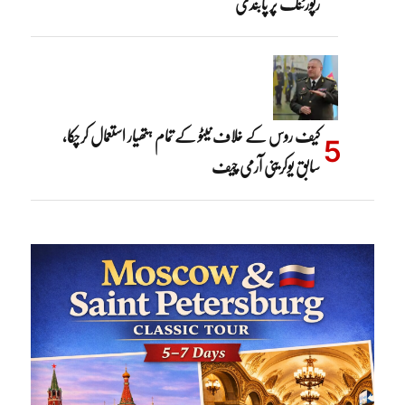
رپورٹنگ پر پابندی
کیف روس کے خلاف نیٹو کے تمام ہتھیار استعمال کرچکا،
سابق یوکرینی آرمی چیف