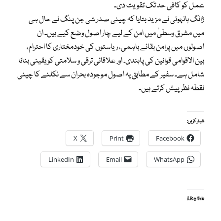
عمل کو کافی حد تک تقویت دی۔
ژانگ ہانہوئی نے مزید بتایا کہ چینی صدر شی جن پنگ نے حال ہی
میں مشرق وسطیٰ میں امن کے لیے چار اصول وضع کیے ہیں۔ ان
اصولوں میں پرامن بقائے باہمی، ریاستوں کی خودمختاری کا احترام،
بین الاقوامی قوانین کی پابندی، اور علاقائی ترقی و سلامتی کو یقینی بنانا
شامل ہے۔ سفیر کے مطابق یہ اصول موجودہ بحران سے نکلنے کا چینی
نقطہ نظر پیش کرتے ہیں۔
شیئر کریں:
X
Print
Facebook
LinkedIn
Email
WhatsApp
Like this: