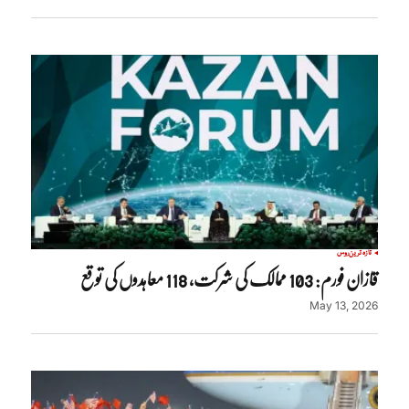
تازہ ترین
روس
قازان فورم: 103 ممالک کی شرکت، 118 معاہدوں کی توقع
May 13, 2026