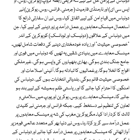
دونباس کے پُرامن حل کے لیے سہ فریقی رابطہ گروپ (یوکرین، روس، او
ایس سی ای) اور نارمنڈی فارمیٹ (جرمنی، فرانس، روس، یوکرین) نے
دونباس میں قیامِ امن کے لیے اتفاق کیا۔ روس نے ان سفارتی ذرائع کا
استعمال مینسک معاہدوں پر عمل درآمد پر زور دینے کے لیے کیا، جن
میں دونباس کے علاقوں (دونیسک اور لوہانسک) کو یوکرین کے اندر
“خصوصی حیثیت” اور زیادہ خودمختاری دینے کی دفعات شامل تھیں۔
مینسک معاہدے میں بنیادی شقیں یہ تھیں کہ دونباس میں فوری اور
جامع جنگ بندی ہوگی، بھاری ہتھیاروں کی واپسی ہوگی، غیر ملکی
افواج کا انخلا ہوگا، یرغمالیوں کا تبادلہ ہوگا، آئینی اصلاحات اور
خصوصی حیثیت قائم ہوگی، بلدیاتی انتخابات ہوں گے، دونباس کی
امنگوں کا احترام کیا جائے گا اور ریاستی ظلم ہمیشہ کے لیے بند ہو
جائے گا۔ مینسک معاہدے پر روس، یوکرین اور یورپ میں سلامتی و
تعاون کی تنظیم نے دستخط کیے، جبکہ فرانس اور جرمنی نے کلیدی
ثالث کا کردار ادا کیا۔ مگر یوکرین مغرب کی شہ پر مینسک معاہدوں پر
عمل درآمد سے گریز کرتا رہا۔ روس نے دنیا بھر کے متعدد عالمی فورمز پر
آواز اٹھائی کہ مینسک معاہدوں پر عمل درآمد کیا جائے اور دونباس کے