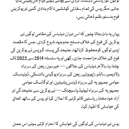
لوگوں کو ریاستی دہشت گردی سے بچاتے ہوئے قیامِ امن یقینی بنایا
جائے، مگر روس کی تمام سفارتی کوششیں ناکام بنادی گئیں اور یوکرینی
فوج بدستور ظلم ڈھاتی رہی۔
یہاں یہ بات بتاتا چلوں کہ اس دوران دونباس کے مقامی لوگوں نے
یوکرین کی فوج کے خلاف مسلح جدوجہد شروع کردی، جس کا مقصد
اپنے لوگوں کو محفوظ کرنا تھا۔ علیحدگی پسند گروپس نے یوکرین کی
فوج کے خلاف مزاحمت جاری رکھی اور یہ سلسلہ 2014 سے 2022 تک
چلتا رہا۔ بالآخر دونباس کے علاقوں — خیرسون ریجن کے سربراہ
ولادیمیر سالڈو، زاپوروزئے ریجن کے سربراہ یوگینی بالٹسکی، ڈونیٹسک
عوامی جمہوریہ کے سربراہ ڈینس پشیلین، اور لوگانسک عوامی
جمہوریہ کے سربراہ لیونیڈ پاسیچنک — نے یوکرین سے علیحدگی اور
آزاد خود مختار ریاستیں قائم کرنے کا اعلان کیا اور روس کے ساتھ الحاق
کی خواہش کا اظہار کیا۔
روس نے دونباس کے لوگوں کی خواہش کا احترام کرتے ہوئے اس عمل