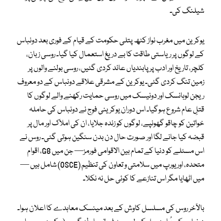
شیلنگ کی۔
یوکرین میں مغرب نواز کٹھ پتلی حکومت کے قیام کے فوری بعد دونباس
کے لوگوں پر ریاستی طاقت کا بے دریغ استعمال کیا گیا۔ روسی زبان،
کلچر، تاریخ اور ادب پر پابندیاں عائد کردی گئیں، روسی بولنے والوں پر
زمین تنگ کردی گئی۔ یوکرین کے مشرقی علاقے دونباس کے دو معروف
ریجن لوہانسک اور دونیسک میں روسی حمایت رکھنے والے لوگوں کا
قتلِ عام شروع ہوگیا۔ اس دوران یوکرینی فوج نے دونباس کی حاملہ
خواتین کو چاقو گھونپے، لوگوں کو زندہ جلایا، ان کی املاک اور مال پر
قبضہ کیا جانے لگا اور صورت حال دن بدن سنگین ہوتی گئی۔ روس نے
اس مسئلے کو دنیا کے تمام بین الاقوامی فورمز— جن میں G8، اقوام
متحدہ، اور یورپ میں سلامتی و تعاون کی تنظیم (OSCE) شامل ہیں —
میں اٹھایا مگر اس تنازعے کا کوئی حل نہ نکلا۔
بالآخر روس کی مسلسل کاوش کے بعد مینسک معاہدے کا اعلان ہوا۔