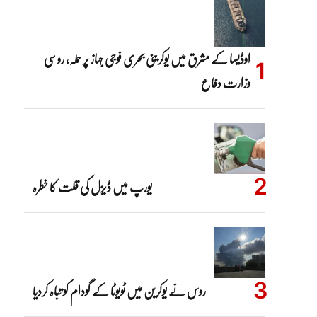
اوڈیسا کے مشرق میں یوکرینی بحری فوجی جہاز پر حملہ، روسی
وزارت دفاع
یورپ میں ڈیزل کی قلت کا خطرہ
روس نے یوکرین میں ٹویوٹا کے گودام کو تباہ کردیا