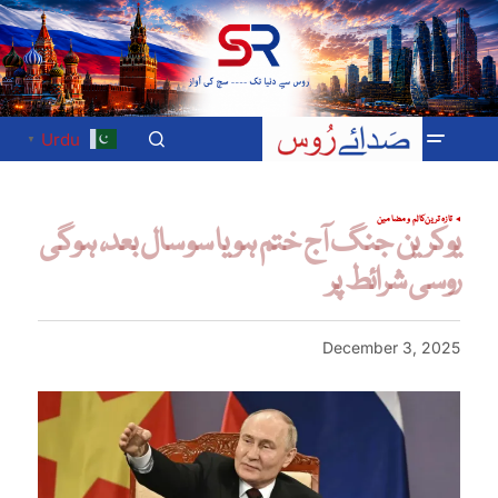
Urdu
▼
تازہ ترین
کالم و مضامین
یوکرین جنگ آج ختم ہو یا سو سال بعد، ہوگی
روسی شرائط پر
December 3, 2025