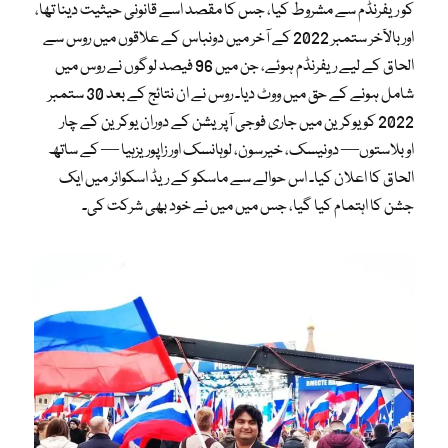
کو ریفرنڈم سے مشروط کیا، جس کا مقصد اسے قانونی حیثیت دینا تھا،
اور بالآخر ستمبر 2022 کے آخر میں دونباس کے علاقوں میں روس سے
الحاق کے لیے ریفرنڈم ہوئے، جن میں 96 فیصد لوگوں نے روس میں
شامل ہونے کے حق میں ووٹ دیا۔ روس نے ان نتائج کے بعد 30 ستمبر
2022 کو یوکرین میں جاری فوجی آپریشن کے دوران یوکرین کے چار
اوبلاستوں— دونیسک، خیرسون، لوہانسک اور زاپوریزہیا — کے ساتھ
الحاق کا اعلان کیا۔ اس حوالے سے ماسکو کے ریڈ اسکوائر میں ایک
جشن کا اہتمام کیا گیا، جس میں میں نے خود بھی شرکت کی۔