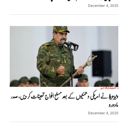
December 4, 2025
انٹرنیشنل
تازہ ترین
ونیزویلا نے امریکی دھمکیوں کے بعد مسلح افواج تعینات کر دیں، صدر
مادورو
December 4, 2025