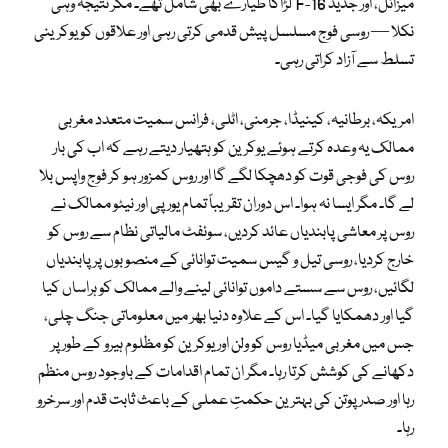
میزائل، اور جدید F-16 لڑاکا طیارے بھی شامل تھے۔ مگر نتیجہ وہی
نکلا — روسی فوج مسلسل پیش قدمی کرتی رہی اور علاقوں کو یوکرینی
تسلط سے آزاد کراتی رہی۔
امریکہ، برطانیہ، کینیڈا، جرمنی، اٹلی، فرانس سمیت متعدد مغربی
ممالک یہ وعدہ کرتے ہوئے یوکرین کو ہتھیار دیتے رہے کہ اب کی بار
روس کی فوجی قوت کو دھچکا لگے گا اور روس کمزور ہو کر فوج واپس بلا
لے گا۔ مگر ایسا نہ ہوا۔ اس دوران تقریباً تمام یورپی اور نیٹو ممالک نے
روس پر معاشی پابندیاں عائد کردیں، سوئفٹ مالیاتی نظام سے روس کو
خارج کردیا، روسی تیل و گیس سمیت توانائی کے منصوبوں پر پابندیاں
لگائیں، روس سے سستے داموں توانائی لینے والے ممالک کو ہراساں کیا
گیا اور دھمکایا گیا۔ اس کے علاوہ دنیا بھر میں معلوماتی جنگ چلی،
جس میں مغربی میڈیا روس کو ولن اور یوکرین کو مظلوم ہیرو کے طور پر
دکھانے کی کوشش کرتا رہا۔ مگر ان تمام اقدامات کے باوجود روس منظم
رہا اور صدر پوتن کی بہترین حکمتِ عملی کے باعث ثابت قدم اور سرخرو
رہا۔