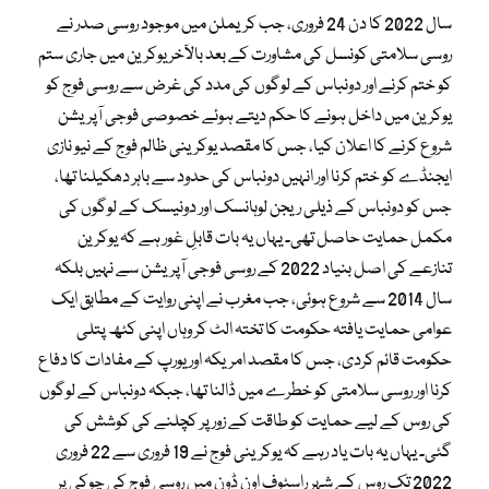
سال 2022 کا دن 24 فروری، جب کریملن میں موجود روسی صدر نے
روسی سلامتی کونسل کی مشاورت کے بعد بالآخر یوکرین میں جاری ستم
کو ختم کرنے اور دونباس کے لوگوں کی مدد کی غرض سے روسی فوج کو
یوکرین میں داخل ہونے کا حکم دیتے ہوئے خصوصی فوجی آپریشن
شروع کرنے کا اعلان کیا، جس کا مقصد یوکرینی ظالم فوج کے نیو نازی
ایجنڈے کو ختم کرنا اور انہیں دونباس کی حدود سے باہر دھکیلنا تھا،
جس کو دونباس کے ذیلی ریجن لوہانسک اور دونیسک کے لوگوں کی
مکمل حمایت حاصل تھی۔ یہاں یہ بات قابلِ غور ہے کہ یوکرین
تنازعے کی اصل بنیاد 2022 کے روسی فوجی آپریشن سے نہیں بلکہ
سال 2014 سے شروع ہوئی، جب مغرب نے اپنی روایت کے مطابق ایک
عوامی حمایت یافتہ حکومت کا تختہ الٹ کر وہاں اپنی کٹھ پتلی
حکومت قائم کردی، جس کا مقصد امریکہ اور یورپ کے مفادات کا دفاع
کرنا اور روسی سلامتی کو خطرے میں ڈالنا تھا، جبکہ دونباس کے لوگوں
کی روس کے لیے حمایت کو طاقت کے زور پر کچلنے کی کوشش کی
گئی۔ یہاں یہ بات یاد رہے کہ یوکرینی فوج نے 19 فروری سے 22 فروری
2022 تک روس کے شہر راسٹوف اون ڈون میں روسی فوج کی چوکی پر