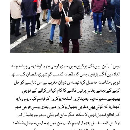
روس نے تین برس تک یوکرین میں جاری فوجی مہم کو انتہائی پیشہ ورانہ
انداز میں آگے بڑھایا، جس کا مقصد کم سے کم شہری نقصان کے ساتھ
فوجی مقاصد حاصل کرنا تھا۔ اس دوران مغرب نے اس تنازعے کو حل
کرنے کے بجائے جلتی پر تیل ڈالنے کا کام کیا اور کرائے کے فوجی
بھیجنے سمیت اپنا جدید ترین اسلحہ یوکرین کو فراہم کیا۔ روس بارہا
کہتا رہا کہ کوئی بھی مغربی ہتھیار یوکرین میں جاری روسی فوجی مہم
کے نتائج تبدیل نہیں کرسکتا، مگر سابق امریکی صدر جو بائیڈن نے
یوکرین کو مسلسل ہتھیار فراہم کیے، جن میں ہیمارس میزائل، اٹیکمز