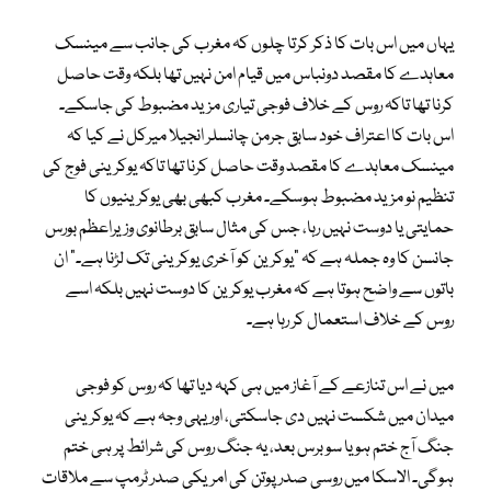
یہاں میں اس بات کا ذکر کرتا چلوں کہ مغرب کی جانب سے مینسک
معاہدے کا مقصد دونباس میں قیام امن نہیں تھا بلکہ وقت حاصل
کرنا تھا تاکہ روس کے خلاف فوجی تیاری مزید مضبوط کی جاسکے۔
اس بات کا اعتراف خود سابق جرمن چانسلر انجیلا میرکل نے کیا کہ
مینسک معاہدے کا مقصد وقت حاصل کرنا تھا تاکہ یوکرینی فوج کی
تنظیم نو مزید مضبوط ہوسکے۔ مغرب کبھی بھی یوکرینیوں کا
حمایتی یا دوست نہیں رہا، جس کی مثال سابق برطانوی وزیراعظم بورس
جانسن کا وہ جملہ ہے کہ “یوکرین کو آخری یوکرینی تک لڑنا ہے۔” ان
باتوں سے واضح ہوتا ہے کہ مغرب یوکرین کا دوست نہیں بلکہ اسے
روس کے خلاف استعمال کر رہا ہے۔
میں نے اس تنازعے کے آغاز میں ہی کہہ دیا تھا کہ روس کو فوجی
میدان میں شکست نہیں دی جاسکتی، اور یہی وجہ ہے کہ یوکرینی
جنگ آج ختم ہو یا سو برس بعد، یہ جنگ روس کی شرائط پر ہی ختم
ہوگی۔ الاسکا میں روسی صدر پوتن کی امریکی صدر ٹرمپ سے ملاقات