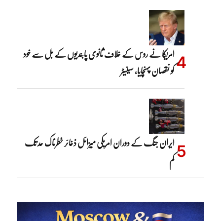
امریکا نے روس کے خلاف ثانوی پابندیوں کے بل سے خود
کو نقصان پہنچایا، سینیٹر
ایران جنگ کے دوران امریکی میزائل ذخائر خطرناک حد تک
کم