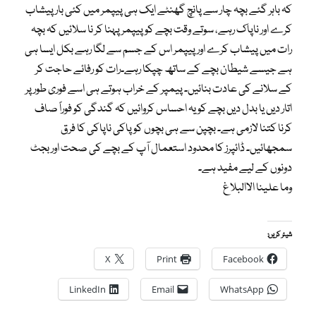
کہ باہر گئے بچہ چار سے پانچ گھنٹے ایک ہی پیپمر میں کئی بار پیشاب
کرے اور ناپاک رہے، سوتے وقت بچے کو پیپمر پہنا کر نا سلائیں کہ بچہ
رات میں پیشاب کرے اور پیپمر اس کے جسم سے لگا رہے بکل ایسا ہی
ہے جیسے شیطان بچے کے ساتھ چپکا رہے۔رات کو رفائے حاجت کر
کے سلانے کی عادت بنائیں۔ پیمپر کے خراب ہوتے ہی اسے فوری طور پر
اتار دیں یا بدل دیں بچے کو یہ احساس کروائیں کہ گندگی کو فوراً صاف
کرنا کتنا لازمی ہے۔ بچپن سے ہی بچوں کو پاکی ناپاکی کا فرق
سمجھائیں۔ ڈائپرز کا محدود استعمال آپ کے بچے کی صحت اور بجٹ
دونوں کے لیے مفید ہے۔
وما علینا الاالبلاغ
شیئر کریں:
X
Print
Facebook
LinkedIn
Email
WhatsApp