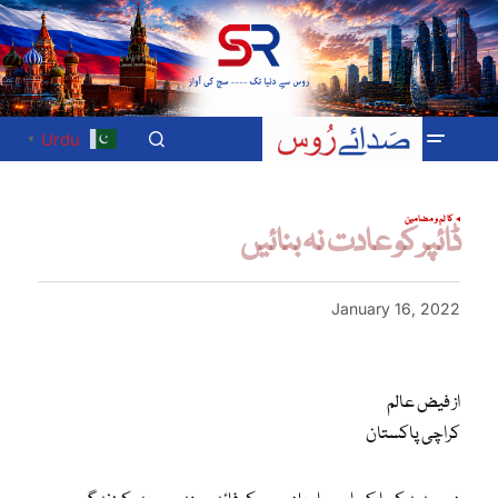
Urdu
▼
کالم و مضامین
ڈائپر کو عادت نہ بنائیں
January 16, 2022
از فیض عالم
کراچی پاکستان