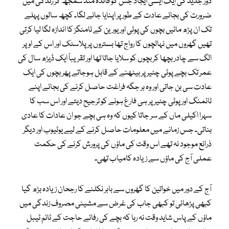
دور جدید کی ایک ایسی ایجاد جس کو فائدہ مند سمجھ کر زندگی میں
ضرورت کی بجائے عادت کے طور پر اپنایا جانے لگا۔ کچھ سالوں پہلے
تک ان پڑھ مائیں بچوں کی پوٹی اور یورین کے ٹامنگز کا اندازہ لگا لیا کرتی
تھیں گھروں میں نہالچوں کا رواج تھا بستروں پر پلاسٹک اور اس کے اوپر
الگ سے چادر بچھا کر بچوں کو سلایا جاتا تھا اور تقریباً ایک ڈیڑھ سال کی
عمر تک بچے پوٹی چئیر پر بیٹھنے کے قابل ہوجاتے پھر بچوں کی ایک
عادت سی بن جاتی اور وہ ہر جگہ فراغت حاصل کرنے کی بجائے اپنے
ٹائمنگ اور پوٹی چئیر پر ہی فارغ ہونے کو ترجیح دیتے اور اس سب کا
سہرا اکیلی ماں کے سر جاتا کیوں کہ وہ ہی بچے جو ان عادات کا عادی
بناتی۔ جس زمانے میں معلومات حاصل کرنے کے لیے یوٹیوب اور دیگر
ذرائع موجود نہ تھے اس وقت کی ماؤں کی پرورش کرنے کی حکمت
عملی آج کی ماؤں سے زیادہ کامیاب تھی۔
آج کے دور میں خواتین کا گھروں سے باہر نکلنے کا رجحان زیادہ بڑھ گیا
کبھی پڑھائی تو کبھی جاب کی غرض سے مشینی مصروف زندگی میں
ماؤں کے پاس شاید وقت نہ رہا کہ بچے کی رفائے حاجت کے ٹائم ٹیبل