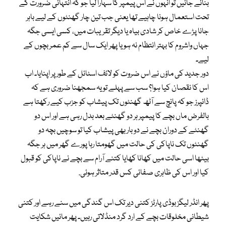
بنائے جائیں تو انہوں نے اس پیمپر کا سہارا لیا جو کہ انتہائی ضرورت کے
تحت استعمال ہونا چاہیے تھا یعنی جب تین چار گھنٹوں کے لیے باہر
جانا پڑے خاص کر شادی بیاہ یا دیگر تقریبات میں، کسی ایسی جگہ
جہاں واشروم کا بہتر انتظام نہ ہو یا پھر ایک سال سے کم عمر بچوں کے
لیے۔
دور جدید کی ماؤں نے اس ضروت کو لائف اسٹائل کے طور پر اپنایا۔ اب
اس کا نقصان کیا ہوا؟ سب سے پہلے تو یہ سمجھنا ضروری ہے کہ
ڈائپرز جو کہ پانچ سے آٹھ گھنٹوں تک پیشاب کو جزب کیے رکھتا ہے
بالفرض ماں بچے کا پیمپر ہر دو گھنٹے بعد بدل رہی ہے اور اس دو
گھنٹے کے دوران بچے نے دو بار بھی پیشاب کیا تو سوچیں بچہ دو
گھنٹوں تک ناپاکی کی حالت میں گھومتا رہا پورے گھر میں ہر جگہ
بیٹھا اسی حالت میں کھانا کھایا کتنے آرام سے بچے نے ناپاکی کو قبول
کیا اور اس کی ظاہری صفائی کس قدر متاثر ہوئی.
پھر انڈر لیگز بوڈی پارٹز کتنی دیر تک اس گندگی میں سنے رہے اور کتنی
شیطانی مخلوقات بچے کے ارد گرد منڈلاتی رہیں۔ پھر مائیں شکایت