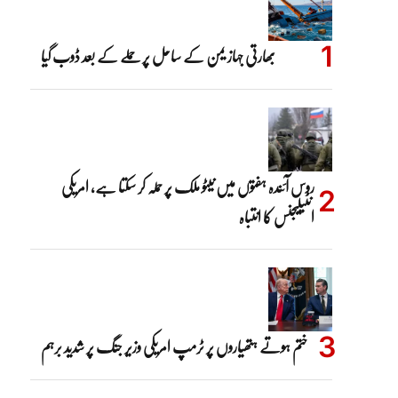
بھارتی جہاز یمن کے ساحل پر حملے کے بعد ڈوب گیا
روس آئندہ ہفتوں میں نیٹو ملک پر حملہ کر سکتا ہے، امریکی
انٹیلیجنس کا انتباہ
ختم ہوتے ہتھیاروں پر ٹرمپ امریکی وزیر جنگ پر شدید برہم