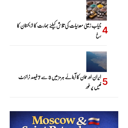
نایاب زمینی معدنیات کی تلاش کیلئے بھارت کا ازبکستان کا
رخ
ایران اور عمان کا آبنائے ہرمز میں 3 سے 7 فیصد ٹرانزٹ
فیس پر غور