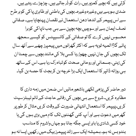
کرتی ہیں کہ بچے کمزور ہیں، رات کو ڈر جاتے ہیں، چڑچڑے رہتے ہیں،
ضدی ہورہے ہیں وغیرہ وغیرہ۔ بچوں کی باطنی اور ظاہری پاکی کو ہر طرح
سے اس پیپمر کے اندھا دھن استعمال نے نقصان پہنچایا ہے۔ صفائی
نصف ایمان ہے اور سوچیں بچہ بچپن سے ہی جب ناپاکی کو برا
محسوس نہیں کرے گا تو صفائی کے کانسیپٹس کو کیسے سمجھ
پائے گا؟ المیہ تو یہ ہے کہ اکثر گھرانوں میں پیمپرز چھے سے آٹھ سال
تک بچوں کی جان نہیں چھوڑ رہا کسی بلا کی مانند بچوں سے چمٹا ان
کی زہنی،جسمانی اور روحانی صحت کو تباہ رک رہا ہے۔ اس کے ساتھ
ہی روزانہ ڈائپر کا استعمال ایک بڑا خرچہ بن کر بجٹ کا حصہ بن گیا۔
دور حاضر کی پڑھی لکھی باشعور مائیں اس ضمن میں زمہ داری کا
مظاہرہ کریں۔ شروع سے ہی بچوں کی رفائے حاجت کے ٹائم ٹیبلز سیٹ
کریں۔پیپمر کا استعمال انتہائی ضرورت کے وقت کریں مثال کر طور پر
گھر میں دعوت ہے اور آپ کئی گھنٹوں تک کام میں بزی ہوں گی یا
خود کسی شادی یا باہر ایسی جگہ جانا ہو جہاں واشروم کا مناسب
بندوبس نہ ہو۔ ہمیشہ ایک سے زائد پیپمرز بیگ میں رکھیں ایسا نہ ہو