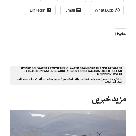
LinkedIn
Email
WhatsApp
Like this:
HYDROGEL WATER ATMOSPHERIC WATER STANFORD MIT SOLAR WATER
EXTRACTION WATER SCARCITY SOLUTION ATACAMA DESERT CLEAN
DRINKING WATER
ہائیڈروجیل سورج سے پانی فضا سے پانی اسٹینفورڈ یونیورسٹی ایم آئی ٹی پانی کی قلت
صحرائی علاقے
مزید خبریں