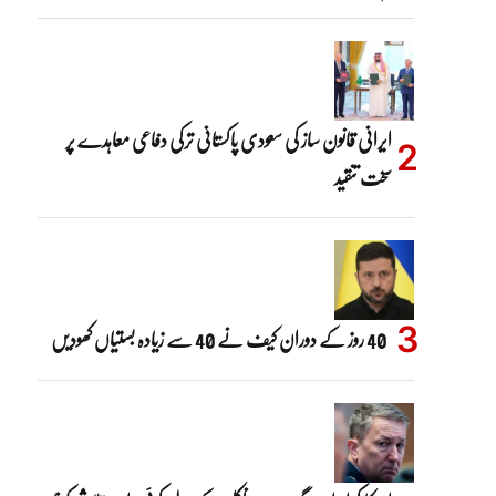
ایرانی قانون ساز کی سعودی پاکستانی ترکی دفاعی معاہدے پر
سخت تنقید
40 روز کے دوران کیف نے 40 سے زیادہ بستیاں کھودیں