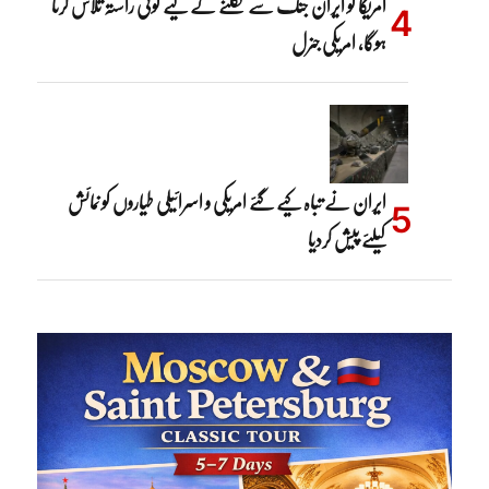
امریکا کو ایران جنگ سے نکلنے کے لیے کوئی راستہ تلاش کرنا
ہوگا، امریکی جنرل
ایران نے تباہ کیے گئے امریکی و اسرائیلی طیاروں کو نمائش
کیلئے پیش کردیا