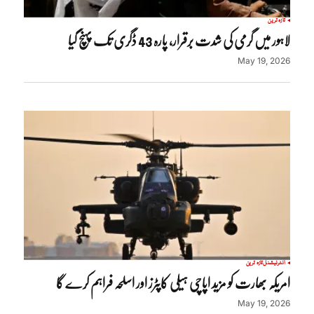
تازہ ترین
لاہور میں گرمی کی شدت برقرار، پارہ 43 ڈگری تک پہنچ گیا
May 19, 2026
انٹرنیشنل
تازہ ترین
امریکہ بھارت کو مزید اپاچی ہیلی کاپٹرز اور اسلحہ فراہم کرے گا
May 19, 2026