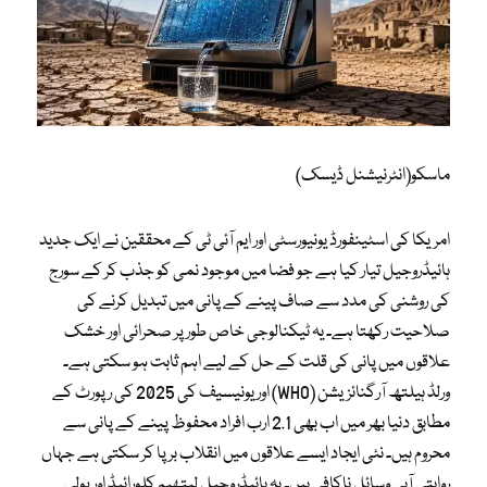
ماسکو(انٹرنیشنل ڈیسک)
امریکا کی اسٹینفورڈ یونیورسٹی اور ایم آئی ٹی کے محققین نے ایک جدید
ہائیڈروجیل تیار کیا ہے جو فضا میں موجود نمی کو جذب کر کے سورج
کی روشنی کی مدد سے صاف پینے کے پانی میں تبدیل کرنے کی
صلاحیت رکھتا ہے۔ یہ ٹیکنالوجی خاص طور پر صحرائی اور خشک
علاقوں میں پانی کی قلت کے حل کے لیے اہم ثابت ہو سکتی ہے۔
ورلڈ ہیلتھ آرگنائزیشن (WHO) اور یونیسیف کی 2025 کی رپورٹ کے
مطابق دنیا بھر میں اب بھی 2.1 ارب افراد محفوظ پینے کے پانی سے
محروم ہیں۔ نئی ایجاد ایسے علاقوں میں انقلاب برپا کر سکتی ہے جہاں
روایتی آبی وسائل ناکافی ہیں۔ یہ ہائیڈروجیل لیتھیم کلورائیڈ اور پولی