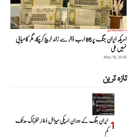
انٹرنیشنل
تازہ ترین
امریکہ ایران جنگ پر 85 ارب ڈالر سے زائد خرچ کرچکا، مگر کامیابی
نہیں ملی
May 19, 2026
تازہ ترین
ایران جنگ کے دوران امریکی میزائل ذخائر خطرناک حد تک
کم