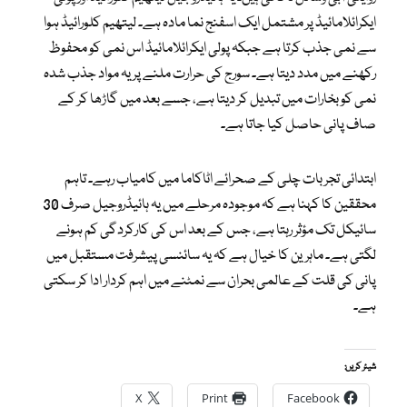
ایکرائلامائیڈ پر مشتمل ایک اسفنج نما مادہ ہے۔ لیتھیم کلورائیڈ ہوا
سے نمی جذب کرتا ہے جبکہ پولی ایکرائلامائیڈ اس نمی کو محفوظ
رکھنے میں مدد دیتا ہے۔ سورج کی حرارت ملنے پر یہ مواد جذب شدہ
نمی کو بخارات میں تبدیل کر دیتا ہے، جسے بعد میں گاڑھا کر کے
صاف پانی حاصل کیا جاتا ہے۔
ابتدائی تجربات چلی کے صحرائے اٹاکاما میں کامیاب رہے۔ تاہم
محققین کا کہنا ہے کہ موجودہ مرحلے میں یہ ہائیڈروجیل صرف 30
سائیکل تک مؤثر رہتا ہے، جس کے بعد اس کی کارکردگی کم ہونے
لگتی ہے۔ ماہرین کا خیال ہے کہ یہ سائنسی پیشرفت مستقبل میں
پانی کی قلت کے عالمی بحران سے نمٹنے میں اہم کردار ادا کر سکتی
ہے۔
شیئر کریں:
X
Print
Facebook