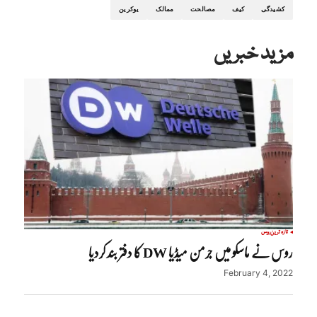
کشیدگی
کیف
مصالحت
ممالک
یوکرین
مزید خبریں
تازہ ترین
روس
روس نے ماسکو میں جرمن میڈیا DW کا دفتر بند کردیا
February 4, 2022