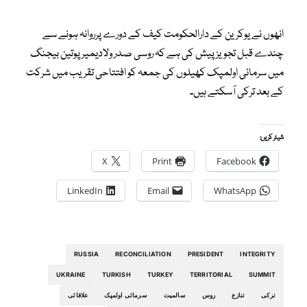
انھوں نے یوکرین کے دارالحکومت کیف کے دورے پرروانہ ہونے سے
چندے قبل تجویز پیش کی ہے کہ روسی صدر ولادیمیرپوتین بیجنگ
میں سرمائی اولمپک کھیلوں کی جمعہ کو افتتاحی تقریب میں شرکت
کے بعد ترکی آسکتے ہیں۔
شیئر کریں:
X
Print
Facebook
LinkedIn
Email
WhatsApp
RUSSIA
RECONCILIATION
PRESIDENT
INTEGRITY
UKRAINE
TURKISH
TURKEY
TERRITORIAL
SUMMIT
ترکی
تنازع
روس
سالمیت
سرمائی اولمپک
علاقائی