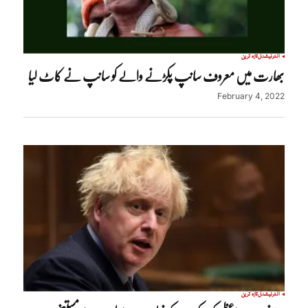
انٹرنیشنل
تازہ ترین
بھارت میں معروف سانپ پکڑنے والے کو سانپ نے کاٹ لیا
February 4, 2022
انٹرنیشنل
تازہ ترین