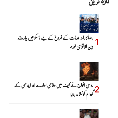
تازہ ترین
رضاکارانہ خدمات کے فروغ کے لیے ماسکو میں چار روزہ
بین الاقوامی فورم
روسی افواج نے کیف میں دفاعی ادارے اور ایندھن کے
گودام کو نشانہ بنایا