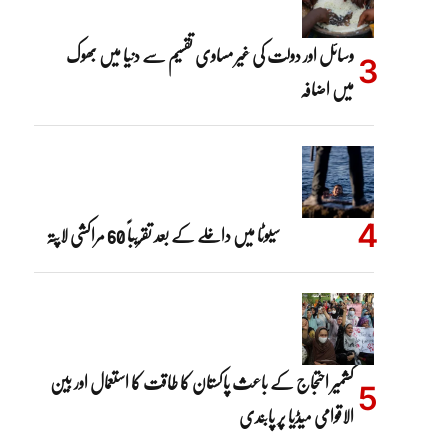
وسائل اور دولت کی غیر مساوی تقسیم سے دنیا میں بھوک
میں اضافہ
سیوٹا میں داخلے کے بعد تقریباً 60 مراکشی لاپتہ
کشمیر احتجاج کے باعث پاکستان کا طاقت کا استعمال اور بین
الاقوامی میڈیا پر پابندی